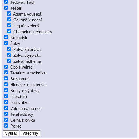
Jedovatí hadi
Ještěři
Agama vousatá
Gekončík noční
Leguán zelený
Chameleon jemenský
Krokodýli
Želvy
Želva zelenavá
Želva čtyřprstá
Želva nádherná
Obojživelníci
Terárium a technika
Bezobratlí
Hlodavci a zajícovci
Burzy a výstavy
Literatura
Legislativa
Veterina a nemoci
Terahádanky
Černá kronika
Pokec