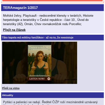
TERAmagazín 1/2017
Mořské želvy, Playtsauři - nedoceněné klenoty v teráriích, Historie
herpetologie a teraristiky v České republice - část 10., Úvod do
teraristiky (42), Omán, Chov rovnakonôžok rodu Porcellio;
Přejít na článek
Táto kapela má milióny fanúšikov - až na to, že neexistuje
Přejít na videa
Aktuality
Pytláci a pašeráci se radují. Ředitel ČIŽP ruší mezinárodně uznávaný