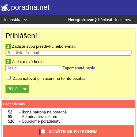
poradna.net
Neregistrovaný
Přihlásit
Registrovat
Přihlášení
1
Zadajte svou přezdívku nebo e-mail:
2
Zadajte své heslo:
Zapomenuté heslo
Zapamatovat přihlášení na tomto počítači
Podpořte nás
$2
- Ikona patrona na poradně
$5
- Poradna bez reklam
$10
- Soukromé poradenství
STAŇTE SE PATRONEM