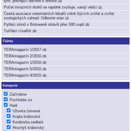
tým, potírající obchod s ohrože
(
2
)
Počet invazních druhů se rapidně zvyšuje, varují vědci
(
1
)
Česká asociace veterinárních lékařů volně žijících zvířat a zvířat
zoologických zahrad: Odborné stan
(
1
)
Pytláci slonů v Botswaně otrávili přes 500 supů
(
0
)
Tučňáci císařští
(
0
)
Články
TERAmagazín 1/2017
(
4
)
TERAmagazín 2/2016
(
0
)
TERAmagazín 1/2016
(
0
)
TERAmagazín 5/2015
(
0
)
TERAmagazín 4/2015
(
0
)
Kategorie
Začínáme
Pochlubte se
Hadi
Užovka červená
Krajta královská
Korálovka sedlatá
Hroznýš královský