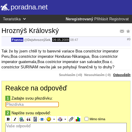
poradna.net
Neregistrovaný
Přihlásit
Registrovat
Hroznýš Královský
#9
Franna
@
Dejvhroznýšek
,
09.05.2009
08:47
Tak že by jsem chtěl ty to barevné variace Boa constrictor imperator
Peru,Boa constrictor imperator Honduras-Nikaragua, Boa constrictor
imperator guatemala,Boa costrictor imperator san salvador,Boa c.
constrictor SURINAM nevíte jak se pohybují finančně ty to druhy?
Souhlasím (+0)
Nesouhlasím (-0)
Odpovědět
Reakce na odpověď
1
Zadajte svou přezdívku:
2
Napište svou odpověď:
Mimo téma