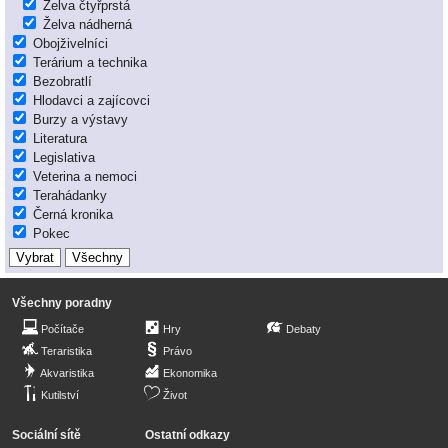
Želva čtyřprstá
Želva nádherná
Obojživelníci
Terárium a technika
Bezobratlí
Hlodavci a zajícovci
Burzy a výstavy
Literatura
Legislativa
Veterina a nemoci
Terahádanky
Černá kronika
Pokec
Všechny poradny
Počítače
Hry
Debaty
Teraristika
Právo
Akvaristika
Ekonomika
Kutilství
Život
Sociální sítě
Ostatní odkazy