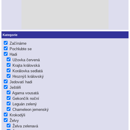
Kategorie
Začínáme
Pochlubte se
Hadi
Užovka červená
Krajta královská
Korálovka sedlatá
Hroznýš královský
Jedovatí hadi
Ještěři
Agama vousatá
Gekončík noční
Leguán zelený
Chameleon jemenský
Krokodýli
Želvy
Želva zelenavá