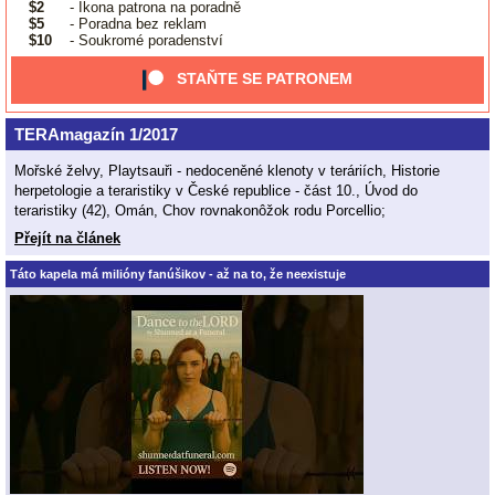
$2
- Ikona patrona na poradně
$5
- Poradna bez reklam
$10
- Soukromé poradenství
STAŇTE SE PATRONEM
TERAmagazín 1/2017
Mořské želvy, Playtsauři - nedoceněné klenoty v teráriích, Historie
herpetologie a teraristiky v České republice - část 10., Úvod do
teraristiky (42), Omán, Chov rovnakonôžok rodu Porcellio;
Přejít na článek
Táto kapela má milióny fanúšikov - až na to, že neexistuje