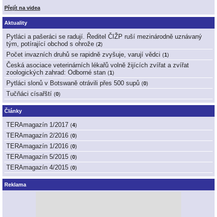
Přejít na videa
Aktuality
Pytláci a pašeráci se radují. Ředitel ČIŽP ruší mezinárodně uznávaný
tým, potírající obchod s ohrože
(
2
)
Počet invazních druhů se rapidně zvyšuje, varují vědci
(
1
)
Česká asociace veterinárních lékařů volně žijících zvířat a zvířat
zoologických zahrad: Odborné stan
(
1
)
Pytláci slonů v Botswaně otrávili přes 500 supů
(
0
)
Tučňáci císařští
(
0
)
Články
TERAmagazín 1/2017
(
4
)
TERAmagazín 2/2016
(
0
)
TERAmagazín 1/2016
(
0
)
TERAmagazín 5/2015
(
0
)
TERAmagazín 4/2015
(
0
)
Reklama