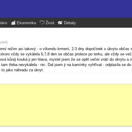
rávo
Ekonomika
Život
Debaty
azení)
enní režim asi takový - o víkendu krmení, 2-3 dny dopočinek v úkrytu občas s
 skoro vždy se vykálela 6,7,8 den se občas proleze po terku, ale vždy se veče
á kůra) kouká ji jen hlava, myslel jsem že se opět večer vrátí do úkrytu a ni
 tam třeba nevykálela - nic. Dal jsem ji na kamínky vyhřívat - odplazila se do 
e to jako náhradu za úkryt.