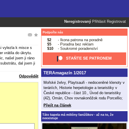
Neregistrovaný
Přihlásit
Registrovat
Podpořte nás
$2
- Ikona patrona na poradně
$5
- Poradna bez reklam
i vylezla k misce s
$10
- Soukromé poradenství
r vrátila do úkrytu.
c, našel jsem ji ráno
STAŇTE SE PATRONEM
substrátu, dal jsem ji
TERAmagazín 1/2017
Odpovědět
Mořské želvy, Playtsauři - nedoceněné klenoty v
teráriích, Historie herpetologie a teraristiky v
České republice - část 10., Úvod do teraristiky
(42), Omán, Chov rovnakonôžok rodu Porcellio;
Přejít na článek
Táto kapela má milióny fanúšikov - až na to, že
neexistuje