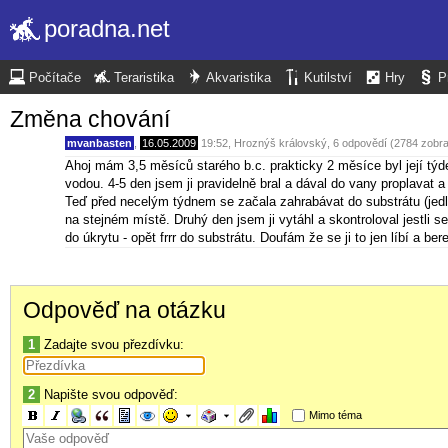
poradna.net
Počítače
Teraristika
Akvaristika
Kutilství
Hry
P
Změna chování
mvanbasten
,
16.05.2009
19:52
,
Hroznýš královský
, 6 odpovědí (2784 zobr
Ahoj mám 3,5 měsíců starého b.c. prakticky 2 měsíce byl její týd
vodou. 4-5 den jsem ji pravidelně bral a dával do vany proplavat a
Teď před necelým týdnem se začala zahrabávat do substrátu (jedlov
na stejném místě. Druhý den jsem ji vytáhl a skontroloval jestli se
do úkrytu - opět frrr do substrátu. Doufám že se ji to jen líbí a ber
Odpověď na otázku
1
Zadajte svou přezdívku:
2
Napište svou odpověď:
Mimo téma