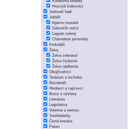
Korálovka sedlatá
Hroznýš královský
Jedovatí hadi
Ještěři
Agama vousatá
Gekončík noční
Leguán zelený
Chameleon jemenský
Krokodýli
Želvy
Želva zelenavá
Želva čtyřprstá
Želva nádherná
Obojživelníci
Terárium a technika
Bezobratlí
Hlodavci a zajícovci
Burzy a výstavy
Literatura
Legislativa
Veterina a nemoci
Terahádanky
Černá kronika
Pokec