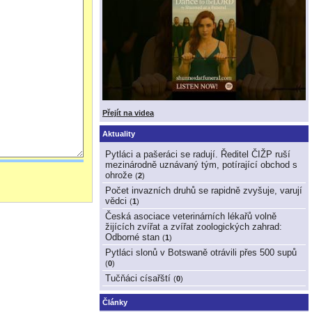
Přejít na videa
Aktuality
Pytláci a pašeráci se radují. Ředitel ČIŽP ruší
mezinárodně uznávaný tým, potírající obchod s
ohrože
(
2
)
Počet invazních druhů se rapidně zvyšuje, varují
vědci
(
1
)
Česká asociace veterinárních lékařů volně
žijících zvířat a zvířat zoologických zahrad:
Odborné stan
(
1
)
Pytláci slonů v Botswaně otrávili přes 500 supů
(
0
)
Tučňáci císařští
(
0
)
Články