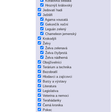
Korálovka sedlatá
Hroznýš královský
Jedovatí hadi
Ještěři
Agama vousatá
Gekončík noční
Leguán zelený
Chameleon jemenský
Krokodýli
Želvy
Želva zelenavá
Želva čtyřprstá
Želva nádherná
Obojživelníci
Terárium a technika
Bezobratlí
Hlodavci a zajícovci
Burzy a výstavy
Literatura
Legislativa
Veterina a nemoci
Terahádanky
Černá kronika
Pokec