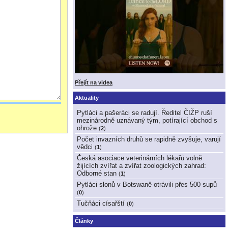
Přejít na videa
Aktuality
Pytláci a pašeráci se radují. Ředitel ČIŽP ruší
mezinárodně uznávaný tým, potírající obchod s
ohrože
(
2
)
Počet invazních druhů se rapidně zvyšuje, varují
vědci
(
1
)
Česká asociace veterinárních lékařů volně
žijících zvířat a zvířat zoologických zahrad:
Odborné stan
(
1
)
Pytláci slonů v Botswaně otrávili přes 500 supů
(
0
)
Tučňáci císařští
(
0
)
Články