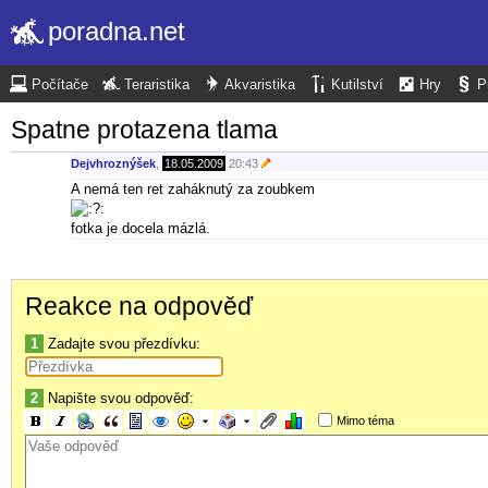
poradna.net
Počítače
Teraristika
Akvaristika
Kutilství
Hry
P
Spatne protazena tlama
Dejvhroznýšek
,
18.05.2009
20:43
A nemá ten ret zaháknutý za zoubkem
fotka je docela mázlá.
Reakce na odpověď
1
Zadajte svou přezdívku:
2
Napište svou odpověď:
Mimo téma