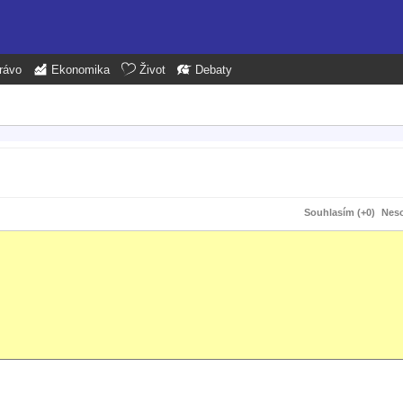
rávo
Ekonomika
Život
Debaty
Souhlasím (+0)
Neso