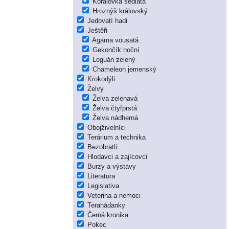
Korálovka sedlatá
Hroznýš královský
Jedovatí hadi
Ještěři
Agama vousatá
Gekončík noční
Leguán zelený
Chameleon jemenský
Krokodýli
Želvy
Želva zelenavá
Želva čtyřprstá
Želva nádherná
Obojživelníci
Terárium a technika
Bezobratlí
Hlodavci a zajícovci
Burzy a výstavy
Literatura
Legislativa
Veterina a nemoci
Terahádanky
Černá kronika
Pokec