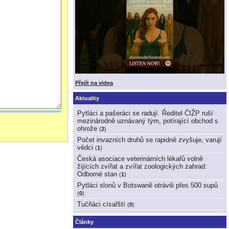
Přejít na videa
Aktuality
Pytláci a pašeráci se radují. Ředitel ČIŽP ruší
mezinárodně uznávaný tým, potírající obchod s
ohrože
(
2
)
Počet invazních druhů se rapidně zvyšuje, varují
vědci
(
1
)
Česká asociace veterinárních lékařů volně
žijících zvířat a zvířat zoologických zahrad:
Odborné stan
(
1
)
Pytláci slonů v Botswaně otrávili přes 500 supů
(
0
)
Tučňáci císařští
(
0
)
Články