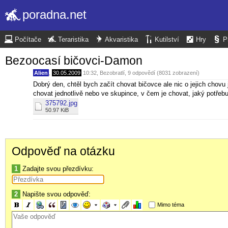
poradna.net
Počítače
Teraristika
Akvaristika
Kutilství
Hry
P
Bezoocasí bičovci-Damon
Alien
,
30.05.2009
10:32
,
Bezobratlí
, 9 odpovědí (8031 zobrazení)
Dobrý den, chtěl bych začít chovat bičovce ale nic o jejich chovu
chovat jednotlivě nebo ve skupince, v čem je chovat, jaký potřebu
375792.jpg
50.97 KiB
Odpověď na otázku
1
Zadajte svou přezdívku:
2
Napište svou odpověď:
Mimo téma