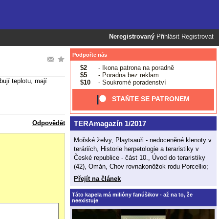
Neregistrovaný
Přihlásit
Registrovat
Podpořte nás
$2
- Ikona patrona na poradně
$5
- Poradna bez reklam
ují teplotu, mají
$10
- Soukromé poradenství
STAŇTE SE PATRONEM
TERAmagazín 1/2017
Odpovědět
Mořské želvy, Playtsauři - nedoceněné klenoty v
teráriích, Historie herpetologie a teraristiky v
České republice - část 10., Úvod do teraristiky
(42), Omán, Chov rovnakonôžok rodu Porcellio;
Přejít na článek
Táto kapela má milióny fanúšikov - až na to, že
neexistuje