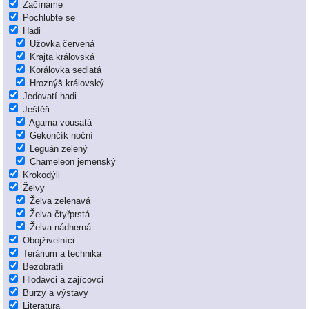
Začínáme
Pochlubte se
Hadi
Užovka červená
Krajta královská
Korálovka sedlatá
Hroznýš královský
Jedovatí hadi
Ještěři
Agama vousatá
Gekončík noční
Leguán zelený
Chameleon jemenský
Krokodýli
Želvy
Želva zelenavá
Želva čtyřprstá
Želva nádherná
Obojživelníci
Terárium a technika
Bezobratlí
Hlodavci a zajícovci
Burzy a výstavy
Literatura