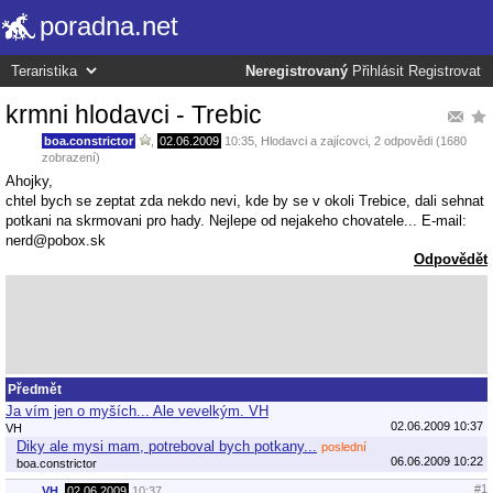
poradna.net
Neregistrovaný
Přihlásit
Registrovat
krmni hlodavci - Trebic
boa.constrictor
,
02.06.2009
10:35
,
Hlodavci a zajícovci
, 2 odpovědi (1680
zobrazení)
Ahojky,
chtel bych se zeptat zda nekdo nevi, kde by se v okoli Trebice, dali sehnat
potkani na skrmovani pro hady. Nejlepe od nejakeho chovatele... E-mail:
nerd@pobox.sk
Odpovědět
Předmět
Ja vím jen o myších... Ale vevelkým. VH
02.06.2009 10:37
VH
Diky ale mysi mam, potreboval bych potkany...
poslední
06.06.2009 10:22
boa.constrictor
#1
VH
,
02.06.2009
10:37