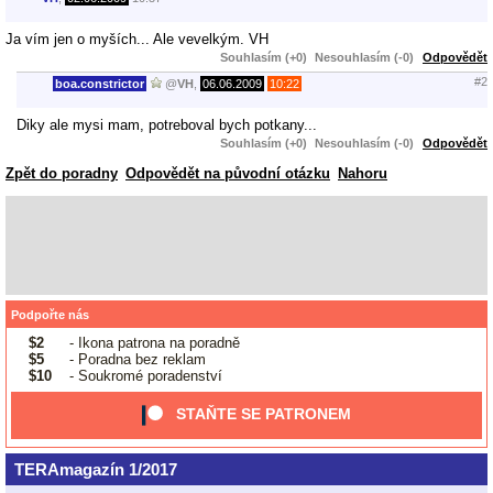
Ja vím jen o myších... Ale vevelkým. VH
Souhlasím (+0)
Nesouhlasím (-0)
Odpovědět
#2
boa.constrictor
@
VH
,
06.06.2009
10:22
Diky ale mysi mam, potreboval bych potkany...
Souhlasím (+0)
Nesouhlasím (-0)
Odpovědět
Zpět do poradny
Odpovědět na původní otázku
Nahoru
Podpořte nás
$2
- Ikona patrona na poradně
$5
- Poradna bez reklam
$10
- Soukromé poradenství
STAŇTE SE PATRONEM
TERAmagazín 1/2017