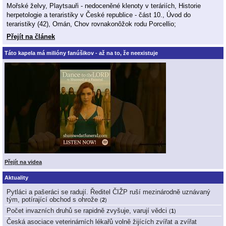
Mořské želvy, Playtsauři - nedoceněné klenoty v teráriích, Historie
herpetologie a teraristiky v České republice - část 10., Úvod do
teraristiky (42), Omán, Chov rovnakonôžok rodu Porcellio;
Přejít na článek
Táto kapela má milióny fanúšikov - až na to, že neexistuje
Přejít na videa
Aktuality
Pytláci a pašeráci se radují. Ředitel ČIŽP ruší mezinárodně uznávaný
tým, potírající obchod s ohrože
(
2
)
Počet invazních druhů se rapidně zvyšuje, varují vědci
(
1
)
Česká asociace veterinárních lékařů volně žijících zvířat a zvířat