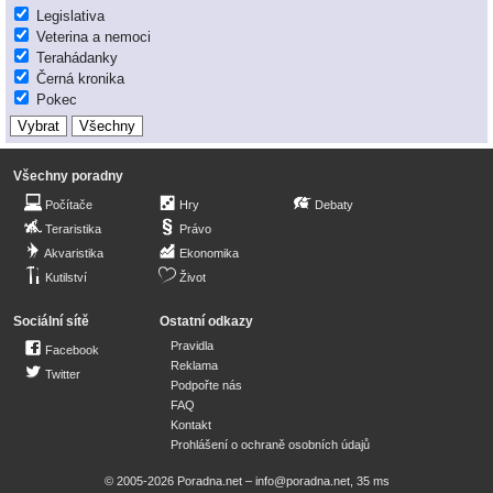
Legislativa
Veterina a nemoci
Terahádanky
Černá kronika
Pokec
Všechny poradny
Počítače
Hry
Debaty
Teraristika
Právo
Akvaristika
Ekonomika
Kutilství
Život
Sociální sítě
Ostatní odkazy
Pravidla
Facebook
Reklama
Twitter
Podpořte nás
FAQ
Kontakt
Prohlášení o ochraně osobních údajů
© 2005-2026 Poradna.net –
info@poradna.net
,
35 ms