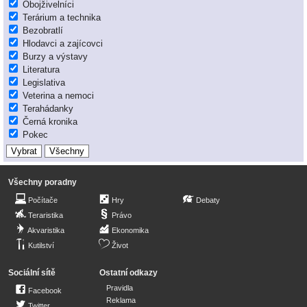
Obojživelníci
Terárium a technika
Bezobratlí
Hlodavci a zajícovci
Burzy a výstavy
Literatura
Legislativa
Veterina a nemoci
Terahádanky
Černá kronika
Pokec
Všechny poradny
Počítače
Hry
Debaty
Teraristika
Právo
Akvaristika
Ekonomika
Kutilství
Život
Sociální sítě
Ostatní odkazy
Pravidla
Facebook
Reklama
Twitter