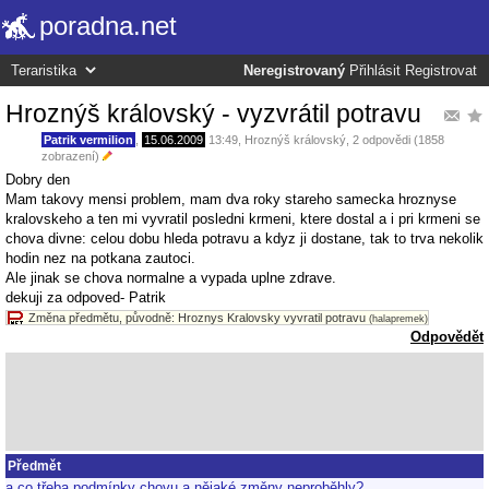
poradna.net
Neregistrovaný
Přihlásit
Registrovat
Hroznýš královský - vyzvrátil potravu
Patrik vermilion
,
15.06.2009
13:49
,
Hroznýš královský
, 2 odpovědi (1858
zobrazení)
Dobry den
Mam takovy mensi problem, mam dva roky stareho samecka hroznyse
kralovskeho a ten mi vyvratil posledni krmeni, ktere dostal a i pri krmeni se
chova divne: celou dobu hleda potravu a kdyz ji dostane, tak to trva nekolik
hodin nez na potkana zautoci.
Ale jinak se chova normalne a vypada uplne zdrave.
dekuji za odpoved- Patrik
Změna předmětu, původně: Hroznys Kralovsky vyvratil potravu
(halapremek)
Odpovědět
Předmět
a co třeba podmínky chovu a nějaké změny neproběhly?