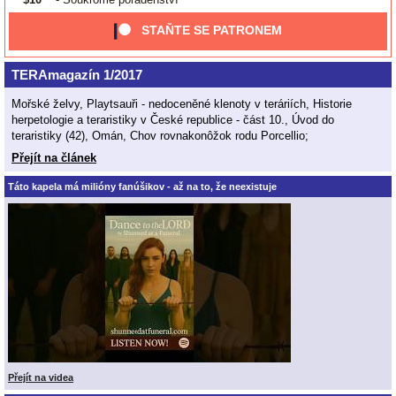
STAŇTE SE PATRONEM
TERAmagazín 1/2017
Mořské želvy, Playtsauři - nedoceněné klenoty v teráriích, Historie
herpetologie a teraristiky v České republice - část 10., Úvod do
teraristiky (42), Omán, Chov rovnakonôžok rodu Porcellio;
Přejít na článek
Táto kapela má milióny fanúšikov - až na to, že neexistuje
Přejít na videa