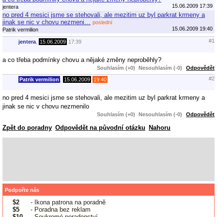
15.06.2009 17:39
jentera
no pred 4 mesici jsme se stehovali, ale mezitim uz byl parkrat krmeny a
jinak se nic v chovu nezmeni…
poslední
15.06.2009 19:40
Patrik vermilion
#1
jentera
,
15.06.2009
17:39
a co třeba podmínky chovu a nějaké změny neproběhly?
Souhlasím (+0)
Nesouhlasím (-0)
Odpovědět
#2
Patrik vermilion
,
15.06.2009
19:40
no pred 4 mesici jsme se stehovali, ale mezitim uz byl parkrat krmeny a
jinak se nic v chovu nezmenilo
Souhlasím (+0)
Nesouhlasím (-0)
Odpovědět
Zpět do poradny
Odpovědět na původní otázku
Nahoru
Podpořte nás
$2
- Ikona patrona na poradně
$5
- Poradna bez reklam
$10
- Soukromé poradenství