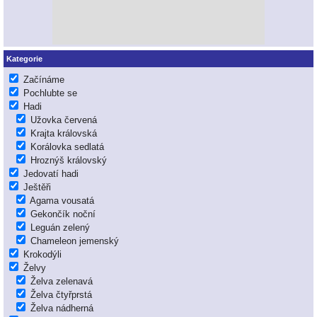
Kategorie
Začínáme
Pochlubte se
Hadi
Užovka červená
Krajta královská
Korálovka sedlatá
Hroznýš královský
Jedovatí hadi
Ještěři
Agama vousatá
Gekončík noční
Leguán zelený
Chameleon jemenský
Krokodýli
Želvy
Želva zelenavá
Želva čtyřprstá
Želva nádherná