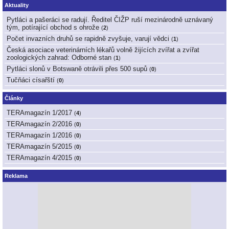
Aktuality
Pytláci a pašeráci se radují. Ředitel ČIŽP ruší mezinárodně uznávaný
tým, potírající obchod s ohrože
(
2
)
Počet invazních druhů se rapidně zvyšuje, varují vědci
(
1
)
Česká asociace veterinárních lékařů volně žijících zvířat a zvířat
zoologických zahrad: Odborné stan
(
1
)
Pytláci slonů v Botswaně otrávili přes 500 supů
(
0
)
Tučňáci císařští
(
0
)
Články
TERAmagazín 1/2017
(
4
)
TERAmagazín 2/2016
(
0
)
TERAmagazín 1/2016
(
0
)
TERAmagazín 5/2015
(
0
)
TERAmagazín 4/2015
(
0
)
Reklama