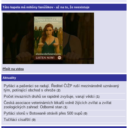
Táto kapela má milióny fanúšikov - až na to, že neexistuje
Přejít na videa
Aktuality
Pytláci a pašeráci se radují. Ředitel ČIŽP ruší mezinárodně uznávaný
tým, potírající obchod s ohrože
(
2
)
Počet invazních druhů se rapidně zvyšuje, varují vědci
(
1
)
Česká asociace veterinárních lékařů volně žijících zvířat a zvířat
zoologických zahrad: Odborné stan
(
1
)
Pytláci slonů v Botswaně otrávili přes 500 supů
(
0
)
Tučňáci císařští
(
0
)