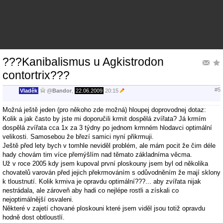
???Kanibalismus u Agkistrodon
contortrix???
#5
Vladěk
@
Bandor
,
22.06.2009
20:15
Možná ještě jeden (pro někoho zde možná) hloupej doprovodnej dotaz:
Kolik a jak často by jste mi doporučili krmit dospělá zvířata? Já krmím
dospělá zvířata cca 1x za 3 týdny po jednom krmném hlodavci optimální
velikosti. Samosebou že březí samici nyní přikrmuji.
Ještě před lety bych v tomhle neviděl problém, ale mám pocit že čim déle
hady chovám tim více přemýšlím nad těmato základníma věcma.
Už v roce 2005 kdy jsem kupoval první ploskouny jsem byl od několika
chovatelů varován před jejich překrmováním s odůvodněním že mají sklony
k tloustnutí. Kolik krmiva je opravdu optimální???... aby zvířata nijak
nestrádala, ale zároveň aby hadi co nejlépe rostli a získali co
nejoptimálnější osvaleni.
Některé v zajetí chované ploskouni které jsem viděl jsou totiž opravdu
hodně dost obtloustlí.