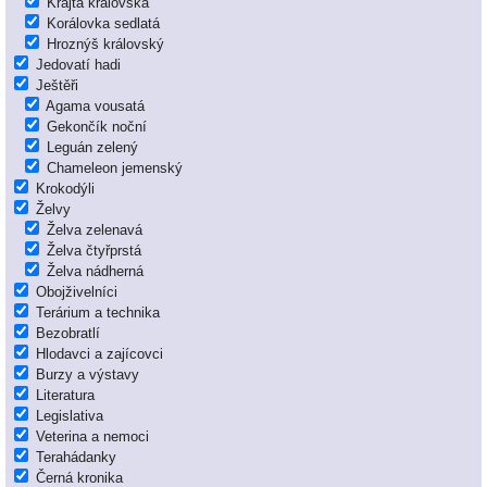
Krajta královská
Korálovka sedlatá
Hroznýš královský
Jedovatí hadi
Ještěři
Agama vousatá
Gekončík noční
Leguán zelený
Chameleon jemenský
Krokodýli
Želvy
Želva zelenavá
Želva čtyřprstá
Želva nádherná
Obojživelníci
Terárium a technika
Bezobratlí
Hlodavci a zajícovci
Burzy a výstavy
Literatura
Legislativa
Veterina a nemoci
Terahádanky
Černá kronika