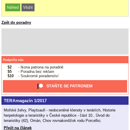
Zpět do poradny
Podpořte nás
$2
- Ikona patrona na poradně
$5
- Poradna bez reklam
$10
- Soukromé poradenství
STAŇTE SE PATRONEM
TERAmagazín 1/2017
Mořské želvy, Playtsauři - nedoceněné klenoty v teráriích, Historie
herpetologie a teraristiky v České republice - část 10., Úvod do
teraristiky (42), Omán, Chov rovnakonôžok rodu Porcellio;
Přejít na článek