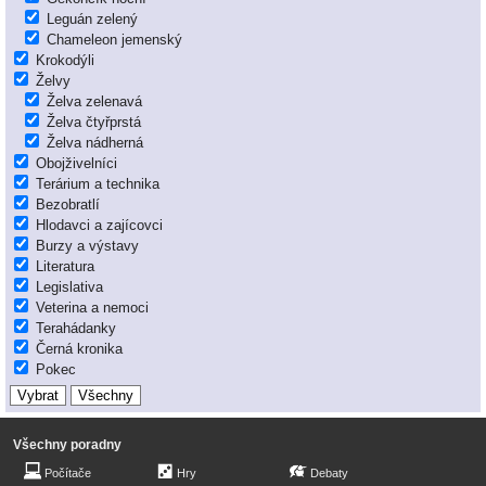
Leguán zelený
Chameleon jemenský
Krokodýli
Želvy
Želva zelenavá
Želva čtyřprstá
Želva nádherná
Obojživelníci
Terárium a technika
Bezobratlí
Hlodavci a zajícovci
Burzy a výstavy
Literatura
Legislativa
Veterina a nemoci
Terahádanky
Černá kronika
Pokec
Všechny poradny
Počítače
Hry
Debaty