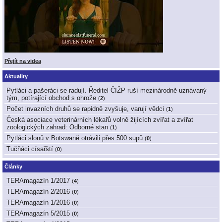
Přejít na videa
Aktuality
Pytláci a pašeráci se radují. Ředitel ČIŽP ruší mezinárodně uznávaný
tým, potírající obchod s ohrože
(
2
)
Počet invazních druhů se rapidně zvyšuje, varují vědci
(
1
)
Česká asociace veterinárních lékařů volně žijících zvířat a zvířat
zoologických zahrad: Odborné stan
(
1
)
Pytláci slonů v Botswaně otrávili přes 500 supů
(
0
)
Tučňáci císařští
(
0
)
Články
TERAmagazín 1/2017
(
4
)
TERAmagazín 2/2016
(
0
)
TERAmagazín 1/2016
(
0
)
TERAmagazín 5/2015
(
0
)