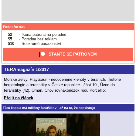
Podpořte nás
$2
- Ikona patrona na poradně
$5
- Poradna bez reklam
$10
- Soukromé poradenství
STAŇTE SE PATRONEM
TERAmagazín 1/2017
Mořské želvy, Playtsauři - nedoceněné klenoty v teráriích, Historie
herpetologie a teraristiky v České republice - část 10., Úvod do
teraristiky (42), Omán, Chov rovnakonôžok rodu Porcellio;
Přejít na článek
Táto kapela má milióny fanúšikov - až na to, že neexistuje