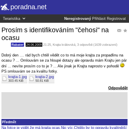
poradna.net
Neregistrovaný
Přihlásit
Registrovat
Prosím s identifikováním "čehosi" na
ocasu
Rabater
,
24.06.2009
21:25
,
Krajta královská
, 3 odpovědi (1639 zobrazení)
Dobrý den .... rád bych chtěl vědět co to má moje krajta za propadlinu na
ocasu ? ... Omlouvám se za hloupé dotazy ale opravdu mám Krajtu jen pár
dní ... nevíte prosím co to je ? ... Ale jinak je Krajta naprosto v pohodě
PS:omlouvám se za kvalitu fotky.
krajta-1.jpg
krajta-2.jpg
303.45 KiB
50.81 KiB
Odpovědět
Předmět
Na fotce je vidět,že má krajta ocas.Nic víc.Chtělo by to opravdu kvalitnější