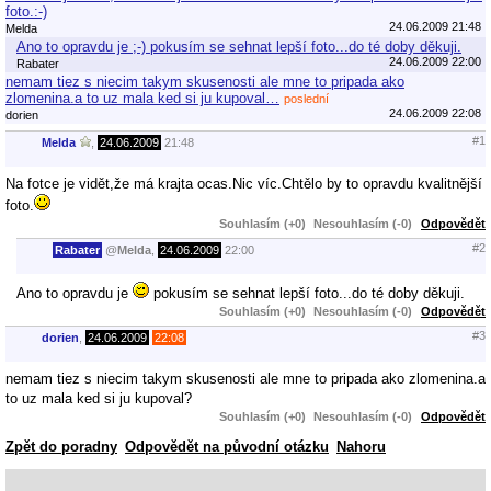
foto.:-)
24.06.2009 21:48
Melda
Ano to opravdu je ;-) pokusím se sehnat lepší foto...do té doby děkuji.
24.06.2009 22:00
Rabater
nemam tiez s niecim takym skusenosti ale mne to pripada ako
zlomenina.a to uz mala ked si ju kupoval…
poslední
24.06.2009 22:08
dorien
#1
Melda
,
24.06.2009
21:48
Na fotce je vidět,že má krajta ocas.Nic víc.Chtělo by to opravdu kvalitnější
foto.
Souhlasím (+0)
Nesouhlasím (-0)
Odpovědět
#2
Rabater
@
Melda
,
24.06.2009
22:00
Ano to opravdu je
pokusím se sehnat lepší foto...do té doby děkuji.
Souhlasím (+0)
Nesouhlasím (-0)
Odpovědět
#3
dorien
,
24.06.2009
22:08
nemam tiez s niecim takym skusenosti ale mne to pripada ako zlomenina.a
to uz mala ked si ju kupoval?
Souhlasím (+0)
Nesouhlasím (-0)
Odpovědět
Zpět do poradny
Odpovědět na původní otázku
Nahoru