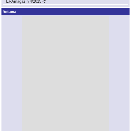
TERAmagazín 4/2015
(
0
)
Reklama