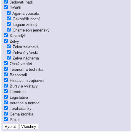
Jedovatí hadi
Ještěři
Agama vousatá
Gekončík noční
Leguán zelený
Chameleon jemenský
Krokodýli
Želvy
Želva zelenavá
Želva čtyřprstá
Želva nádherná
Obojživelníci
Terárium a technika
Bezobratlí
Hlodavci a zajícovci
Burzy a výstavy
Literatura
Legislativa
Veterina a nemoci
Terahádanky
Černá kronika
Pokec