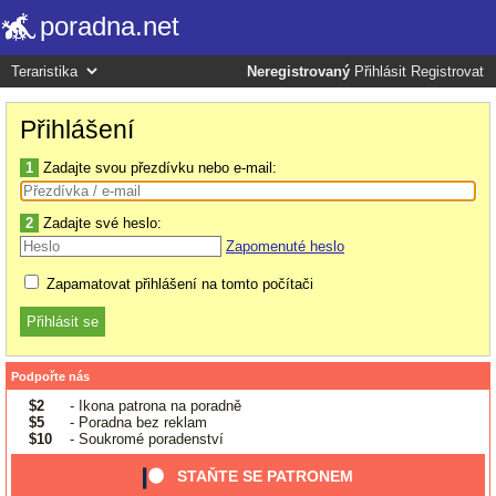
poradna.net
Neregistrovaný
Přihlásit
Registrovat
Přihlášení
1
Zadajte svou přezdívku nebo e-mail:
2
Zadajte své heslo:
Zapomenuté heslo
Zapamatovat přihlášení na tomto počítači
Podpořte nás
$2
- Ikona patrona na poradně
$5
- Poradna bez reklam
$10
- Soukromé poradenství
STAŇTE SE PATRONEM