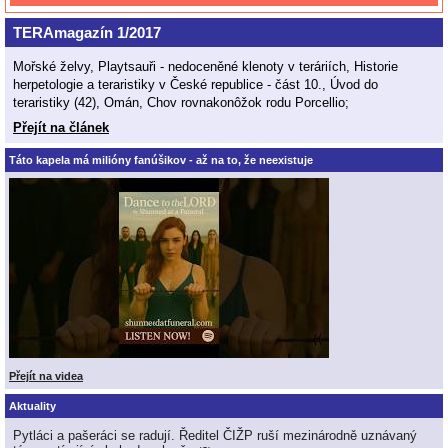
TERAmagazín 1/2017
Mořské želvy, Playtsauři - nedoceněné klenoty v teráriích, Historie
herpetologie a teraristiky v České republice - část 10., Úvod do
teraristiky (42), Omán, Chov rovnakonôžok rodu Porcellio;
Přejít na článek
Táto kapela má milióny fanúšikov - až na to, že neexistuje
Přejít na videa
Aktuality
Pytláci a pašeráci se radují. Ředitel ČIŽP ruší mezinárodně uznávaný