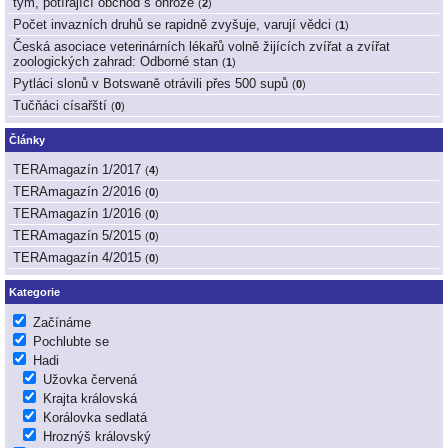
tým, potírající obchod s ohrože
(
2
)
Počet invazních druhů se rapidně zvyšuje, varují vědci
(
1
)
Česká asociace veterinárních lékařů volně žijících zvířat a zvířat
zoologických zahrad: Odborné stan
(
1
)
Pytláci slonů v Botswaně otrávili přes 500 supů
(
0
)
Tučňáci císařští
(
0
)
Články
TERAmagazín 1/2017
(
4
)
TERAmagazín 2/2016
(
0
)
TERAmagazín 1/2016
(
0
)
TERAmagazín 5/2015
(
0
)
TERAmagazín 4/2015
(
0
)
Kategorie
Začínáme
Pochlubte se
Hadi
Užovka červená
Krajta královská
Korálovka sedlatá
Hroznýš královský