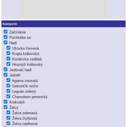
Kategorie
Začínáme
Pochlubte se
Hadi
Užovka červená
Krajta královská
Korálovka sedlatá
Hroznýš královský
Jedovatí hadi
Ještěři
Agama vousatá
Gekončík noční
Leguán zelený
Chameleon jemenský
Krokodýli
Želvy
Želva zelenavá
Želva čtyřprstá
Želva nádherná