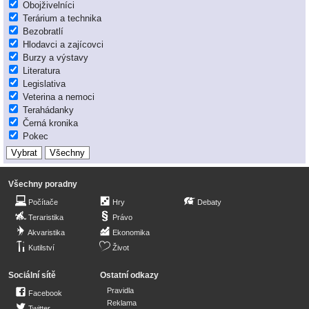
Obojživelníci
Terárium a technika
Bezobratlí
Hlodavci a zajícovci
Burzy a výstavy
Literatura
Legislativa
Veterina a nemoci
Terahádanky
Černá kronika
Pokec
Všechny poradny
Počítače
Hry
Debaty
Teraristika
Právo
Akvaristika
Ekonomika
Kutilství
Život
Sociální sítě
Ostatní odkazy
Pravidla
Facebook
Reklama
Twitter