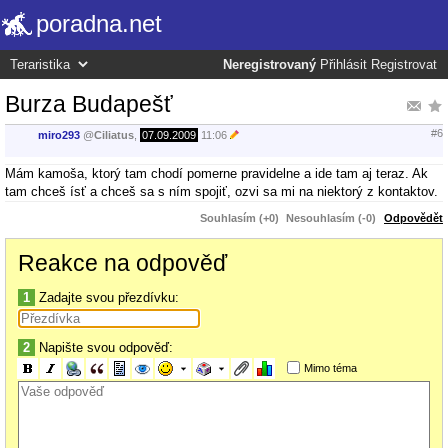
poradna.net
Neregistrovaný
Přihlásit
Registrovat
Burza Budapešť
#6
miro293
@
Ciliatus
,
07.09.2009
11:06
Mám kamoša, ktorý tam chodí pomerne pravidelne a ide tam aj teraz. Ak
tam chceš ísť a chceš sa s ním spojiť, ozvi sa mi na niektorý z kontaktov.
Souhlasím (+0)
Nesouhlasím (-0)
Odpovědět
Reakce na odpověď
1
Zadajte svou přezdívku:
2
Napište svou odpověď:
Mimo téma