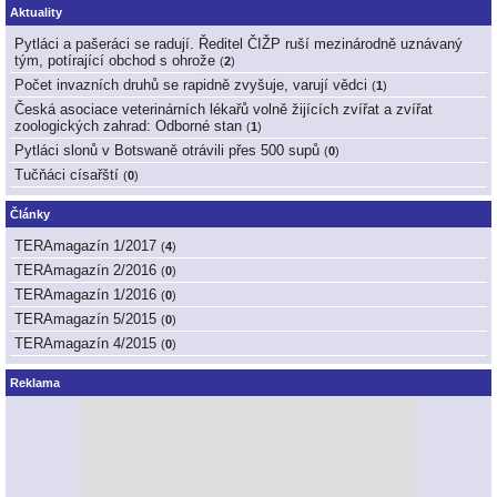
Aktuality
Pytláci a pašeráci se radují. Ředitel ČIŽP ruší mezinárodně uznávaný
tým, potírající obchod s ohrože
(
2
)
Počet invazních druhů se rapidně zvyšuje, varují vědci
(
1
)
Česká asociace veterinárních lékařů volně žijících zvířat a zvířat
zoologických zahrad: Odborné stan
(
1
)
Pytláci slonů v Botswaně otrávili přes 500 supů
(
0
)
Tučňáci císařští
(
0
)
Články
TERAmagazín 1/2017
(
4
)
TERAmagazín 2/2016
(
0
)
TERAmagazín 1/2016
(
0
)
TERAmagazín 5/2015
(
0
)
TERAmagazín 4/2015
(
0
)
Reklama