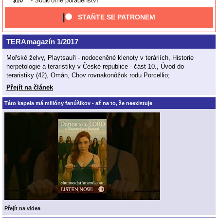
$10
- Soukromé poradenství
STAŇTE SE PATRONEM
TERAmagazín 1/2017
Mořské želvy, Playtsauři - nedoceněné klenoty v teráriích, Historie
herpetologie a teraristiky v České republice - část 10., Úvod do
teraristiky (42), Omán, Chov rovnakonôžok rodu Porcellio;
Přejít na článek
Táto kapela má milióny fanúšikov - až na to, že neexistuje
Přejít na videa