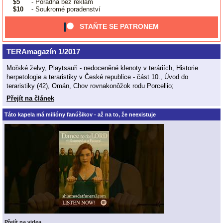
$5
- Poradna bez reklam
$10
- Soukromé poradenství
STAŇTE SE PATRONEM
TERAmagazín 1/2017
Mořské želvy, Playtsauři - nedoceněné klenoty v teráriích, Historie
herpetologie a teraristiky v České republice - část 10., Úvod do
teraristiky (42), Omán, Chov rovnakonôžok rodu Porcellio;
Přejít na článek
Táto kapela má milióny fanúšikov - až na to, že neexistuje
Přejít na videa