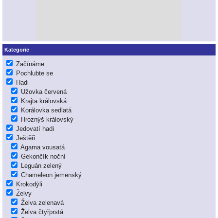
Kategorie
Začínáme
Pochlubte se
Hadi
Užovka červená
Krajta královská
Korálovka sedlatá
Hroznýš královský
Jedovatí hadi
Ještěři
Agama vousatá
Gekončík noční
Leguán zelený
Chameleon jemenský
Krokodýli
Želvy
Želva zelenavá
Želva čtyřprstá