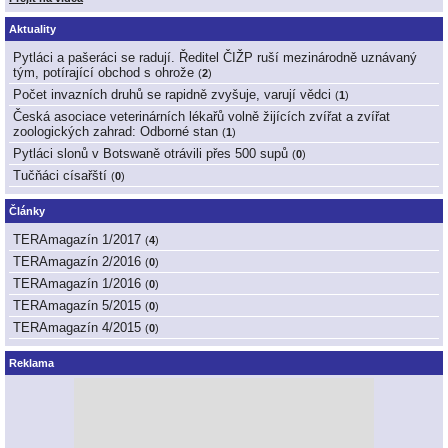
Aktuality
Pytláci a pašeráci se radují. Ředitel ČIŽP ruší mezinárodně uznávaný
tým, potírající obchod s ohrože
(
2
)
Počet invazních druhů se rapidně zvyšuje, varují vědci
(
1
)
Česká asociace veterinárních lékařů volně žijících zvířat a zvířat
zoologických zahrad: Odborné stan
(
1
)
Pytláci slonů v Botswaně otrávili přes 500 supů
(
0
)
Tučňáci císařští
(
0
)
Články
TERAmagazín 1/2017
(
4
)
TERAmagazín 2/2016
(
0
)
TERAmagazín 1/2016
(
0
)
TERAmagazín 5/2015
(
0
)
TERAmagazín 4/2015
(
0
)
Reklama