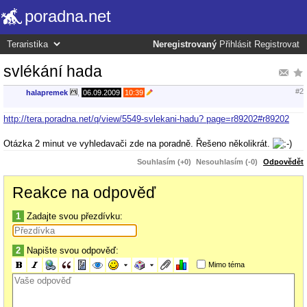
poradna.net
Neregistrovaný
Přihlásit
Registrovat
svlékání hada
#2
halapremek
,
06.09.2009
10:39
http://tera.poradna.net/q/view/5549-svlekani-hadu? page=r89202#r89202
Otázka 2 minut ve vyhledavači zde na poradně. Řešeno několikrát.
Souhlasím (+0)
Nesouhlasím (-0)
Odpovědět
Reakce na odpověď
1
Zadajte svou přezdívku:
2
Napište svou odpověď:
Mimo téma