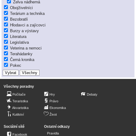
Želva nádherná
Obojživelníci
Terárium a technika
Bezobratlí
Hlodavci a zajícovci
Burzy a výstavy
Literatura
Legislativa
Veterina a nemoci
Terahádanky
Černá kronika
Pokec
Všechny poradny
Počítače
Hry
Debaty
Teraristika
Právo
Akvaristika
Ekonomika
Kutilství
Život
Sociální sítě
Ostatní odkazy
Pravidla
Facebook