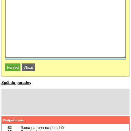
Zpět do poradny
Podpořte nás
$2
- Ikona patrona na poradně