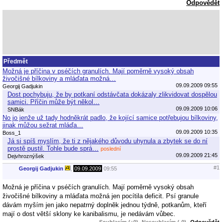
Odpovědět
Předmět
Možná je příčina v pséčích granulích. Mají poměrně vysoký obsah
živočišné bílkoviny a mláďata možná…
09.09.2009 09:55
Georgij Gadjukin
Dost pochybuju, že by potkaní odstávčata dokázaly zlikvidovat dospělou
samici. Příčin může být někol…
09.09.2009 10:06
SNBák
No jo jenže už tady hodněkrát padlo, že kojící samice potřebujou bílkoviny,
jinak můžou sežrat mláďa…
09.09.2009 10:35
Boss_1
Já si spíš myslím, že ti z nějakého důvodu uhynula a zbytek se do ní
prostě pustil. Tohle bude sprá…
poslední
09.09.2009 21:45
Dejvhroznýšek
#1
Georgij Gadjukin
,
09.09.2009
09:55
Možná je příčina v pséčích granulích. Mají poměrně vysoký obsah
živočišné bílkoviny a mláďata možná jen pocítila deficit. Psí granule
dávám myším jen jako nepatrný doplněk jednou týdně, potkanům, kteří
mají o dost větší sklony ke kanibalismu, je nedávám vůbec.
Souhlasím (+0)
Nesouhlasím (-0)
Odpovědět