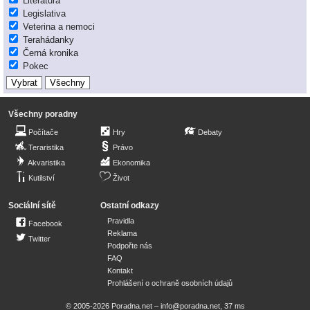
Literatura
Legislativa
Veterina a nemoci
Terahádanky
Černá kronika
Pokec
Všechny poradny
Počítače
Hry
Debaty
Teraristika
Právo
Akvaristika
Ekonomika
Kutilství
Život
Sociální sítě
Ostatní odkazy
Pravidla
Facebook
Reklama
Twitter
Podpořte nás
FAQ
Kontakt
Prohlášení o ochraně osobních údajů
© 2005-2026 Poradna.net –
info@poradna.net
,
37 ms