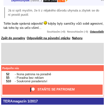
#4
Dejvhroznýšek
@
Boss_1
,
09.09.2009
21:45
Já si spíš myslím, že ti z nějakého důvodu uhynula a zbytek se do
ní prostě pustil.
Tohle bude správná odpověď
kdyby byly samičky vůči sobě agresivní,
tak toho by sis určo všiml...
Souhlasím (+0)
Nesouhlasím (-0)
Odpovědět
Zpět do poradny
Odpovědět na původní otázku
Nahoru
Podpořte nás
$2
- Ikona patrona na poradně
$5
- Poradna bez reklam
$10
- Soukromé poradenství
STAŇTE SE PATRONEM
TERAmagazín 1/2017