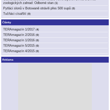
zoologických zahrad: Odborné stan
(
1
)
Pytláci slonů v Botswaně otrávili přes 500 supů
(
0
)
Tučňáci císařští
(
0
)
Články
TERAmagazín 1/2017
(
4
)
TERAmagazín 2/2016
(
0
)
TERAmagazín 1/2016
(
0
)
TERAmagazín 5/2015
(
0
)
TERAmagazín 4/2015
(
0
)
Reklama