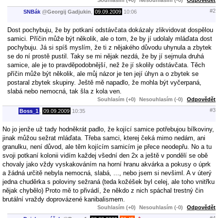
#2
SNBák
@
Georgij Gadjukin
,
09.09.2009
10:06
Dost pochybuju, že by potkaní odstávčata dokázaly zlikvidovat dospělou
samici. Příčin může být několik, ale o tom, že by jí udolaly mláďata dost
pochybuju. Já si spíš myslím, že ti z nějakého důvodu uhynula a zbytek
se do ní prostě pustil. Taky se mi nějak nezdá, že by jí sejmula druhá
samice, ale je to pravděpodobnější, než že jí skolily odstávčata. Těch
příčin může být několik, ale můj názor je ten její úhyn a o zbytek se
postaral zbytek skupiny. Ještě mě napadlo, že mohla být vyčerpaná,
slabá nebo nemocná, tak šla z kola ven.
Souhlasím (+0)
Nesouhlasím (-0)
Odpovědět
#3
Boss_1
,
09.09.2009
10:35
No jo jenže už tady hodněkrát padlo, že kojící samice potřebujou bílkoviny,
jinak můžou sežrat mláďata. Třeba samci, kterej čeká mimo nedám, ani
granulku, není důvod, ale těm kojícím samicím je přece neodepřu. No a tu
svoji potkaní kolonii vidím každej všední den 2x a ještě v pondělí se obě
chovaly jako vždy vyskakováním na horní hranu akvárka a pokusy o úprk
a žádná určitě nebyla nemocná, slabá, ..., nebo jsem si nevšiml. A v úterý
jedna chuděrka s poloviny sežraná (teda kožéšek byl celej, ale toho vnitřku
nějak chybělo) Proto mě to přivádí, že někdo z nich spáchal trestný čin
brutální vraždy doprovázené kanibalismem.
Souhlasím (+0)
Nesouhlasím (-0)
Odpovědět