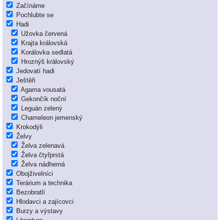
Začínáme
Pochlubte se
Hadi
Užovka červená
Krajta královská
Korálovka sedlatá
Hroznýš královský
Jedovatí hadi
Ještěři
Agama vousatá
Gekončík noční
Leguán zelený
Chameleon jemenský
Krokodýli
Želvy
Želva zelenavá
Želva čtyřprstá
Želva nádherná
Obojživelníci
Terárium a technika
Bezobratlí
Hlodavci a zajícovci
Burzy a výstavy