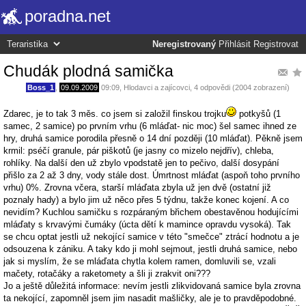
poradna.net
Neregistrovaný
Přihlásit
Registrovat
Chudák plodná samička
Boss_1
,
09.09.2009
09:09
,
Hlodavci a zajícovci
, 4 odpovědi (2004 zobrazení)
Zdarec, je to tak 3 měs. co jsem si založil finskou trojku
potkyšů (1
samec, 2 samice) po prvním vrhu (6 mláďat- nic moc) šel samec ihned ze
hry, druhá samice porodila přesně o 14 dní později (10 mláďat). Pěkně jsem
krmil: pséčí granule, pár piškotů (je jasny co mizelo nejdřív), chleba,
rohlíky. Na další den už zbylo vpodstatě jen to pečivo, další dosypání
přišlo za 2 až 3 dny, vody stále dost. Úmrtnost mláďat (aspoň toho prvního
vrhu) 0%. Zrovna včera, starší mláďata zbyla už jen dvě (ostatní již
poznaly hady) a bylo jim už něco přes 5 týdnu, takže konec kojení. A co
nevidím? Kuchlou samičku s rozpáraným břichem obestavěnou hodujícími
mláďaty s krvavými čumáky (úcta dětí k mamince opravdu vysoká). Tak
se chcu optat jestli už nekojící samice v této "smečce" ztrácí hodnotu a je
odsouzena k zániku. A taky kdo ji mohl sejmout, jestli druhá samice, nebo
jak si myslím, že se mláďata chytla kolem ramen, domluvili se, vzali
mačety, rotačáky a raketomety a šli ji zrakvit oni???
Jo a ještě důležitá informace: nevím jestli zlikvidovaná samice byla zrovna
ta nekojící, zapomněl jsem jim nasadit mašličky, ale je to pravděpodobné.