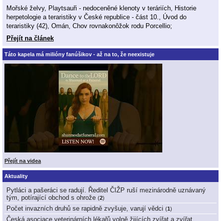
Mořské želvy, Playtsauři - nedoceněné klenoty v teráriích, Historie
herpetologie a teraristiky v České republice - část 10., Úvod do
teraristiky (42), Omán, Chov rovnakonôžok rodu Porcellio;
Přejít na článek
Táto kapela má milióny fanúšikov - až na to, že neexistuje
Přejít na videa
Aktuality
Pytláci a pašeráci se radují. Ředitel ČIŽP ruší mezinárodně uznávaný
tým, potírající obchod s ohrože
(
2
)
Počet invazních druhů se rapidně zvyšuje, varují vědci
(
1
)
Česká asociace veterinárních lékařů volně žijících zvířat a zvířat