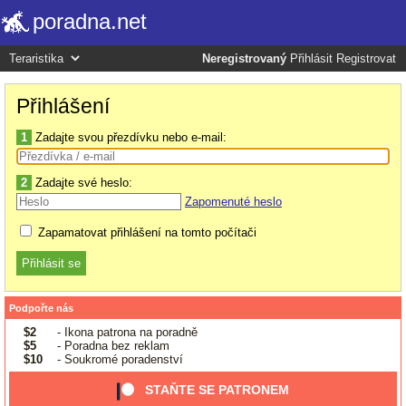
poradna.net
Neregistrovaný
Přihlásit
Registrovat
Přihlášení
1
Zadajte svou přezdívku nebo e-mail:
2
Zadajte své heslo:
Zapomenuté heslo
Zapamatovat přihlášení na tomto počítači
Podpořte nás
$2
- Ikona patrona na poradně
$5
- Poradna bez reklam
$10
- Soukromé poradenství
STAŇTE SE PATRONEM