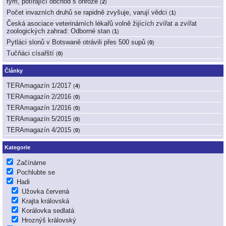
tým, potírající obchod s ohrože
(
2
)
Počet invazních druhů se rapidně zvyšuje, varují vědci
(
1
)
Česká asociace veterinárních lékařů volně žijících zvířat a zvířat
zoologických zahrad: Odborné stan
(
1
)
Pytláci slonů v Botswaně otrávili přes 500 supů
(
0
)
Tučňáci císařští
(
0
)
Články
TERAmagazín 1/2017
(
4
)
TERAmagazín 2/2016
(
0
)
TERAmagazín 1/2016
(
0
)
TERAmagazín 5/2015
(
0
)
TERAmagazín 4/2015
(
0
)
Kategorie
Začínáme
Pochlubte se
Hadi
Užovka červená
Krajta královská
Korálovka sedlatá
Hroznýš královský