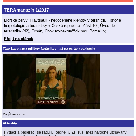
TERAmagazín 1/2017
Mořské želvy, Playtsauři - nedoceněné klenoty v teráriích, Historie
herpetologie a teraristiky v České republice - část 10., Úvod do
teraristiky (42), Omán, Chov rovnakonôžok rodu Porcellio;
Přejít na článek
Táto kapela má milióny fanúšikov - až na to, že neexistuje
Přejít na videa
Aktuality
Pytláci a pašeráci se radují. Ředitel ČIŽP ruší mezinárodně uznávaný