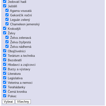
Jedovatí hadi
Ještěři
Agama vousatá
Gekončík noční
Leguán zelený
Chameleon jemenský
Krokodýli
Želvy
Želva zelenavá
Želva čtyřprstá
Želva nádherná
Obojživelníci
Terárium a technika
Bezobratlí
Hlodavci a zajícovci
Burzy a výstavy
Literatura
Legislativa
Veterina a nemoci
Terahádanky
Černá kronika
Pokec