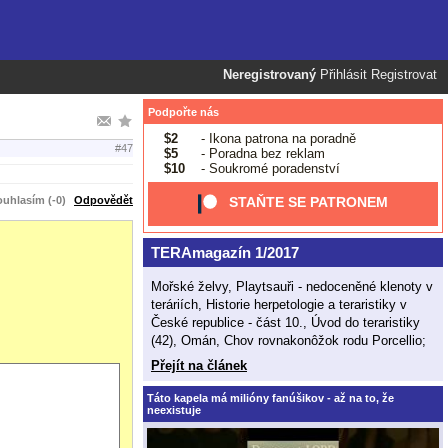
Neregistrovaný
Přihlásit
Registrovat
Podpořte nás
$2
- Ikona patrona na poradně
#47
$5
- Poradna bez reklam
$10
- Soukromé poradenství
uhlasím (-0)
Odpovědět
STAŇTE SE PATRONEM
TERAmagazín 1/2017
Mořské želvy, Playtsauři - nedoceněné klenoty v
teráriích, Historie herpetologie a teraristiky v
České republice - část 10., Úvod do teraristiky
(42), Omán, Chov rovnakonôžok rodu Porcellio;
Přejít na článek
Táto kapela má milióny fanúšikov - až na to, že
neexistuje