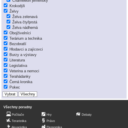
Chameleon jemenský
Krokodýli
Želvy
Želva zelenavá
Želva čtyřprstá
Želva nádherná
Obojživelníci
Terárium a technika
Bezobratlí
Hlodavci a zajícovci
Burzy a výstavy
Literatura
Legislativa
Veterina a nemoci
Terahádanky
Černá kronika
Pokec
Všechny poradny
Počítače
Hry
Debaty
Teraristika
Právo
Akvaristika
Ekonomika