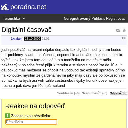
poradna.net
Neregistrovaný
Přihlásit
Registrovat
Digitální časovač
#11
1kraken
,
13.10.2009
21:01
jestli používáš na rosení nějaké čerpadlo tak digitální hodiny stím budou
mít problémy -vlastní skušenost, nepomohlo ani relátko nakonec jsem to
vyřešil tak že jsem tam dal tlačítko a manželka na mateřské měla
nakázaný v poledne /cca/ přijít k terárku a stisknout,napočítat do 10 a jít
dál,pokud máš možnost se připojit na vodovod tak existují spínačky přímo
na kohoutek myslím že gardena nevím jaký mají časy ale po pokusech se
spínačkama bych asi volil tuhle cestu,nebo nějaký kondík cose nabije jen
trochu a pak davá jen těch pár sekund
Souhlasím (+0)
Nesouhlasím (-0)
Odpovědět
Reakce na odpověď
1
Zadajte svou přezdívku: