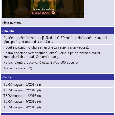
Přejít na videa
Aktuality
Pytláci a pašeráci se radují. Ředitel ČIŽP ruší mezinárodně uznávaný
tým, potírající obchod s ohrože
(
2
)
Počet invazních druhů se rapidně zvyšuje, varují vědci
(
1
)
Česká asociace veterinárních lékařů volně žijících zvířat a zvířat
zoologických zahrad: Odborné stan
(
1
)
Pytláci slonů v Botswaně otrávili přes 500 supů
(
0
)
Tučňáci císařští
(
0
)
Články
TERAmagazín 1/2017
(
4
)
TERAmagazín 2/2016
(
0
)
TERAmagazín 1/2016
(
0
)
TERAmagazín 5/2015
(
0
)
TERAmagazín 4/2015
(
0
)