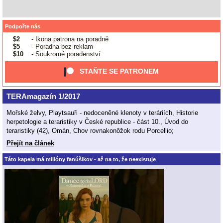
Podpořte nás
$2
- Ikona patrona na poradně
$5
- Poradna bez reklam
$10
- Soukromé poradenství
STAŇTE SE PATRONEM
TERAmagazín 1/2017
Mořské želvy, Playtsauři - nedoceněné klenoty v teráriích, Historie
herpetologie a teraristiky v České republice - část 10., Úvod do
teraristiky (42), Omán, Chov rovnakonôžok rodu Porcellio;
Přejít na článek
Táto kapela má milióny fanúšikov - až na to, že neexistuje