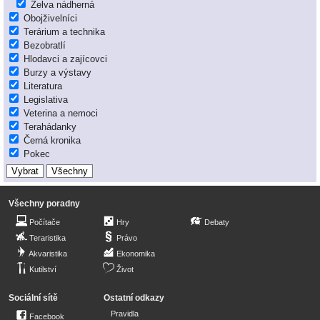
Želva nádherná
Obojživelníci
Terárium a technika
Bezobratlí
Hlodavci a zajícovci
Burzy a výstavy
Literatura
Legislativa
Veterina a nemoci
Terahádanky
Černá kronika
Pokec
Všechny poradny
Počítače
Hry
Debaty
Teraristika
Právo
Akvaristika
Ekonomika
Kutilství
Život
Sociální sítě
Ostatní odkazy
Pravidla
Facebook