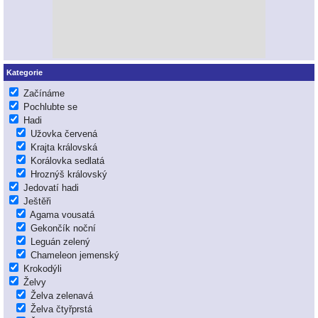
Kategorie
Začínáme
Pochlubte se
Hadi
Užovka červená
Krajta královská
Korálovka sedlatá
Hroznýš královský
Jedovatí hadi
Ještěři
Agama vousatá
Gekončík noční
Leguán zelený
Chameleon jemenský
Krokodýli
Želvy
Želva zelenavá
Želva čtyřprstá