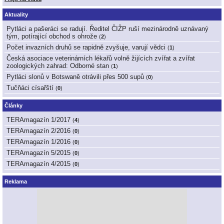
Aktuality
Pytláci a pašeráci se radují. Ředitel ČIŽP ruší mezinárodně uznávaný
tým, potírající obchod s ohrože
(
2
)
Počet invazních druhů se rapidně zvyšuje, varují vědci
(
1
)
Česká asociace veterinárních lékařů volně žijících zvířat a zvířat
zoologických zahrad: Odborné stan
(
1
)
Pytláci slonů v Botswaně otrávili přes 500 supů
(
0
)
Tučňáci císařští
(
0
)
Články
TERAmagazín 1/2017
(
4
)
TERAmagazín 2/2016
(
0
)
TERAmagazín 1/2016
(
0
)
TERAmagazín 5/2015
(
0
)
TERAmagazín 4/2015
(
0
)
Reklama