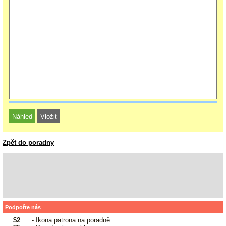
Zpět do poradny
Podpořte nás
$2
- Ikona patrona na poradně