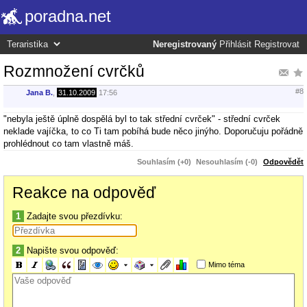
poradna.net
Neregistrovaný
Přihlásit
Registrovat
Rozmnožení cvrčků
#8
Jana B.
,
31.10.2009
17:56
"nebyla ještě úplně dospělá byl to tak střední cvrček" - střední cvrček
neklade vajíčka, to co Ti tam pobíhá bude něco jinýho. Doporučuju pořádně
prohlédnout co tam vlastně máš.
Souhlasím (+0)
Nesouhlasím (-0)
Odpovědět
Reakce na odpověď
1
Zadajte svou přezdívku:
2
Napište svou odpověď:
Mimo téma