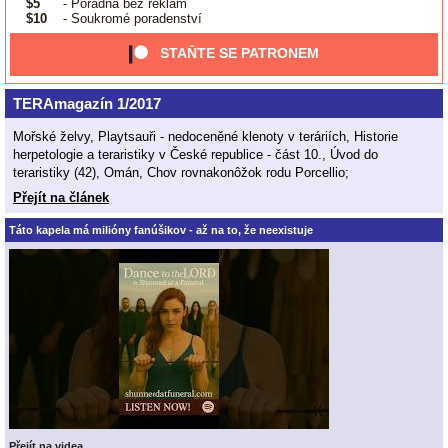
$5
- Poradna bez reklam
$10
- Soukromé poradenství
STAŇTE SE PATRONEM
TERAmagazín 1/2017
Mořské želvy, Playtsauři - nedoceněné klenoty v teráriích, Historie
herpetologie a teraristiky v České republice - část 10., Úvod do
teraristiky (42), Omán, Chov rovnakonôžok rodu Porcellio;
Přejít na článek
Táto kapela má milióny fanúšikov - až na to, že neexistuje
Přejít na videa