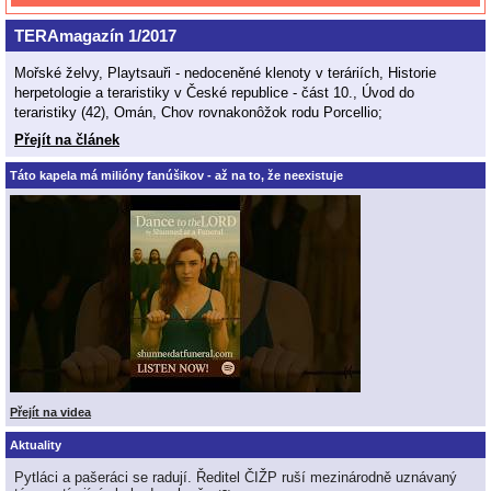
TERAmagazín 1/2017
Mořské želvy, Playtsauři - nedoceněné klenoty v teráriích, Historie
herpetologie a teraristiky v České republice - část 10., Úvod do
teraristiky (42), Omán, Chov rovnakonôžok rodu Porcellio;
Přejít na článek
Táto kapela má milióny fanúšikov - až na to, že neexistuje
Přejít na videa
Aktuality
Pytláci a pašeráci se radují. Ředitel ČIŽP ruší mezinárodně uznávaný