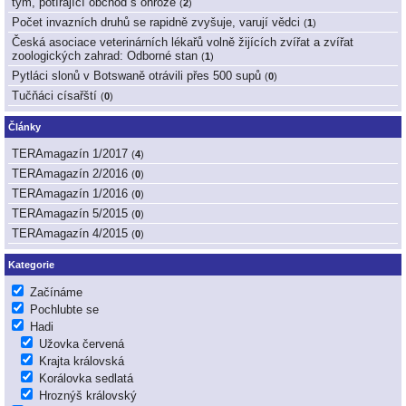
tým, potírající obchod s ohrože
(
2
)
Počet invazních druhů se rapidně zvyšuje, varují vědci
(
1
)
Česká asociace veterinárních lékařů volně žijících zvířat a zvířat
zoologických zahrad: Odborné stan
(
1
)
Pytláci slonů v Botswaně otrávili přes 500 supů
(
0
)
Tučňáci císařští
(
0
)
Články
TERAmagazín 1/2017
(
4
)
TERAmagazín 2/2016
(
0
)
TERAmagazín 1/2016
(
0
)
TERAmagazín 5/2015
(
0
)
TERAmagazín 4/2015
(
0
)
Kategorie
Začínáme
Pochlubte se
Hadi
Užovka červená
Krajta královská
Korálovka sedlatá
Hroznýš královský