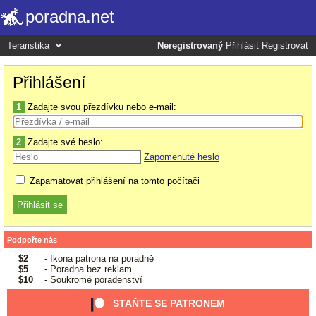
poradna.net
Neregistrovaný
Přihlásit
Registrovat
Přihlášení
1
Zadajte svou přezdívku nebo e-mail:
2
Zadajte své heslo:
Zapomenuté heslo
Zapamatovat přihlášení na tomto počítači
Podpořte nás
$2
- Ikona patrona na poradně
$5
- Poradna bez reklam
$10
- Soukromé poradenství
STAŇTE SE PATRONEM