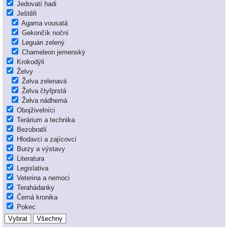
Jedovatí hadi
Ještěři
Agama vousatá
Gekončík noční
Leguán zelený
Chameleon jemenský
Krokodýli
Želvy
Želva zelenavá
Želva čtyřprstá
Želva nádherná
Obojživelníci
Terárium a technika
Bezobratlí
Hlodavci a zajícovci
Burzy a výstavy
Literatura
Legislativa
Veterina a nemoci
Terahádanky
Černá kronika
Pokec