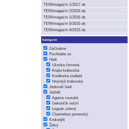
TERAmagazín 1/2017
(
4
)
TERAmagazín 2/2016
(
0
)
TERAmagazín 1/2016
(
0
)
TERAmagazín 5/2015
(
0
)
TERAmagazín 4/2015
(
0
)
Kategorie
Začínáme
Pochlubte se
Hadi
Užovka červená
Krajta královská
Korálovka sedlatá
Hroznýš královský
Jedovatí hadi
Ještěři
Agama vousatá
Gekončík noční
Leguán zelený
Chameleon jemenský
Krokodýli
Želvy