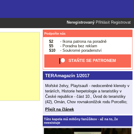
Neregistrovaný
Přihlásit
Registrovat
Podpořte nás
$2
- Ikona patrona na poradně
$5
- Poradna bez reklam
$10
- Soukromé poradenství
STAŇTE SE PATRONEM
TERAmagazín 1/2017
Mořské želvy, Playtsauři - nedoceněné klenoty v
teráriích, Historie herpetologie a teraristiky v
České republice - část 10., Úvod do teraristiky
(42), Omán, Chov rovnakonôžok rodu Porcellio;
Přejít na článek
Táto kapela má milióny fanúšikov - až na to, že
neexistuje