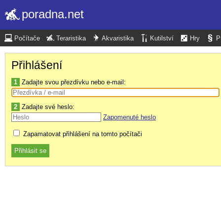
poradna.net
Počítače
Teraristika
Akvaristika
Kutilství
Hry
P
Přihlášení
1
Zadajte svou přezdívku nebo e-mail:
2
Zadajte své heslo:
Zapomenuté heslo
Zapamatovat přihlášení na tomto počítači