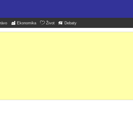
rávo
Ekonomika
Život
Debaty