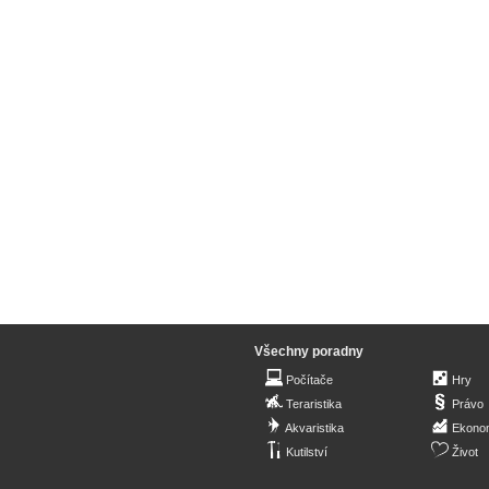
Všechny poradny
Počítače
Hry
Teraristika
Právo
Akvaristika
Ekono
Kutilství
Život