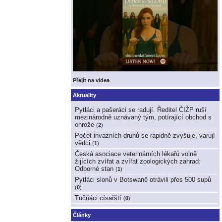
Přejít na videa
Aktuality
Pytláci a pašeráci se radují. Ředitel ČIŽP ruší
mezinárodně uznávaný tým, potírající obchod s
ohrože
(
2
)
Počet invazních druhů se rapidně zvyšuje, varují
vědci
(
1
)
Česká asociace veterinárních lékařů volně
žijících zvířat a zvířat zoologických zahrad:
Odborné stan
(
1
)
Pytláci slonů v Botswaně otrávili přes 500 supů
(
0
)
Tučňáci císařští
(
0
)
Články