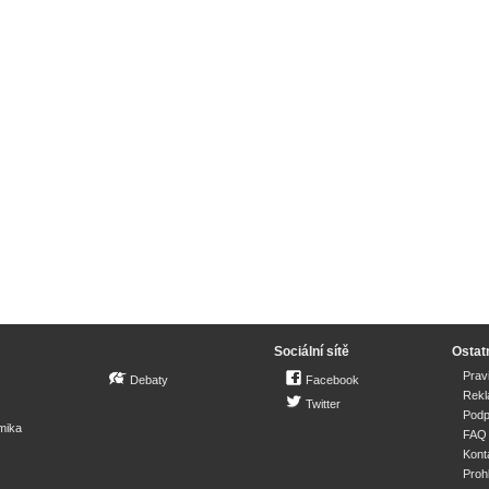
Sociální sítě
Ostat
Prav
Debaty
Facebook
Rek
Twitter
Podp
mika
FAQ
Kont
Proh