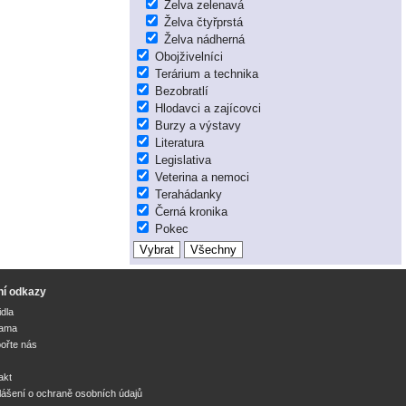
Želva zelenavá
Želva čtyřprstá
Želva nádherná
Obojživelníci
Terárium a technika
Bezobratlí
Hlodavci a zajícovci
Burzy a výstavy
Literatura
Legislativa
Veterina a nemoci
Terahádanky
Černá kronika
Pokec
ní odkazy
idla
lama
ořte nás
akt
lášení o ochraně osobních údajů