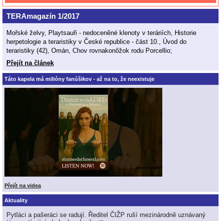
TERAmagazín 1/2017
Mořské želvy, Playtsauři - nedoceněné klenoty v teráriích, Historie
herpetologie a teraristiky v České republice - část 10., Úvod do
teraristiky (42), Omán, Chov rovnakonôžok rodu Porcellio;
Přejít na článek
Táto kapela má milióny fanúšikov - až na to, že neexistuje
Přejít na videa
Aktuality
Pytláci a pašeráci se radují. Ředitel ČIŽP ruší mezinárodně uznávaný