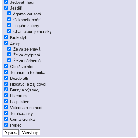
Jedovatí hadi
Ještěři
Agama vousatá
Gekončík noční
Leguán zelený
Chameleon jemenský
Krokodýli
Želvy
Želva zelenavá
Želva čtyřprstá
Želva nádherná
Obojživelníci
Terárium a technika
Bezobratlí
Hlodavci a zajícovci
Burzy a výstavy
Literatura
Legislativa
Veterina a nemoci
Terahádanky
Černá kronika
Pokec