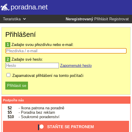
poradna.net
Neregistrovaný
Přihlásit
Registrovat
Přihlášení
1
Zadajte svou přezdívku nebo e-mail:
2
Zadajte své heslo:
Zapomenuté heslo
Zapamatovat přihlášení na tomto počítači
Podpořte nás
$2
- Ikona patrona na poradně
$5
- Poradna bez reklam
$10
- Soukromé poradenství
STAŇTE SE PATRONEM