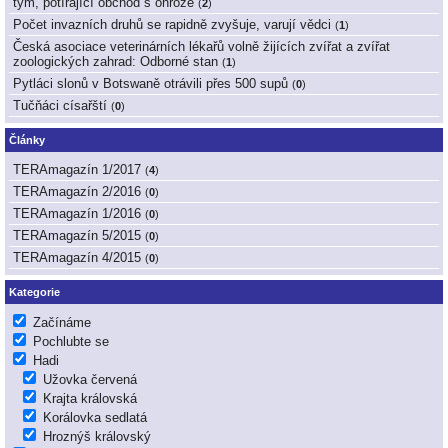
tým, potírající obchod s ohrože
(
2
)
Počet invazních druhů se rapidně zvyšuje, varují vědci
(
1
)
Česká asociace veterinárních lékařů volně žijících zvířat a zvířat
zoologických zahrad: Odborné stan
(
1
)
Pytláci slonů v Botswaně otrávili přes 500 supů
(
0
)
Tučňáci císařští
(
0
)
Články
TERAmagazín 1/2017
(
4
)
TERAmagazín 2/2016
(
0
)
TERAmagazín 1/2016
(
0
)
TERAmagazín 5/2015
(
0
)
TERAmagazín 4/2015
(
0
)
Kategorie
Začínáme
Pochlubte se
Hadi
Užovka červená
Krajta královská
Korálovka sedlatá
Hroznýš královský