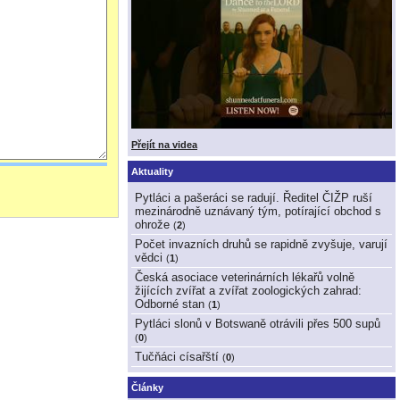
Přejít na videa
Aktuality
Pytláci a pašeráci se radují. Ředitel ČIŽP ruší
mezinárodně uznávaný tým, potírající obchod s
ohrože
(
2
)
Počet invazních druhů se rapidně zvyšuje, varují
vědci
(
1
)
Česká asociace veterinárních lékařů volně
žijících zvířat a zvířat zoologických zahrad:
Odborné stan
(
1
)
Pytláci slonů v Botswaně otrávili přes 500 supů
(
0
)
Tučňáci císařští
(
0
)
Články