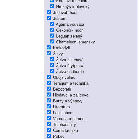
Korálovka sedlatá
Hroznýš královský
Jedovatí hadi
Ještěři
Agama vousatá
Gekončík noční
Leguán zelený
Chameleon jemenský
Krokodýli
Želvy
Želva zelenavá
Želva čtyřprstá
Želva nádherná
Obojživelníci
Terárium a technika
Bezobratlí
Hlodavci a zajícovci
Burzy a výstavy
Literatura
Legislativa
Veterina a nemoci
Terahádanky
Černá kronika
Pokec