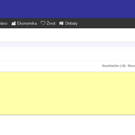
rávo
Ekonomika
Život
Debaty
Souhlasím (+0)
Neso