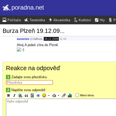
poradna.net
Počítače
Teraristika
Akvaristika
Kutilství
Hry
P
Burza Plzeň 19.12.09...
eunectes
@
JaBula
,
18.12.2009
11:18
Ahoj.A jedeš zítra do Plzně.
Reakce na odpověď
1
Zadajte svou přezdívku:
2
Napište svou odpověď:
Mimo téma