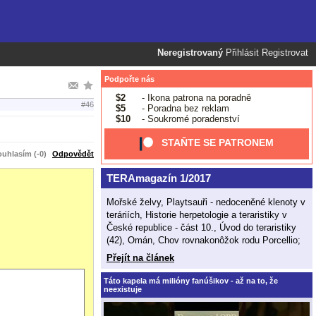
Neregistrovaný
Přihlásit
Registrovat
Podpořte nás
$2
- Ikona patrona na poradně
#46
$5
- Poradna bez reklam
$10
- Soukromé poradenství
STAŇTE SE PATRONEM
uhlasím (-0)
Odpovědět
TERAmagazín 1/2017
Mořské želvy, Playtsauři - nedoceněné klenoty v
teráriích, Historie herpetologie a teraristiky v
České republice - část 10., Úvod do teraristiky
(42), Omán, Chov rovnakonôžok rodu Porcellio;
Přejít na článek
Táto kapela má milióny fanúšikov - až na to, že
neexistuje