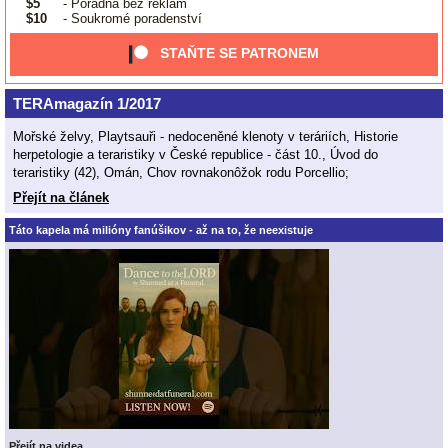
$5
- Poradna bez reklam
$10
- Soukromé poradenství
STAŇTE SE PATRONEM
TERAmagazín 1/2017
Mořské želvy, Playtsauři - nedoceněné klenoty v teráriích, Historie
herpetologie a teraristiky v České republice - část 10., Úvod do
teraristiky (42), Omán, Chov rovnakonôžok rodu Porcellio;
Přejít na článek
Táto kapela má milióny fanúšikov - až na to, že neexistuje
Přejít na videa