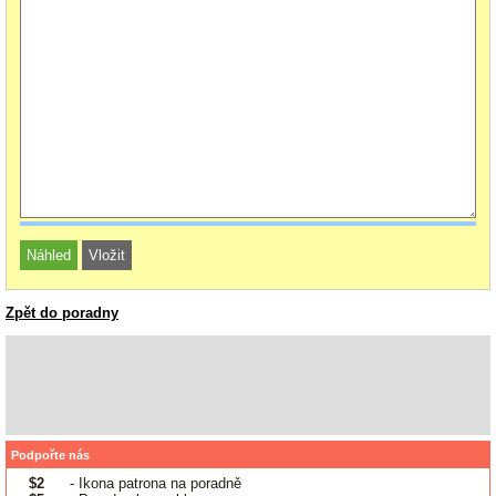
Zpět do poradny
Podpořte nás
$2
- Ikona patrona na poradně