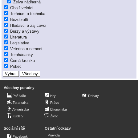
Želva nádherná
Obojživelníci
Terárium a technika
Bezobratlí
Hlodavci a zajícovci
Burzy a výstavy
Literatura
Legislativa
Veterina a nemoci
Terahádanky
Černá kronika
Pokec
Všechny poradny
Počítače
Hry
Debaty
Teraristika
Právo
Akvaristika
Ekonomika
Kutilství
Život
Sociální sítě
Ostatní odkazy
Pravidla
Facebook