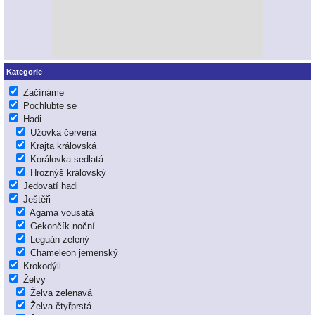
Kategorie
Začínáme
Pochlubte se
Hadi
Užovka červená
Krajta královská
Korálovka sedlatá
Hroznýš královský
Jedovatí hadi
Ještěři
Agama vousatá
Gekončík noční
Leguán zelený
Chameleon jemenský
Krokodýli
Želvy
Želva zelenavá
Želva čtyřprstá