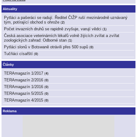
Aktuality
Pytláci a pašeráci se radují. Ředitel ČIŽP ruší mezinárodně uznávaný
tým, potírající obchod s ohrože
(
2
)
Počet invazních druhů se rapidně zvyšuje, varují vědci
(
1
)
Česká asociace veterinárních lékařů volně žijících zvířat a zvířat
zoologických zahrad: Odborné stan
(
1
)
Pytláci slonů v Botswaně otrávili přes 500 supů
(
0
)
Tučňáci císařští
(
0
)
Články
TERAmagazín 1/2017
(
4
)
TERAmagazín 2/2016
(
0
)
TERAmagazín 1/2016
(
0
)
TERAmagazín 5/2015
(
0
)
TERAmagazín 4/2015
(
0
)
Reklama