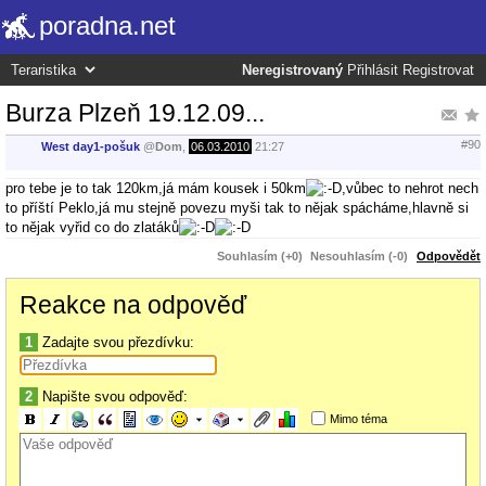
poradna.net
Neregistrovaný
Přihlásit
Registrovat
Burza Plzeň 19.12.09...
#90
West day1-pošuk
@
Dom
,
06.03.2010
21:27
pro tebe je to tak 120km,já mám kousek i 50km
,vůbec to nehrot nech
to příští Peklo,já mu stejně povezu myši tak to nějak spácháme,hlavně si
to nějak vyřid co do zlatáků
Souhlasím (+0)
Nesouhlasím (-0)
Odpovědět
Reakce na odpověď
1
Zadajte svou přezdívku:
2
Napište svou odpověď:
Mimo téma