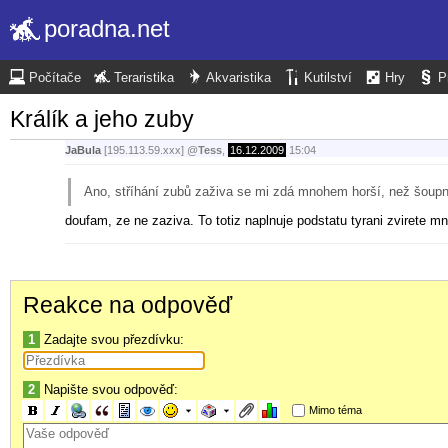
poradna.net
Počítače
Teraristika
Akvaristika
Kutilství
Hry
P
Králík a jeho zuby
JaBula
[195.113.59.xxx]
@
Tess
,
16.12.2009
15:04
Ano, stříhání zubů zaživa se mi zdá mnohem horší, než šoupn
doufam, ze ne zaziva. To totiz naplnuje podstatu tyrani zvirete 
Reakce na odpověď
1
Zadajte svou přezdívku:
2
Napište svou odpověď:
Mimo téma