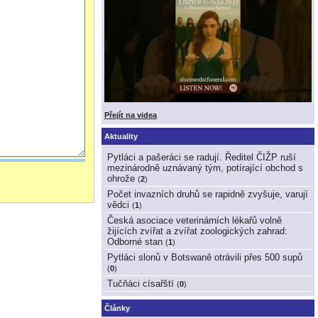
Přejít na videa
Aktuality
Pytláci a pašeráci se radují. Ředitel ČIŽP ruší
mezinárodně uznávaný tým, potírající obchod s
ohrože
(
2
)
Počet invazních druhů se rapidně zvyšuje, varují
vědci
(
1
)
Česká asociace veterinárních lékařů volně
žijících zvířat a zvířat zoologických zahrad:
Odborné stan
(
1
)
Pytláci slonů v Botswaně otrávili přes 500 supů
(
0
)
Tučňáci císařští
(
0
)
Články