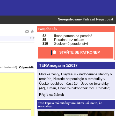
Neregistrovaný
Přihlásit
Registrovat
Podpořte nás
$2
- Ikona patrona na poradně
#17
$5
- Poradna bez reklam
$10
- Soukromé poradenství
STAŇTE SE PATRONEM
TERAmagazín 1/2017
uhlasím (-0)
Odpovědět
Mořské želvy, Playtsauři - nedoceněné klenoty v
teráriích, Historie herpetologie a teraristiky v
České republice - část 10., Úvod do teraristiky
(42), Omán, Chov rovnakonôžok rodu Porcellio;
Přejít na článek
Táto kapela má milióny fanúšikov - až na to, že
neexistuje