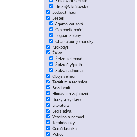
Korálovka sedlatá
Hroznýš královský
Jedovatí hadi
Ještěři
Agama vousatá
Gekončík noční
Leguán zelený
Chameleon jemenský
Krokodýli
Želvy
Želva zelenavá
Želva čtyřprstá
Želva nádherná
Obojživelníci
Terárium a technika
Bezobratlí
Hlodavci a zajícovci
Burzy a výstavy
Literatura
Legislativa
Veterina a nemoci
Terahádanky
Černá kronika
Pokec