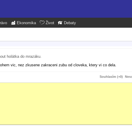
rávo
Ekonomika
Život
Debaty
out holátka do mrazáku.
mnohem vic, nez zkusene zakraceni zubu od cloveka, ktery vi co dela.
Souhlasím (+0)
Neso