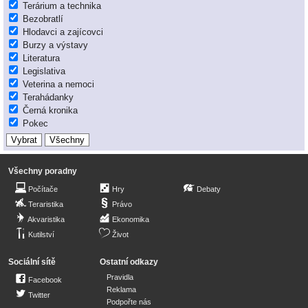
Terárium a technika
Bezobratlí
Hlodavci a zajícovci
Burzy a výstavy
Literatura
Legislativa
Veterina a nemoci
Terahádanky
Černá kronika
Pokec
Všechny poradny
Počítače
Hry
Debaty
Teraristika
Právo
Akvaristika
Ekonomika
Kutilství
Život
Sociální sítě
Ostatní odkazy
Pravidla
Facebook
Reklama
Twitter
Podpořte nás