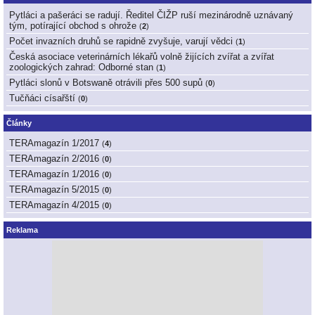
Pytláci a pašeráci se radují. Ředitel ČIŽP ruší mezinárodně uznávaný
tým, potírající obchod s ohrože
(
2
)
Počet invazních druhů se rapidně zvyšuje, varují vědci
(
1
)
Česká asociace veterinárních lékařů volně žijících zvířat a zvířat
zoologických zahrad: Odborné stan
(
1
)
Pytláci slonů v Botswaně otrávili přes 500 supů
(
0
)
Tučňáci císařští
(
0
)
Články
TERAmagazín 1/2017
(
4
)
TERAmagazín 2/2016
(
0
)
TERAmagazín 1/2016
(
0
)
TERAmagazín 5/2015
(
0
)
TERAmagazín 4/2015
(
0
)
Reklama