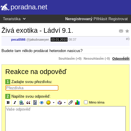
poradna.net
Neregistrovaný
Přihlásit
Registrovat
Živá exotika - Ládví 9.1.
#3
peca5566
@
jakubsawyer
,
03.01.2010
08:37
Budete tam někdo prodávat heterodon nasicus?
Souhlasím (+0)
Nesouhlasím (-0)
Odpovědět
Reakce na odpověď
1
Zadajte svou přezdívku:
2
Napište svou odpověď:
Mimo téma