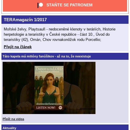
STAŇTE SE PATRONEM
TERAmagazín 1/2017
Mořské želvy, Playtsauři - nedoceněné klenoty v teráriích, Historie
herpetologie a teraristiky v České republice - část 10., Úvod do
teraristiky (42), Omán, Chov rovnakonôžok rodu Porcellio;
Přejít na článek
Táto kapela má milióny fanúšikov - až na to, že neexistuje
Přejít na videa
Aktuality