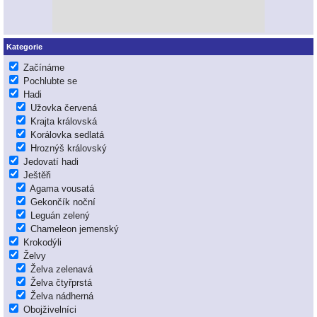
Kategorie
Začínáme
Pochlubte se
Hadi
Užovka červená
Krajta královská
Korálovka sedlatá
Hroznýš královský
Jedovatí hadi
Ještěři
Agama vousatá
Gekončík noční
Leguán zelený
Chameleon jemenský
Krokodýli
Želvy
Želva zelenavá
Želva čtyřprstá
Želva nádherná
Obojživelníci