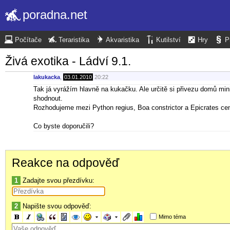
poradna.net
Počítače
Teraristika
Akvaristika
Kutilství
Hry
P
Živá exotika - Ládví 9.1.
lakukacka
,
03.01.2010
20:22
Tak já vyrážím hlavně na kukačku. Ale určitě si přivezu domů mi
shodnout.
Rozhodujeme mezi Python regius, Boa constrictor a Epicrates cen
Co byste doporučili?
Reakce na odpověď
1
Zadajte svou přezdívku:
2
Napište svou odpověď:
Mimo téma