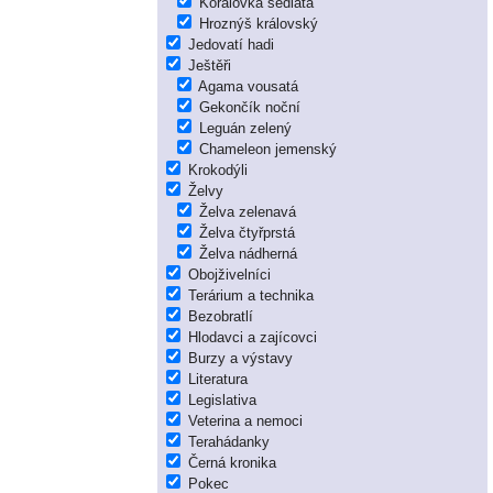
Korálovka sedlatá
Hroznýš královský
Jedovatí hadi
Ještěři
Agama vousatá
Gekončík noční
Leguán zelený
Chameleon jemenský
Krokodýli
Želvy
Želva zelenavá
Želva čtyřprstá
Želva nádherná
Obojživelníci
Terárium a technika
Bezobratlí
Hlodavci a zajícovci
Burzy a výstavy
Literatura
Legislativa
Veterina a nemoci
Terahádanky
Černá kronika
Pokec