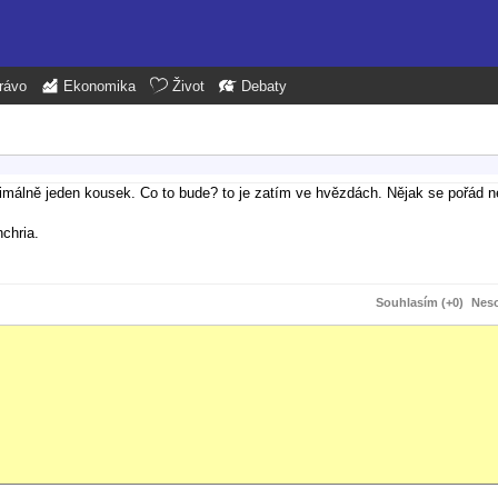
rávo
Ekonomika
Život
Debaty
nimálně jeden kousek. Co to bude? to je zatím ve hvězdách. Nějak se pořád
chria.
Souhlasím (+0)
Neso