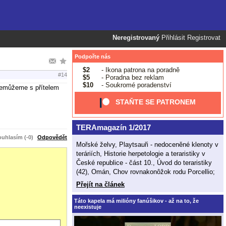
Neregistrovaný
Přihlásit
Registrovat
Podpořte nás
$2
- Ikona patrona na poradně
#14
$5
- Poradna bez reklam
$10
- Soukromé poradenství
 nemůžeme s přítelem
STAŇTE SE PATRONEM
TERAmagazín 1/2017
uhlasím (-0)
Odpovědět
Mořské želvy, Playtsauři - nedoceněné klenoty v
teráriích, Historie herpetologie a teraristiky v
České republice - část 10., Úvod do teraristiky
(42), Omán, Chov rovnakonôžok rodu Porcellio;
Přejít na článek
Táto kapela má milióny fanúšikov - až na to, že
neexistuje