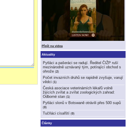
Přejít na videa
Aktuality
Pytláci a pašeráci se radují. Ředitel ČIŽP ruší
mezinárodně uznávaný tým, potírající obchod s
ohrože
(
2
)
Počet invazních druhů se rapidně zvyšuje, varují
vědci
(
1
)
Česká asociace veterinárních lékařů volně
žijících zvířat a zvířat zoologických zahrad:
Odborné stan
(
1
)
Pytláci slonů v Botswaně otrávili přes 500 supů
(
0
)
Tučňáci císařští
(
0
)
Články