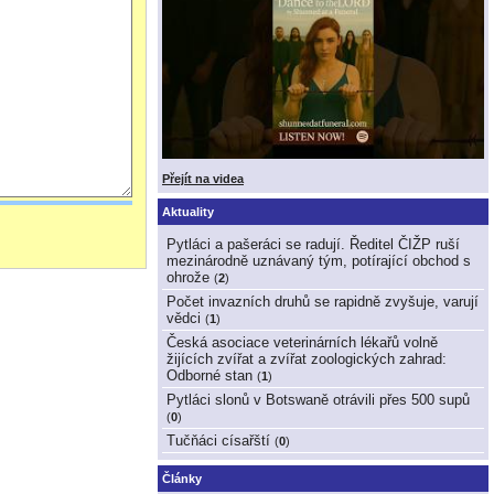
Přejít na videa
Aktuality
Pytláci a pašeráci se radují. Ředitel ČIŽP ruší
mezinárodně uznávaný tým, potírající obchod s
ohrože
(
2
)
Počet invazních druhů se rapidně zvyšuje, varují
vědci
(
1
)
Česká asociace veterinárních lékařů volně
žijících zvířat a zvířat zoologických zahrad:
Odborné stan
(
1
)
Pytláci slonů v Botswaně otrávili přes 500 supů
(
0
)
Tučňáci císařští
(
0
)
Články