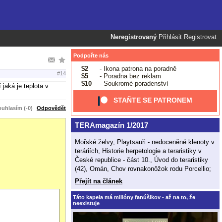
Neregistrovaný
Přihlásit
Registrovat
Podpořte nás
$2
- Ikona patrona na poradně
#14
$5
- Poradna bez reklam
$10
- Soukromé poradenství
 jaká je teplota v
STAŇTE SE PATRONEM
uhlasím (-0)
Odpovědět
TERAmagazín 1/2017
Mořské želvy, Playtsauři - nedoceněné klenoty v
teráriích, Historie herpetologie a teraristiky v
České republice - část 10., Úvod do teraristiky
(42), Omán, Chov rovnakonôžok rodu Porcellio;
Přejít na článek
Táto kapela má milióny fanúšikov - až na to, že
neexistuje