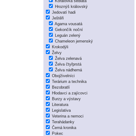
Korálovka sedlatá
Hroznýš královský
Jedovatí hadi
Ještěři
Agama vousatá
Gekončík noční
Leguán zelený
Chameleon jemenský
Krokodýli
Želvy
Želva zelenavá
Želva čtyřprstá
Želva nádherná
Obojživelníci
Terárium a technika
Bezobratlí
Hlodavci a zajícovci
Burzy a výstavy
Literatura
Legislativa
Veterina a nemoci
Terahádanky
Černá kronika
Pokec