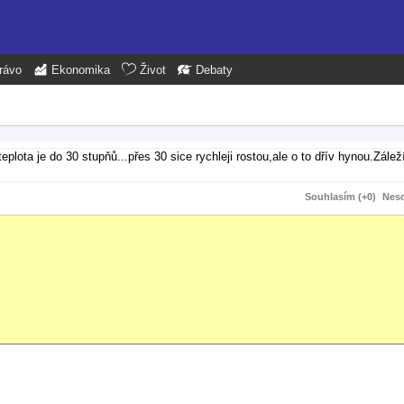
rávo
Ekonomika
Život
Debaty
teplota je do 30 stupňů...přes 30 sice rychleji rostou,ale o to dřív hynou.Záleží
Souhlasím (+0)
Neso