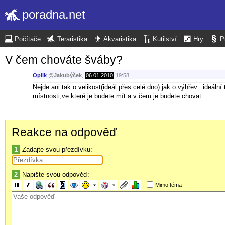
poradna.net
Počítače
Teraristika
Akvaristika
Kutilství
Hry
P
V čem chováte šváby?
Oplik
@
Jakubýček
,
06.01.2010
19:58
Nejde ani tak o velikost(ideál přes celé dno) jak o výhřev...ideální 
místnosti,ve které je budete mít a v čem je budete chovat.
Reakce na odpověď
1
Zadajte svou přezdívku:
2
Napište svou odpověď:
Mimo téma