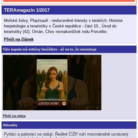
TERAmagazín 1/2017
Mořské želvy, Playtsauři - nedoceněné klenoty v teráriích, Historie
herpetologie a teraristiky v České republice - část 10., Úvod do
teraristiky (42), Omán, Chov rovnakonôžok rodu Porcellio;
Přejít na článek
Táto kapela má milióny fanúšikov - až na to, že neexistuje
Přejít na videa
Aktuality
Pytláci a pašeráci se radují. Ředitel ČIŽP ruší mezinárodně uznávaný