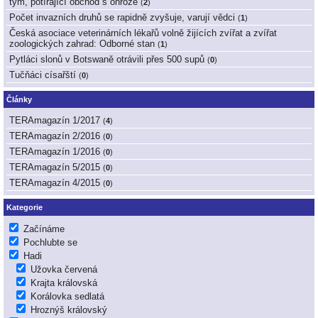
tým, potírající obchod s ohrože
(
2
)
Počet invazních druhů se rapidně zvyšuje, varují vědci
(
1
)
Česká asociace veterinárních lékařů volně žijících zvířat a zvířat
zoologických zahrad: Odborné stan
(
1
)
Pytláci slonů v Botswaně otrávili přes 500 supů
(
0
)
Tučňáci císařští
(
0
)
Články
TERAmagazín 1/2017
(
4
)
TERAmagazín 2/2016
(
0
)
TERAmagazín 1/2016
(
0
)
TERAmagazín 5/2015
(
0
)
TERAmagazín 4/2015
(
0
)
Kategorie
Začínáme
Pochlubte se
Hadi
Užovka červená
Krajta královská
Korálovka sedlatá
Hroznýš královský