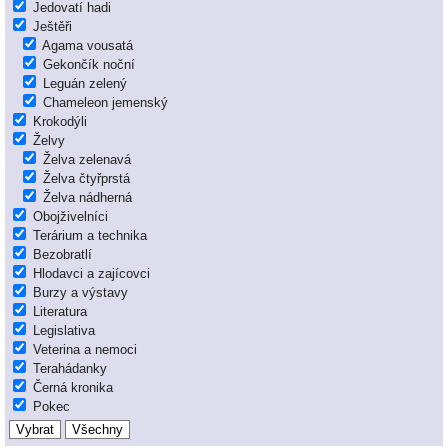
Jedovatí hadi
Ještěři
Agama vousatá
Gekončík noční
Leguán zelený
Chameleon jemenský
Krokodýli
Želvy
Želva zelenavá
Želva čtyřprstá
Želva nádherná
Obojživelníci
Terárium a technika
Bezobratlí
Hlodavci a zajícovci
Burzy a výstavy
Literatura
Legislativa
Veterina a nemoci
Terahádanky
Černá kronika
Pokec