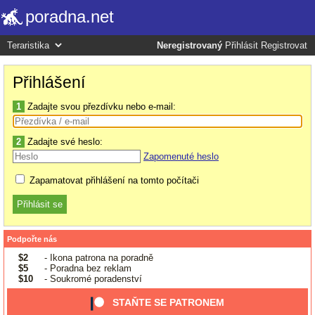
poradna.net
Neregistrovaný
Přihlásit
Registrovat
Přihlášení
1
Zadajte svou přezdívku nebo e-mail:
2
Zadajte své heslo:
Zapomenuté heslo
Zapamatovat přihlášení na tomto počítači
Podpořte nás
$2
- Ikona patrona na poradně
$5
- Poradna bez reklam
$10
- Soukromé poradenství
STAŇTE SE PATRONEM