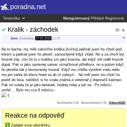
poradna.net
Neregistrovaný
Přihlásit
Registrovat
Kralik - záchodek
#6
Dom
@
zviratka
,
17.01.2010
21:25
Na to bacha, my měli zakrslího králika (lvíčka) párkrát jsem ho chytil pod
krkem a párkrát jsem ho pleskl, samozřejmě když zlobil. No a za chvíli byl
hrozně zlej, vím že to u králíka zní jako kravina, ale když mě viděl hrozně
dupal. Pak si jako správnej samec označkoval přítelkyni, no a potom když
ho pleskla tak ji bezesrandy kousal. Když mu chtěla vyměnit vodu nebo
mu jen sahla do klece hned se do ní zahryzl... No měl jsem sto chutí ho
pustit do lesa, naštěstí si ho vzala známá a veterinář ji doporučil kastraci.
Pak mi volala že je jako beránek, hodnej milej a tulí se - Po měsíci
umřel.... Bylo mu cca 8 měsícu -
Souhlasím (+0)
Nesouhlasím (-0)
Odpovědět
Reakce na odpověď
1
Zadajte svou přezdívku: