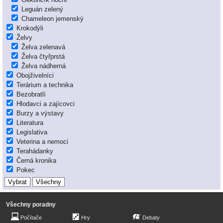
Leguán zelený
Chameleon jemenský
Krokodýli
Želvy
Želva zelenavá
Želva čtyřprstá
Želva nádherná
Obojživelníci
Terárium a technika
Bezobratlí
Hlodavci a zajícovci
Burzy a výstavy
Literatura
Legislativa
Veterina a nemoci
Terahádanky
Černá kronika
Pokec
Všechny poradny
Počítače
Hry
Debaty