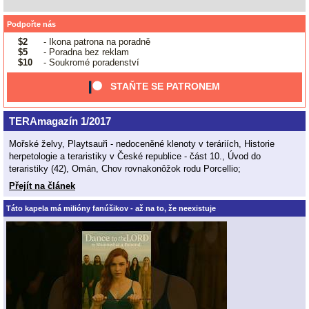
Podpořte nás
$2
- Ikona patrona na poradně
$5
- Poradna bez reklam
$10
- Soukromé poradenství
STAŇTE SE PATRONEM
TERAmagazín 1/2017
Mořské želvy, Playtsauři - nedoceněné klenoty v teráriích, Historie
herpetologie a teraristiky v České republice - část 10., Úvod do
teraristiky (42), Omán, Chov rovnakonôžok rodu Porcellio;
Přejít na článek
Táto kapela má milióny fanúšikov - až na to, že neexistuje