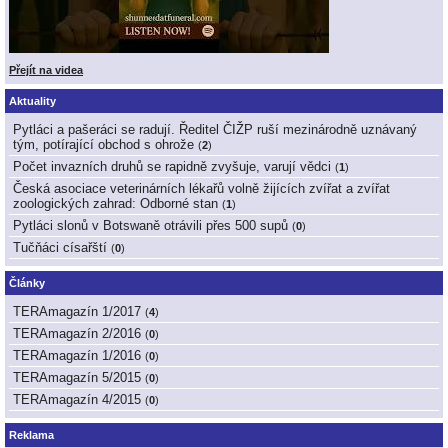
Přejít na videa
Aktuality
Pytláci a pašeráci se radují. Ředitel ČIŽP ruší mezinárodně uznávaný
tým, potírající obchod s ohrože
(
2
)
Počet invazních druhů se rapidně zvyšuje, varují vědci
(
1
)
Česká asociace veterinárních lékařů volně žijících zvířat a zvířat
zoologických zahrad: Odborné stan
(
1
)
Pytláci slonů v Botswaně otrávili přes 500 supů
(
0
)
Tučňáci císařští
(
0
)
Články
TERAmagazín 1/2017
(
4
)
TERAmagazín 2/2016
(
0
)
TERAmagazín 1/2016
(
0
)
TERAmagazín 5/2015
(
0
)
TERAmagazín 4/2015
(
0
)
Reklama