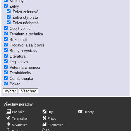
Krokodýli
Želvy
Želva zelenavá
Želva čtyřprstá
Želva nádherná
Obojživelníci
Terárium a technika
Bezobratlí
Hlodavci a zajícovci
Burzy a výstavy
Literatura
Legislativa
Veterina a nemoci
Terahádanky
Černá kronika
Pokec
Všechny poradny
Počítače
Hry
Debaty
Teraristika
Právo
Akvaristika
Ekonomika