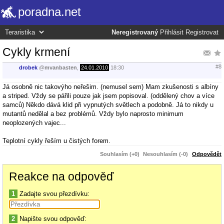
poradna.net
Neregistrovaný
Přihlásit
Registrovat
Cykly krmení
#8
drobek
@
mvanbasten
,
24.01.2010
18:30
Já osobně nic takovýho neřešim. (nemusel sem) Mam zkušenosti s albíny
a striped. Vždy se pářili pouze jak jsem popisoval. (oddělený chov a více
samců) Někdo dává klid při vypnutých světlech a podobně. Já to nikdy u
mutantů nedělal a bez problémů. Vždy bylo naprosto minimum
neoplozených vajec...
Teplotní cykly řeším u čistých forem.
Souhlasím (+0)
Nesouhlasím (-0)
Odpovědět
Reakce na odpověď
1
Zadajte svou přezdívku:
2
Napište svou odpověď: