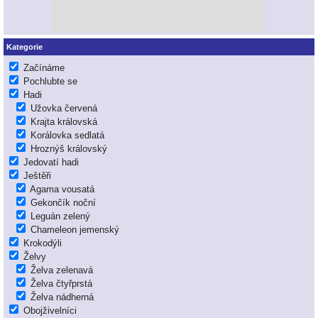
Kategorie
Začínáme
Pochlubte se
Hadi
Užovka červená
Krajta královská
Korálovka sedlatá
Hroznýš královský
Jedovatí hadi
Ještěři
Agama vousatá
Gekončík noční
Leguán zelený
Chameleon jemenský
Krokodýli
Želvy
Želva zelenavá
Želva čtyřprstá
Želva nádherná
Obojživelníci