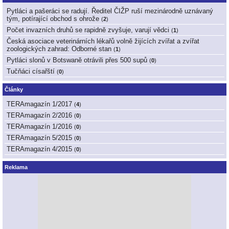
Pytláci a pašeráci se radují. Ředitel ČIŽP ruší mezinárodně uznávaný
tým, potírající obchod s ohrože
(
2
)
Počet invazních druhů se rapidně zvyšuje, varují vědci
(
1
)
Česká asociace veterinárních lékařů volně žijících zvířat a zvířat
zoologických zahrad: Odborné stan
(
1
)
Pytláci slonů v Botswaně otrávili přes 500 supů
(
0
)
Tučňáci císařští
(
0
)
Články
TERAmagazín 1/2017
(
4
)
TERAmagazín 2/2016
(
0
)
TERAmagazín 1/2016
(
0
)
TERAmagazín 5/2015
(
0
)
TERAmagazín 4/2015
(
0
)
Reklama