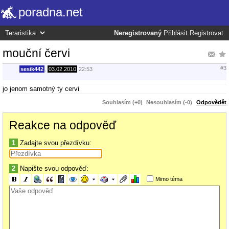
poradna.net
Neregistrovaný
Přihlásit
Registrovat
mouční červi
#3
sesik442
,
03.02.2010
22:53
jo jenom samotný ty cervi
Souhlasím (+0)
Nesouhlasím (-0)
Odpovědět
Reakce na odpověď
1
Zadajte svou přezdívku:
2
Napište svou odpověď:
Mimo téma