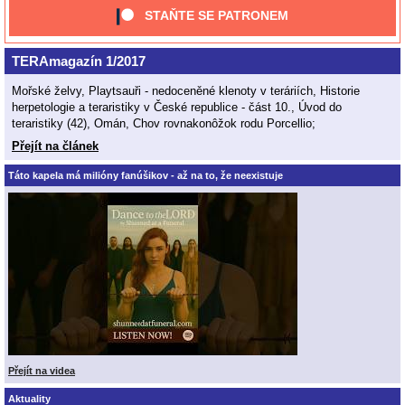
STAŇTE SE PATRONEM
TERAmagazín 1/2017
Mořské želvy, Playtsauři - nedoceněné klenoty v teráriích, Historie
herpetologie a teraristiky v České republice - část 10., Úvod do
teraristiky (42), Omán, Chov rovnakonôžok rodu Porcellio;
Přejít na článek
Táto kapela má milióny fanúšikov - až na to, že neexistuje
Přejít na videa
Aktuality