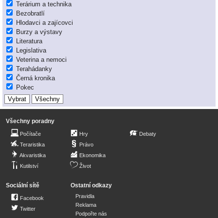
Terárium a technika
Bezobratlí
Hlodavci a zajícovci
Burzy a výstavy
Literatura
Legislativa
Veterina a nemoci
Terahádanky
Černá kronika
Pokec
Všechny poradny
Počítače
Hry
Debaty
Teraristika
Právo
Akvaristika
Ekonomika
Kutilství
Život
Sociální sítě
Ostatní odkazy
Pravidla
Facebook
Reklama
Twitter
Podpořte nás