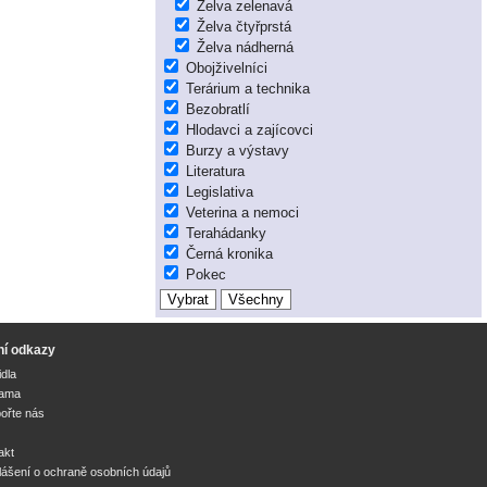
Želva zelenavá
Želva čtyřprstá
Želva nádherná
Obojživelníci
Terárium a technika
Bezobratlí
Hlodavci a zajícovci
Burzy a výstavy
Literatura
Legislativa
Veterina a nemoci
Terahádanky
Černá kronika
Pokec
ní odkazy
idla
lama
ořte nás
akt
lášení o ochraně osobních údajů