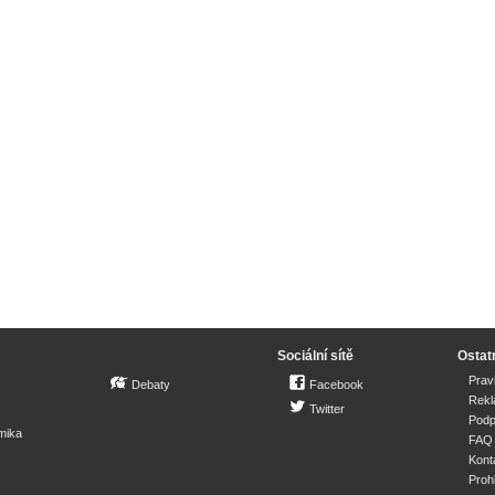
Sociální sítě
Ostat
Prav
Debaty
Facebook
Rek
Twitter
Podp
mika
FAQ
Kont
Proh