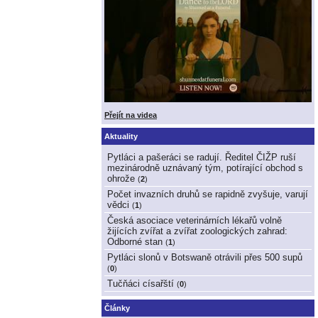
Přejít na videa
Aktuality
Pytláci a pašeráci se radují. Ředitel ČIŽP ruší
mezinárodně uznávaný tým, potírající obchod s
ohrože
(
2
)
Počet invazních druhů se rapidně zvyšuje, varují
vědci
(
1
)
Česká asociace veterinárních lékařů volně
žijících zvířat a zvířat zoologických zahrad:
Odborné stan
(
1
)
Pytláci slonů v Botswaně otrávili přes 500 supů
(
0
)
Tučňáci císařští
(
0
)
Články