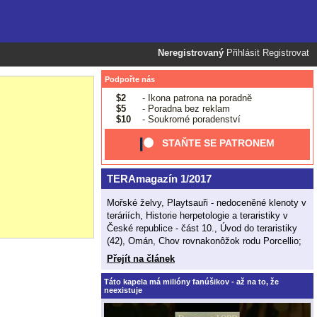
Neregistrovaný
Přihlásit
Registrovat
Podpořte nás
$2
- Ikona patrona na poradně
$5
- Poradna bez reklam
$10
- Soukromé poradenství
STAŇTE SE PATRONEM
TERAmagazín 1/2017
Mořské želvy, Playtsauři - nedoceněné klenoty v
teráriích, Historie herpetologie a teraristiky v
České republice - část 10., Úvod do teraristiky
(42), Omán, Chov rovnakonôžok rodu Porcellio;
Přejít na článek
Táto kapela má milióny fanúšikov - až na to, že
neexistuje