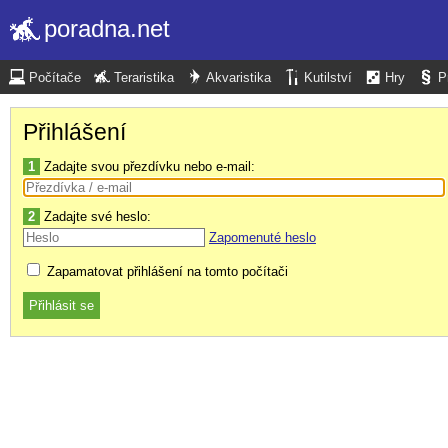
poradna.net
Počítače
Teraristika
Akvaristika
Kutilství
Hry
P
Přihlášení
1
Zadajte svou přezdívku nebo e-mail:
2
Zadajte své heslo:
Zapomenuté heslo
Zapamatovat přihlášení na tomto počítači