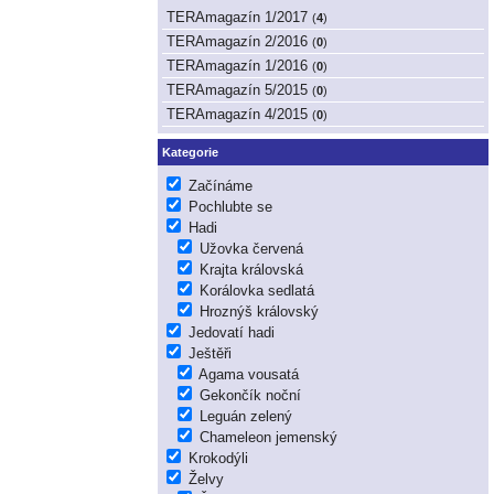
TERAmagazín 1/2017
(
4
)
TERAmagazín 2/2016
(
0
)
TERAmagazín 1/2016
(
0
)
TERAmagazín 5/2015
(
0
)
TERAmagazín 4/2015
(
0
)
Kategorie
Začínáme
Pochlubte se
Hadi
Užovka červená
Krajta královská
Korálovka sedlatá
Hroznýš královský
Jedovatí hadi
Ještěři
Agama vousatá
Gekončík noční
Leguán zelený
Chameleon jemenský
Krokodýli
Želvy