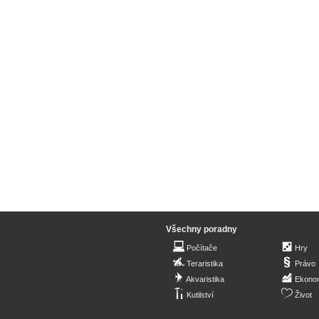
Všechny poradny
Počítače
Hry
Teraristika
Právo
Akvaristika
Ekono
Kutilství
Život