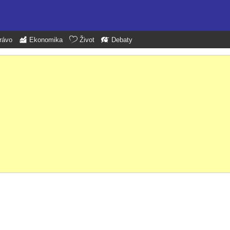
rávo
Ekonomika
Život
Debaty