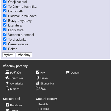
Obojživelníci
Terárium a technika
Bezobratlí
Hlodavci a zajícovci
Burzy a výstavy
Literatura
Legislativa
Veterina a nemoci
Terahádanky
Černá kronika
Pokec
Všechny poradny
Počítače
Hry
Debaty
Teraristika
Právo
Akvaristika
Ekonomika
Kutilství
Život
Sociální sítě
Ostatní odkazy
Pravidla
Facebook
Reklama
Twitter