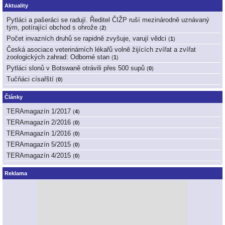
Aktuality
Pytláci a pašeráci se radují. Ředitel ČIŽP ruší mezinárodně uznávaný
tým, potírající obchod s ohrože
(
2
)
Počet invazních druhů se rapidně zvyšuje, varují vědci
(
1
)
Česká asociace veterinárních lékařů volně žijících zvířat a zvířat
zoologických zahrad: Odborné stan
(
1
)
Pytláci slonů v Botswaně otrávili přes 500 supů
(
0
)
Tučňáci císařští
(
0
)
Články
TERAmagazín 1/2017
(
4
)
TERAmagazín 2/2016
(
0
)
TERAmagazín 1/2016
(
0
)
TERAmagazín 5/2015
(
0
)
TERAmagazín 4/2015
(
0
)
Reklama