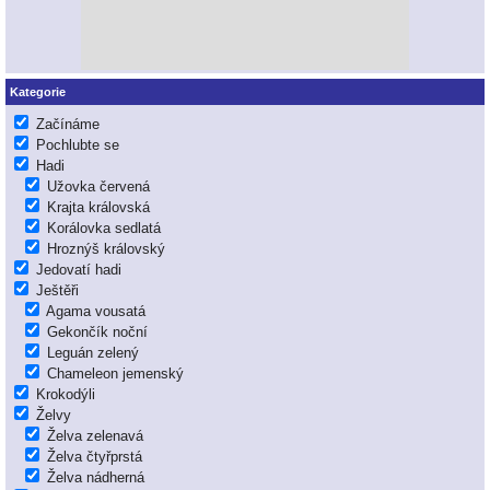
Kategorie
Začínáme
Pochlubte se
Hadi
Užovka červená
Krajta královská
Korálovka sedlatá
Hroznýš královský
Jedovatí hadi
Ještěři
Agama vousatá
Gekončík noční
Leguán zelený
Chameleon jemenský
Krokodýli
Želvy
Želva zelenavá
Želva čtyřprstá
Želva nádherná