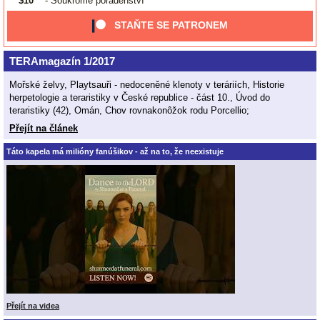
$10
- Soukromé poradenství
STAŇTE SE PATRONEM
TERAmagazín 1/2017
Mořské želvy, Playtsauři - nedoceněné klenoty v teráriích, Historie
herpetologie a teraristiky v České republice - část 10., Úvod do
teraristiky (42), Omán, Chov rovnakonôžok rodu Porcellio;
Přejít na článek
Táto kapela má milióny fanúšikov - až na to, že neexistuje
Přejít na videa