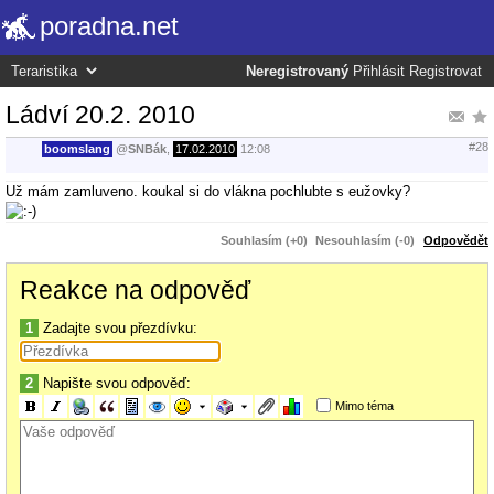
poradna.net
Neregistrovaný
Přihlásit
Registrovat
Ládví 20.2. 2010
#28
boomslang
@
SNBák
,
17.02.2010
12:08
Už mám zamluveno. koukal si do vlákna pochlubte s eužovky?
Souhlasím (+0)
Nesouhlasím (-0)
Odpovědět
Reakce na odpověď
1
Zadajte svou přezdívku:
2
Napište svou odpověď:
Mimo téma