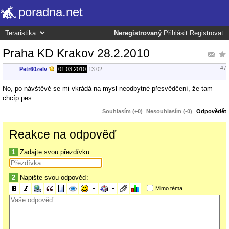
poradna.net
Neregistrovaný
Přihlásit
Registrovat
Praha KD Krakov 28.2.2010
#7
Petr60zelv
,
01.03.2010
13:02
No, po návštěvě se mi vkrádá na mysl neodbytné přesvědčení, že tam
chcíp pes...
Souhlasím (+0)
Nesouhlasím (-0)
Odpovědět
Reakce na odpověď
1
Zadajte svou přezdívku:
2
Napište svou odpověď:
Mimo téma