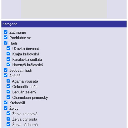
Kategorie
Začínáme
Pochlubte se
Hadi
Užovka červená
Krajta královská
Korálovka sedlatá
Hroznýš královský
Jedovatí hadi
Ještěři
Agama vousatá
Gekončík noční
Leguán zelený
Chameleon jemenský
Krokodýli
Želvy
Želva zelenavá
Želva čtyřprstá
Želva nádherná