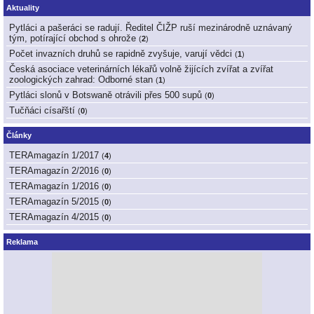
Aktuality
Pytláci a pašeráci se radují. Ředitel ČIŽP ruší mezinárodně uznávaný
tým, potírající obchod s ohrože
(
2
)
Počet invazních druhů se rapidně zvyšuje, varují vědci
(
1
)
Česká asociace veterinárních lékařů volně žijících zvířat a zvířat
zoologických zahrad: Odborné stan
(
1
)
Pytláci slonů v Botswaně otrávili přes 500 supů
(
0
)
Tučňáci císařští
(
0
)
Články
TERAmagazín 1/2017
(
4
)
TERAmagazín 2/2016
(
0
)
TERAmagazín 1/2016
(
0
)
TERAmagazín 5/2015
(
0
)
TERAmagazín 4/2015
(
0
)
Reklama