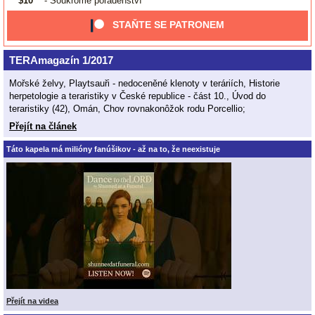
$10
- Soukromé poradenství
STAŇTE SE PATRONEM
TERAmagazín 1/2017
Mořské želvy, Playtsauři - nedoceněné klenoty v teráriích, Historie
herpetologie a teraristiky v České republice - část 10., Úvod do
teraristiky (42), Omán, Chov rovnakonôžok rodu Porcellio;
Přejít na článek
Táto kapela má milióny fanúšikov - až na to, že neexistuje
Přejít na videa