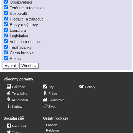
Obojživelníci
Terárium a technika
Bezobratlí
Hlodavci a zajícovci
Burzy a výstavy
Literatura
Legislativa
Veterina a nemoci
Terahádanky
Černá kronika
Pokec
Všechny poradny
Počítače
Hry
Debaty
Teraristika
Právo
Akvaristika
Ekonomika
Kutilství
Život
Sociální sítě
Ostatní odkazy
Pravidla
Facebook
Reklama
Twitter