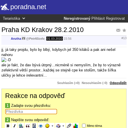
poradna.net
Neregistrovaný
Přihlásit
Registrovat
Praha KD Krakov 28.2.2010
#13
Arutha
@
Petr60zelv
,
01.03.2010
15:56
jj, já taky projdu, bylo by blbý, kdybych jel 350 kiláků a pak ani nešel
nahoru
ale je fakt, že dav bývá útrpný...nicméně si nemyslím, že by to výrazně
zefektivnil větší prostor...každej se stejně cpe ke stolům, takže šířka
uličky je lehce irelevantní...
Souhlasím (+0)
Nesouhlasím (-0)
Odpovědět
Reakce na odpověď
1
Zadajte svou přezdívku:
2
Napište svou odpověď:
Mimo téma