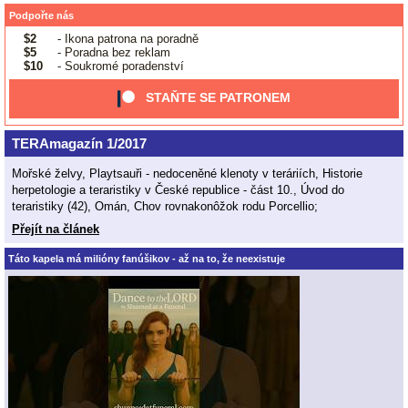
Podpořte nás
$2
- Ikona patrona na poradně
$5
- Poradna bez reklam
$10
- Soukromé poradenství
STAŇTE SE PATRONEM
TERAmagazín 1/2017
Mořské želvy, Playtsauři - nedoceněné klenoty v teráriích, Historie
herpetologie a teraristiky v České republice - část 10., Úvod do
teraristiky (42), Omán, Chov rovnakonôžok rodu Porcellio;
Přejít na článek
Táto kapela má milióny fanúšikov - až na to, že neexistuje