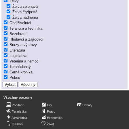
Želvy
Želva zelenavá
Želva čtyřprstá
Želva nádherná
Obojživelníci
Terárium a technika
Bezobratlí
Hlodavci a zajícovci
Burzy a výstavy
Literatura
Legislativa
Veterina a nemoci
Terahádanky
Černá kronika
Pokec
Všechny poradny
Počítače
Hry
Debaty
Teraristika
Právo
Akvaristika
Ekonomika
Kutilství
Život