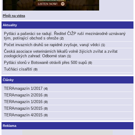
Přejít na videa
Aktuality
Pytláci a pašeráci se radují. Ředitel ČIŽP ruší mezinárodně uznávaný
tým, potírající obchod s ohrože
(
2
)
Počet invazních druhů se rapidně zvyšuje, varují vědci
(
1
)
Česká asociace veterinárních lékařů volně žijících zvířat a zvířat
zoologických zahrad: Odborné stan
(
1
)
Pytláci slonů v Botswaně otrávili přes 500 supů
(
0
)
Tučňáci císařští
(
0
)
Články
TERAmagazín 1/2017
(
4
)
TERAmagazín 2/2016
(
0
)
TERAmagazín 1/2016
(
0
)
TERAmagazín 5/2015
(
0
)
TERAmagazín 4/2015
(
0
)
Reklama