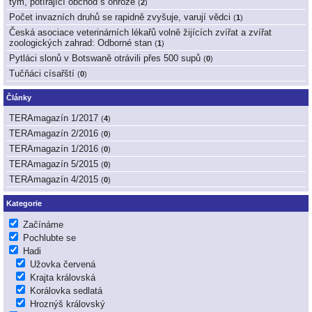
tým, potírající obchod s ohrože
(
2
)
Počet invazních druhů se rapidně zvyšuje, varují vědci
(
1
)
Česká asociace veterinárních lékařů volně žijících zvířat a zvířat
zoologických zahrad: Odborné stan
(
1
)
Pytláci slonů v Botswaně otrávili přes 500 supů
(
0
)
Tučňáci císařští
(
0
)
Články
TERAmagazín 1/2017
(
4
)
TERAmagazín 2/2016
(
0
)
TERAmagazín 1/2016
(
0
)
TERAmagazín 5/2015
(
0
)
TERAmagazín 4/2015
(
0
)
Kategorie
Začínáme
Pochlubte se
Hadi
Užovka červená
Krajta královská
Korálovka sedlatá
Hroznýš královský