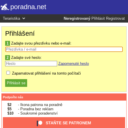
poradna.net
Neregistrovaný
Přihlásit
Registrovat
Přihlášení
1
Zadajte svou přezdívku nebo e-mail:
2
Zadajte své heslo:
Zapomenuté heslo
Zapamatovat přihlášení na tomto počítači
Podpořte nás
$2
- Ikona patrona na poradně
$5
- Poradna bez reklam
$10
- Soukromé poradenství
STAŇTE SE PATRONEM