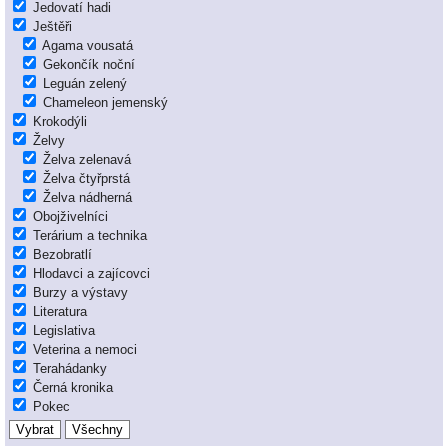
Jedovatí hadi
Ještěři
Agama vousatá
Gekončík noční
Leguán zelený
Chameleon jemenský
Krokodýli
Želvy
Želva zelenavá
Želva čtyřprstá
Želva nádherná
Obojživelníci
Terárium a technika
Bezobratlí
Hlodavci a zajícovci
Burzy a výstavy
Literatura
Legislativa
Veterina a nemoci
Terahádanky
Černá kronika
Pokec