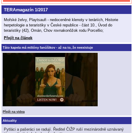
TERAmagazín 1/2017
Mořské želvy, Playtsauři - nedoceněné klenoty v teráriích, Historie
herpetologie a teraristiky v České republice - část 10., Úvod do
teraristiky (42), Omán, Chov rovnakonôžok rodu Porcellio;
Přejít na článek
Táto kapela má milióny fanúšikov - až na to, že neexistuje
Přejít na videa
Aktuality
Pytláci a pašeráci se radují. Ředitel ČIŽP ruší mezinárodně uznávaný