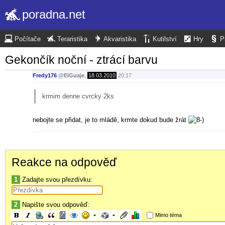
poradna.net
Počítače
Teraristika
Akvaristika
Kutilství
Hry
P
Gekončík noční - ztrácí barvu
Fredy176
@
ElGuaje
,
18.03.2010
20:17
krmim denne cvrcky 2ks
nebojte se přidat, je to mládě, krmte dokud bude žrát
Reakce na odpověď
1
Zadajte svou přezdívku:
2
Napište svou odpověď:
Mimo téma