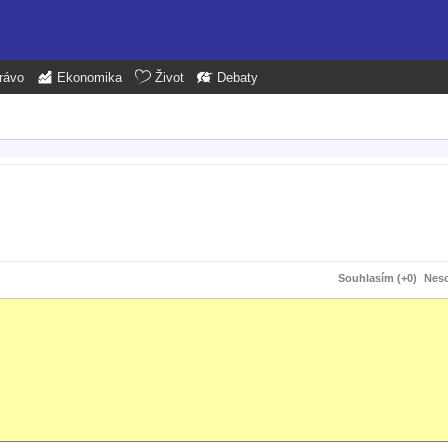
rávo
Ekonomika
Život
Debaty
Souhlasím (+0)
Neso