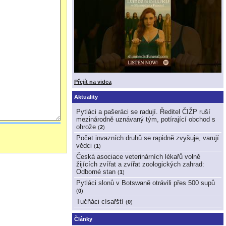
Přejít na videa
Aktuality
Pytláci a pašeráci se radují. Ředitel ČIŽP ruší
mezinárodně uznávaný tým, potírající obchod s
ohrože
(
2
)
Počet invazních druhů se rapidně zvyšuje, varují
vědci
(
1
)
Česká asociace veterinárních lékařů volně
žijících zvířat a zvířat zoologických zahrad:
Odborné stan
(
1
)
Pytláci slonů v Botswaně otrávili přes 500 supů
(
0
)
Tučňáci císařští
(
0
)
Články