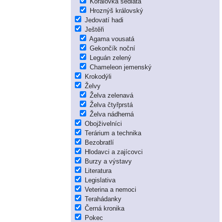
Korálovka sedlatá
Hroznýš královský
Jedovatí hadi
Ještěři
Agama vousatá
Gekončík noční
Leguán zelený
Chameleon jemenský
Krokodýli
Želvy
Želva zelenavá
Želva čtyřprstá
Želva nádherná
Obojživelníci
Terárium a technika
Bezobratlí
Hlodavci a zajícovci
Burzy a výstavy
Literatura
Legislativa
Veterina a nemoci
Terahádanky
Černá kronika
Pokec