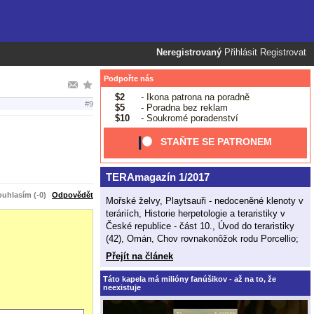
Neregistrovaný
Přihlásit
Registrovat
Podpořte nás
$2
- Ikona patrona na poradně
#9
$5
- Poradna bez reklam
$10
- Soukromé poradenství
STAŇTE SE PATRONEM
TERAmagazín 1/2017
uhlasím (-0)
Odpovědět
Mořské želvy, Playtsauři - nedoceněné klenoty v
teráriích, Historie herpetologie a teraristiky v
České republice - část 10., Úvod do teraristiky
(42), Omán, Chov rovnakonôžok rodu Porcellio;
Přejít na článek
Táto kapela má milióny fanúšikov - až na to, že
neexistuje