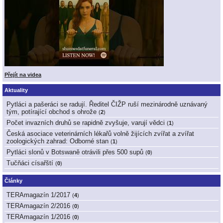
Přejít na videa
Aktuality
Pytláci a pašeráci se radují. Ředitel ČIŽP ruší mezinárodně uznávaný
tým, potírající obchod s ohrože
(
2
)
Počet invazních druhů se rapidně zvyšuje, varují vědci
(
1
)
Česká asociace veterinárních lékařů volně žijících zvířat a zvířat
zoologických zahrad: Odborné stan
(
1
)
Pytláci slonů v Botswaně otrávili přes 500 supů
(
0
)
Tučňáci císařští
(
0
)
Články
TERAmagazín 1/2017
(
4
)
TERAmagazín 2/2016
(
0
)
TERAmagazín 1/2016
(
0
)