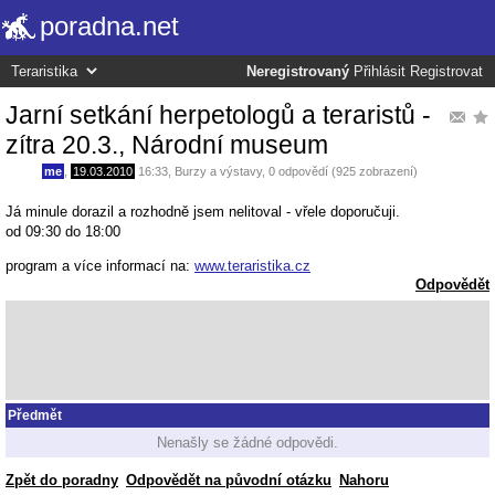
poradna.net
Neregistrovaný
Přihlásit
Registrovat
Jarní setkání herpetologů a teraristů -
zítra 20.3., Národní museum
me
,
19.03.2010
16:33
,
Burzy a výstavy
, 0 odpovědí (925 zobrazení)
Já minule dorazil a rozhodně jsem nelitoval - vřele doporučuji.
od 09:30 do 18:00
program a více informací na:
www.teraristika.cz
Odpovědět
Předmět
Nenašly se žádné odpovědi.
Zpět do poradny
Odpovědět na původní otázku
Nahoru