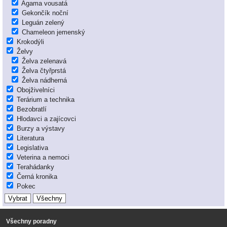
Agama vousatá
Gekončík noční
Leguán zelený
Chameleon jemenský
Krokodýli
Želvy
Želva zelenavá
Želva čtyřprstá
Želva nádherná
Obojživelníci
Terárium a technika
Bezobratlí
Hlodavci a zajícovci
Burzy a výstavy
Literatura
Legislativa
Veterina a nemoci
Terahádanky
Černá kronika
Pokec
Všechny poradny