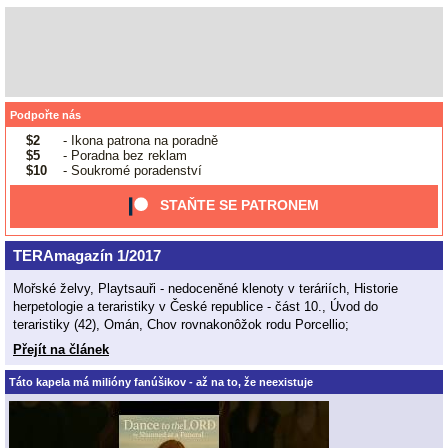
Podpořte nás
$2
- Ikona patrona na poradně
$5
- Poradna bez reklam
$10
- Soukromé poradenství
STAŇTE SE PATRONEM
TERAmagazín 1/2017
Mořské želvy, Playtsauři - nedoceněné klenoty v teráriích, Historie
herpetologie a teraristiky v České republice - část 10., Úvod do
teraristiky (42), Omán, Chov rovnakonôžok rodu Porcellio;
Přejít na článek
Táto kapela má milióny fanúšikov - až na to, že neexistuje