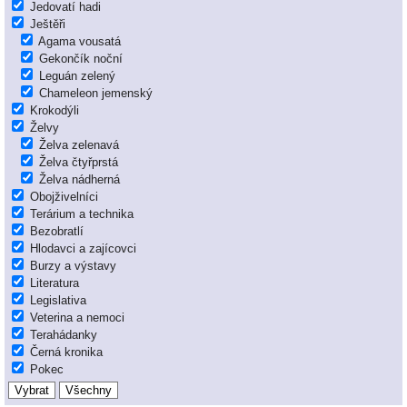
Jedovatí hadi
Ještěři
Agama vousatá
Gekončík noční
Leguán zelený
Chameleon jemenský
Krokodýli
Želvy
Želva zelenavá
Želva čtyřprstá
Želva nádherná
Obojživelníci
Terárium a technika
Bezobratlí
Hlodavci a zajícovci
Burzy a výstavy
Literatura
Legislativa
Veterina a nemoci
Terahádanky
Černá kronika
Pokec