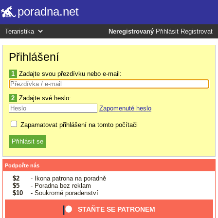
poradna.net
Neregistrovaný
Přihlásit
Registrovat
Přihlášení
1
Zadajte svou přezdívku nebo e-mail:
2
Zadajte své heslo:
Zapomenuté heslo
Zapamatovat přihlášení na tomto počítači
Podpořte nás
$2
- Ikona patrona na poradně
$5
- Poradna bez reklam
$10
- Soukromé poradenství
STAŇTE SE PATRONEM