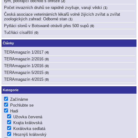
tým, potírající obchod s ohrože
(
2
)
Počet invazních druhů se rapidně zvyšuje, varují vědci
(
1
)
Česká asociace veterinárních lékařů volně žijících zvířat a zvířat
zoologických zahrad: Odborné stan
(
1
)
Pytláci slonů v Botswaně otrávili přes 500 supů
(
0
)
Tučňáci císařští
(
0
)
Články
TERAmagazín 1/2017
(
4
)
TERAmagazín 2/2016
(
0
)
TERAmagazín 1/2016
(
0
)
TERAmagazín 5/2015
(
0
)
TERAmagazín 4/2015
(
0
)
Kategorie
Začínáme
Pochlubte se
Hadi
Užovka červená
Krajta královská
Korálovka sedlatá
Hroznýš královský