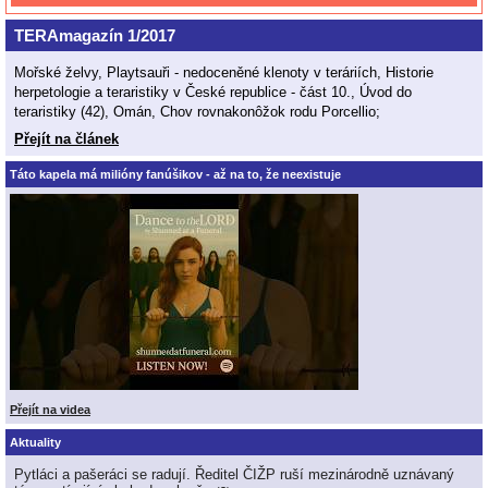
TERAmagazín 1/2017
Mořské želvy, Playtsauři - nedoceněné klenoty v teráriích, Historie
herpetologie a teraristiky v České republice - část 10., Úvod do
teraristiky (42), Omán, Chov rovnakonôžok rodu Porcellio;
Přejít na článek
Táto kapela má milióny fanúšikov - až na to, že neexistuje
Přejít na videa
Aktuality
Pytláci a pašeráci se radují. Ředitel ČIŽP ruší mezinárodně uznávaný