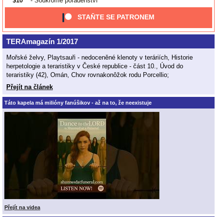
$10
- Soukromé poradenství
STAŇTE SE PATRONEM
TERAmagazín 1/2017
Mořské želvy, Playtsauři - nedoceněné klenoty v teráriích, Historie
herpetologie a teraristiky v České republice - část 10., Úvod do
teraristiky (42), Omán, Chov rovnakonôžok rodu Porcellio;
Přejít na článek
Táto kapela má milióny fanúšikov - až na to, že neexistuje
Přejít na videa