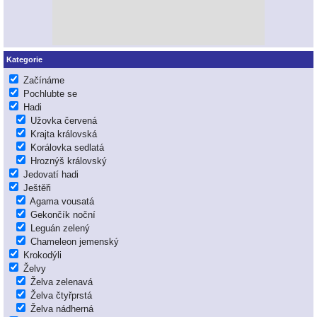
Kategorie
Začínáme
Pochlubte se
Hadi
Užovka červená
Krajta královská
Korálovka sedlatá
Hroznýš královský
Jedovatí hadi
Ještěři
Agama vousatá
Gekončík noční
Leguán zelený
Chameleon jemenský
Krokodýli
Želvy
Želva zelenavá
Želva čtyřprstá
Želva nádherná