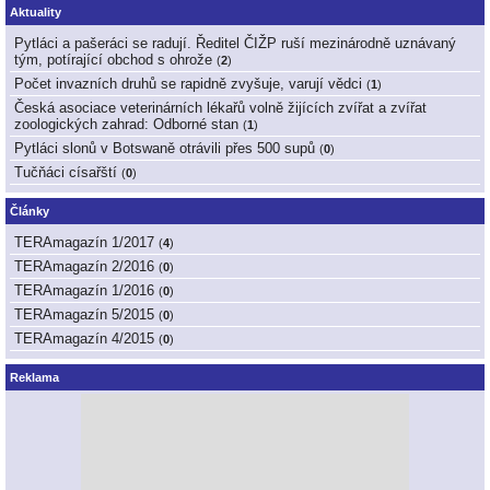
Aktuality
Pytláci a pašeráci se radují. Ředitel ČIŽP ruší mezinárodně uznávaný
tým, potírající obchod s ohrože
(
2
)
Počet invazních druhů se rapidně zvyšuje, varují vědci
(
1
)
Česká asociace veterinárních lékařů volně žijících zvířat a zvířat
zoologických zahrad: Odborné stan
(
1
)
Pytláci slonů v Botswaně otrávili přes 500 supů
(
0
)
Tučňáci císařští
(
0
)
Články
TERAmagazín 1/2017
(
4
)
TERAmagazín 2/2016
(
0
)
TERAmagazín 1/2016
(
0
)
TERAmagazín 5/2015
(
0
)
TERAmagazín 4/2015
(
0
)
Reklama