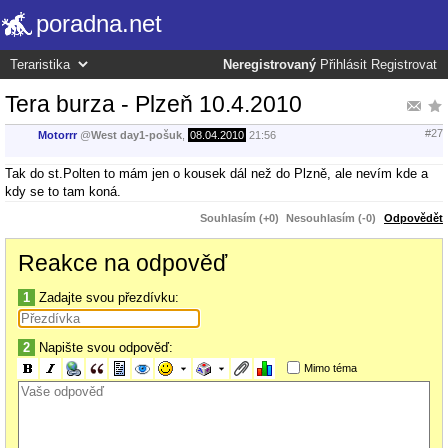
poradna.net
Neregistrovaný
Přihlásit
Registrovat
Tera burza - Plzeň 10.4.2010
#27
Motorrr
@
West day1-pošuk
,
08.04.2010
21:56
Tak do st.Polten to mám jen o kousek dál než do Plzně, ale nevím kde a
kdy se to tam koná.
Souhlasím (+0)
Nesouhlasím (-0)
Odpovědět
Reakce na odpověď
1
Zadajte svou přezdívku:
2
Napište svou odpověď:
Mimo téma