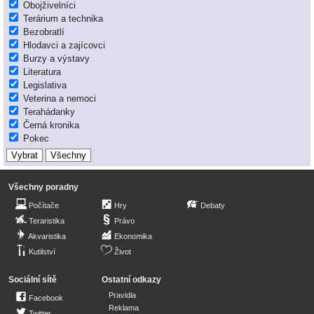
Obojživelníci
Terárium a technika
Bezobratlí
Hlodavci a zajícovci
Burzy a výstavy
Literatura
Legislativa
Veterina a nemoci
Terahádanky
Černá kronika
Pokec
Všechny poradny
Počítače
Hry
Debaty
Teraristika
Právo
Akvaristika
Ekonomika
Kutilství
Život
Sociální sítě
Ostatní odkazy
Pravidla
Facebook
Reklama
Twitter