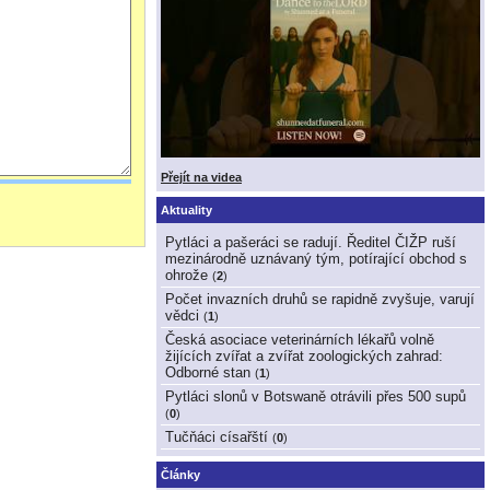
Přejít na videa
Aktuality
Pytláci a pašeráci se radují. Ředitel ČIŽP ruší
mezinárodně uznávaný tým, potírající obchod s
ohrože
(
2
)
Počet invazních druhů se rapidně zvyšuje, varují
vědci
(
1
)
Česká asociace veterinárních lékařů volně
žijících zvířat a zvířat zoologických zahrad:
Odborné stan
(
1
)
Pytláci slonů v Botswaně otrávili přes 500 supů
(
0
)
Tučňáci císařští
(
0
)
Články