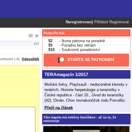
Neregistrovaný
Přihlásit
Registrovat
Podpořte nás
$2
- Ikona patrona na poradně
#43
$5
- Poradna bez reklam
$10
- Soukromé poradenství
uhlasím (-0)
Odpovědět
STAŇTE SE PATRONEM
TERAmagazín 1/2017
Mořské želvy, Playtsauři - nedoceněné klenoty v
teráriích, Historie herpetologie a teraristiky v
České republice - část 10., Úvod do teraristiky
(42), Omán, Chov rovnakonôžok rodu Porcellio;
Přejít na článek
Táto kapela má milióny fanúšikov - až na to, že
neexistuje