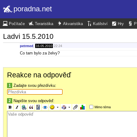
poradna.net
Počítače
Teraristika
Akvaristika
Kutilství
Hry
P
Ladvi 15.5.2010
petrmed
,
16.05.2010
22:24
Co tam bylo za želvy?
Reakce na odpověď
1
Zadajte svou přezdívku:
2
Napište svou odpověď:
Mimo téma