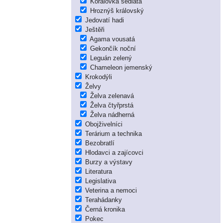
Korálovka sedlatá
Hroznýš královský
Jedovatí hadi
Ještěři
Agama vousatá
Gekončík noční
Leguán zelený
Chameleon jemenský
Krokodýli
Želvy
Želva zelenavá
Želva čtyřprstá
Želva nádherná
Obojživelníci
Terárium a technika
Bezobratlí
Hlodavci a zajícovci
Burzy a výstavy
Literatura
Legislativa
Veterina a nemoci
Terahádanky
Černá kronika
Pokec