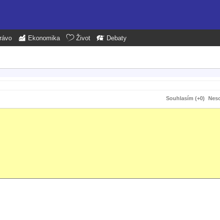
rávo
Ekonomika
Život
Debaty
Souhlasím (+0)
Neso