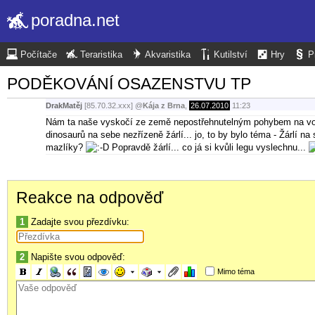
poradna.net
Počítače
Teraristika
Akvaristika
Kutilství
Hry
P
PODĚKOVÁNÍ OSAZENSTVU TP
DrakMatěj
[85.70.32.xxx]
@
Kája z Brna
,
26.07.2010
11:23
Nám ta naše vyskočí ze země nepostřehnutelným pohybem na voli
dinosaurů na sebe nezřízeně žárlí... jo, to by bylo téma - Žárlí
mazlíky?
Popravdě žárlí... co já si kvůli legu vyslechnu...
Reakce na odpověď
1
Zadajte svou přezdívku:
2
Napište svou odpověď:
Mimo téma