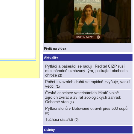
Přejít na videa
Aktuality
Pytláci a pašeráci se radují. Ředitel ČIŽP ruší
mezinárodně uznávaný tým, potírající obchod s
ohrože
(
2
)
Počet invazních druhů se rapidně zvyšuje, varují
vědci
(
1
)
Česká asociace veterinárních lékařů volně
žijících zvířat a zvířat zoologických zahrad:
Odborné stan
(
1
)
Pytláci slonů v Botswaně otrávili přes 500 supů
(
0
)
Tučňáci císařští
(
0
)
Články