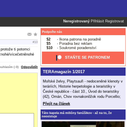
Neregistrovaný
Přihlásit
Registrovat
Podpořte nás
$2
- Ikona patrona na poradně
#10
$5
- Poradna bez reklam
$10
- Soukromé poradenství
protože ti potomci
beznohé/vícečetněnohé
STAŇTE SE PATRONEM
uhlasím (-0)
Odpovědět
TERAmagazín 1/2017
Mořské želvy, Playtsauři - nedoceněné klenoty v
teráriích, Historie herpetologie a teraristiky v
České republice - část 10., Úvod do teraristiky
(42), Omán, Chov rovnakonôžok rodu Porcellio;
Přejít na článek
Táto kapela má milióny fanúšikov - až na to, že
neexistuje