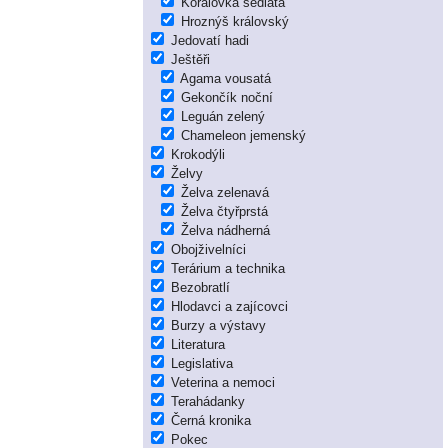
Korálovka sedlatá
Hroznýš královský
Jedovatí hadi
Ještěři
Agama vousatá
Gekončík noční
Leguán zelený
Chameleon jemenský
Krokodýli
Želvy
Želva zelenavá
Želva čtyřprstá
Želva nádherná
Obojživelníci
Terárium a technika
Bezobratlí
Hlodavci a zajícovci
Burzy a výstavy
Literatura
Legislativa
Veterina a nemoci
Terahádanky
Černá kronika
Pokec