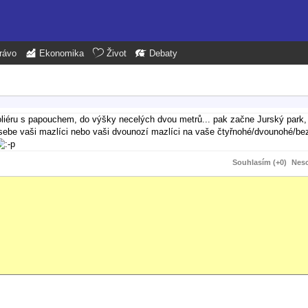
rávo
Ekonomika
Život
Debaty
éru s papouchem, do výšky necelých dvou metrů... pak začne Jurský park, 
 na sebe vaši mazlíci nebo vaši dvounozí mazlíci na vaše čtyřnohé/dvounohé/
Souhlasím (+0)
Neso