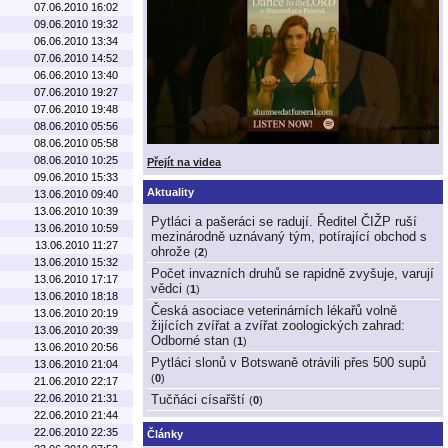
07.06.2010 16:02
09.06.2010 19:32
06.06.2010 13:34
07.06.2010 14:52
06.06.2010 13:40
07.06.2010 19:27
07.06.2010 19:48
08.06.2010 05:56
08.06.2010 05:58
08.06.2010 10:25
Přejít na videa
09.06.2010 15:33
Aktuality
13.06.2010 09:40
13.06.2010 10:39
Pytláci a pašeráci se radují. Ředitel ČIŽP ruší
13.06.2010 10:59
mezinárodně uznávaný tým, potírající obchod s
13.06.2010 11:27
ohrože
(
2
)
13.06.2010 15:32
Počet invazních druhů se rapidně zvyšuje, varují
13.06.2010 17:17
vědci
(
1
)
13.06.2010 18:18
Česká asociace veterinárních lékařů volně
13.06.2010 20:19
žijících zvířat a zvířat zoologických zahrad:
13.06.2010 20:39
Odborné stan
(
1
)
13.06.2010 20:56
Pytláci slonů v Botswaně otrávili přes 500 supů
13.06.2010 21:04
(
0
)
21.06.2010 22:17
22.06.2010 21:31
Tučňáci císařští
(
0
)
22.06.2010 21:44
22.06.2010 22:35
Články