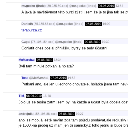
mr.gecko (jinde)
[89.235.50.xxx]
@
mr.gecko (jinde)
,
06.06.2010
13:34
A jaká je návštěvnost této burzi zjistil jsem že je to jiná tak se 
Danielh
[85.135.87.xxx]
@
mr.gecko (jinde)
,
07.06.2010
16:02
teraburza.cz
Gagal
[78.108.154.xxx]
@
mr.gecko (jinde)
,
09.06.2010
19:32
Goniatit dnes poslal přihlášku byrzy se tedy účastní.
McMarshal
,
06.06.2010
13:34
Byli tam minule potkani a holata?
Tess
@
McMarshal
,
07.06.2010
14:52
Potkani ano, ale jen u jednoho chovatele, holátka jsem tam nevid
TIM
,
06.06.2010
13:40
Jojo uz se tesim zatm jsem byl na kazde a ucast byla docela do
andrejnik
[158.196.88.xxx],
07.06.2010
19:27
ahoj ssimco,já ještě nevím zda tam pojedu prodávat,ale regius
je 1500,-na prodej už mám jen tři samičky,z toho jednu si bude b