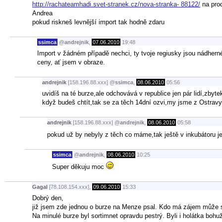
http://rachateamhadi.svet-stranek.cz/nova-stranka- 88122/
na prod
Andrea
pokud riskneš levnější import tak hodně zdaru
ssimca
@
andrejnik
,
07.06.2010
19:48
Import v žádném případě nechci, ty tvoje regiusky jsou nádhern
ceny, ať jsem v obraze.
andrejnik
[158.196.88.xxx]
@
ssimca
,
08.06.2010
05:56
uvidíš na té burze,ale odchovává v republice jen pár lidí,zbyt
když budeš chtít,tak se za těch 14dní ozvi,my jsme z Ostravy
andrejnik
[158.196.88.xxx]
@
andrejnik
,
08.06.2010
05:58
pokud už by nebyly z těch co máme,tak ještě v inkubátoru j
ssimca
@
andrejnik
,
08.06.2010
10:25
Super děkuju moc
Gagal
[78.108.154.xxx],
09.06.2010
15:33
Dobrý den,
již jsem zde jednou o burze na Menze psal. Kdo má zájem může
Na minulé burze byl sortimnet opravdu pestrý. Byli i holátka boh