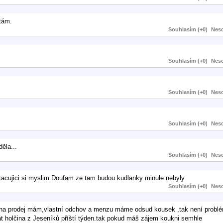
ptám.
Souhlasím (+0)
Neso
Souhlasím (+0)
Neso
Souhlasím (+0)
Neso
Souhlasím (+0)
Neso
ěla...
Souhlasím (+0)
Neso
stacujici si myslim.Doufam ze tam budou kudlanky minule nebyly
Souhlasím (+0)
Neso
ky na prodej mám,vlastní odchov a menzu máme odsud kousek ,tak není probl
rát holčina z Jeseníků příští týden.tak pokud máš zájem koukni semhle