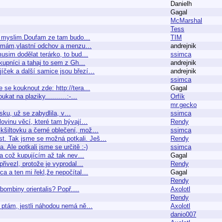
Danielh
Gagal
McMarshal
Tess
 si myslim.Doufam ze tam budo…
TIM
ej mám,vlastní odchov a menzu…
andrejnik
musim dodělat terárko, to bud…
ssimca
řekupníci a tahaj to sem z Gh…
andrejnik
jíček a další samice jsou březí…
andrejnik
ssimca
 se kouknout zde: http://tera…
Gagal
at na plaziky...........:-…
Orfík
mr.gecko
iusku, už se zabydlila, v…
ssimca
olovinu věcí, které tam bývají…
Rendy
u kšiltovku a černé oblečení, mož…
ssimca
ost. Tak jsme se možná potkali. Ješ…
Rendy
 Ale potkali jsme se určitě :-)
ssimca
éra což kupujícím až tak nev…
Gagal
přivezl, protože je vyprodal…
Rendy
ca a ten mi řekl,že nepočítal…
Gagal
Rendy
l bombiny orientalis? Popř.…
Axolotl
Rendy
se ptám, jestli náhodou nemá ně…
Axolotl
danio007