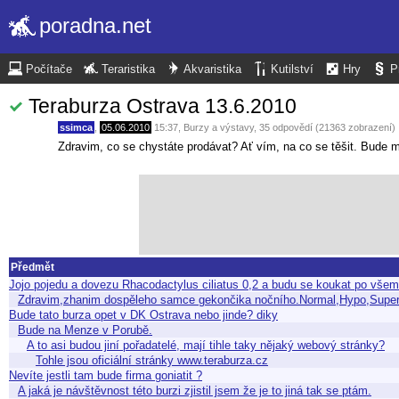
poradna.net
Počítače
Teraristika
Akvaristika
Kutilství
Hry
P
Teraburza Ostrava 13.6.2010
ssimca
,
05.06.2010
15:37
,
Burzy a výstavy
, 35 odpovědí (21363 zobrazení)
Zdravim, co se chystáte prodávat? Ať vím, na co se těšit. Bude 
Předmět
Jojo pojedu a dovezu Rhacodactylus ciliatus 0,2 a budu se koukat po v
Zdravim,zhanim dospěleho samce gekončika nočního.Normal,Hypo,Super
Bude tato burza opet v DK Ostrava nebo jinde? diky
Bude na Menze v Porubě.
A to asi budou jiní pořadatelé, mají tihle taky nějaký webový stránky?
Tohle jsou oficiální stránky www.teraburza.cz
Nevíte jestli tam bude firma goniatit ?
A jaká je návštěvnost této burzi zjistil jsem že je to jiná tak se ptám.