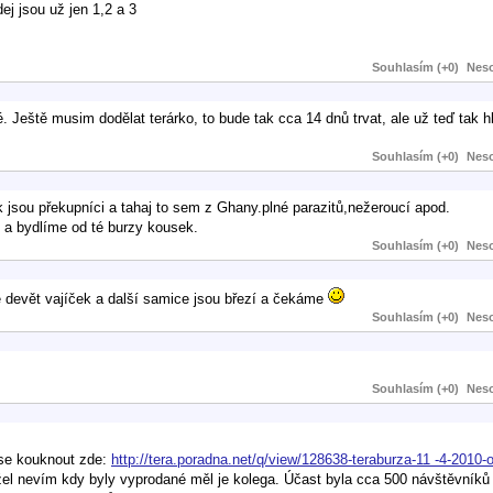
ej jsou už jen 1,2 a 3
Souhlasím (+0)
Neso
é. Ještě musim dodělat terárko, to bude tak cca 14 dnů trvat, ale už teď tak
Souhlasím (+0)
Neso
ek jsou překupníci a tahaj to sem z Ghany.plné parazitů,nežeroucí apod.
 a bydlíme od té burzy kousek.
Souhlasím (+0)
Neso
e devět vajíček a další samice jsou březí a čekáme
Souhlasím (+0)
Neso
Souhlasím (+0)
Neso
 se kouknout zde:
http://tera.poradna.net/q/view/128638-teraburza-11 -4-2010-
užel nevím kdy byly vyprodané měl je kolega. Účast byla cca 500 návštěvníků