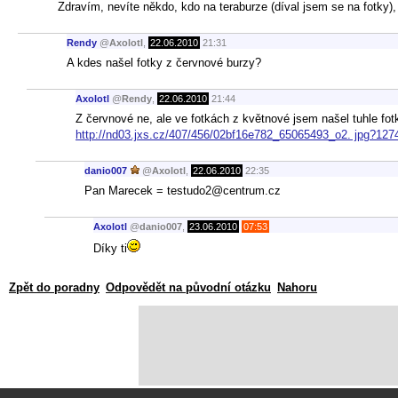
Zdravím, nevíte někdo, kdo na teraburze (díval jsem se na fotky),
Rendy
@
Axolotl
,
22.06.2010
21:31
A kdes našel fotky z červnové burzy?
Axolotl
@
Rendy
,
22.06.2010
21:44
Z červnové ne, ale ve fotkách z květnové jsem našel tuhle fot
http://nd03.jxs.cz/407/456/02bf16e782_65065493_o2. jpg?12
danio007
@
Axolotl
,
22.06.2010
22:35
Pan Marecek = testudo2@centrum.cz
Axolotl
@
danio007
,
23.06.2010
07:53
Díky ti
Zpět do poradny
Odpovědět na původní otázku
Nahoru