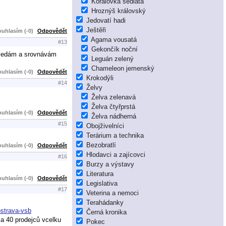
Korálovka sedlatá
Hroznýš královský
Jedovatí hadi
Ještěři
uhlasím (-0)
Odpovědět
Agama vousatá
#13
Gekončík noční
 hledám a srovnávám
Leguán zelený
Chameleon jemenský
uhlasím (-0)
Odpovědět
Krokodýli
#14
Želvy
Želva zelenavá
Želva čtyřprstá
uhlasím (-0)
Odpovědět
Želva nádherná
#15
Obojživelníci
Terárium a technika
Bezobratlí
uhlasím (-0)
Odpovědět
Hlodavci a zajícovci
#16
Burzy a výstavy
Literatura
uhlasím (-0)
Odpovědět
Legislativa
#17
Veterina a nemoci
Terahádanky
ostrava-vsb
Černá kronika
 a 40 prodejců vcelku
Pokec