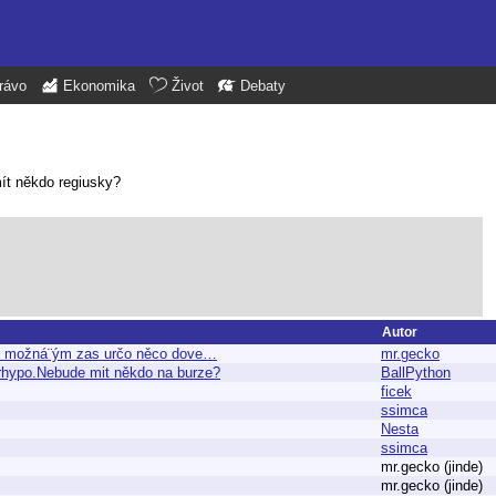
rávo
Ekonomika
Život
Debaty
mít někdo regiusky?
Autor
šem možná¨ým zas určo něco dove…
mr.gecko
hypo.Nebude mit někdo na burze?
BallPython
ficek
ssimca
Nesta
ssimca
mr.gecko (jinde)
mr.gecko (jinde)