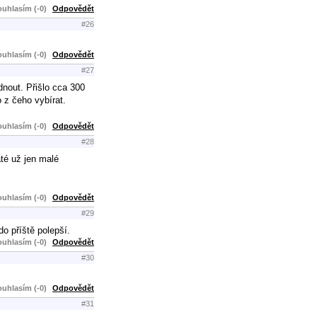
uhlasím (-0)
Odpovědět
#26
uhlasím (-0)
Odpovědět
#27
dnout. Přišlo cca 300
 z čeho vybírat.
uhlasím (-0)
Odpovědět
#28
áté už jen malé
uhlasím (-0)
Odpovědět
#29
o příště polepší.
uhlasím (-0)
Odpovědět
#30
uhlasím (-0)
Odpovědět
#31