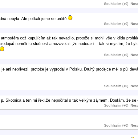
Souhlasím (+0)
Neso
ná nebyla. Ale potkali jsme se určitě
Souhlasím (+0)
Neso
 atmosféra což kupujícím až tak nevadilo, protože si mohli vše v klidu prohlé
odejců neměli tu slušnost a nezavolali ,že nedorazí. I tak si myslím, že bylo
Souhlasím (+0)
Neso
je ani nepřivezl, protože je vyprodal v Polsku. Druhý prodejce měl o půl dev
Souhlasím (+0)
Neso
p. Skotnica a ten mi řekl,že nepočítal s tak velkým zájmem. Doufám, že se d
Souhlasím (+0)
Neso
Souhlasím (+0)
Neso