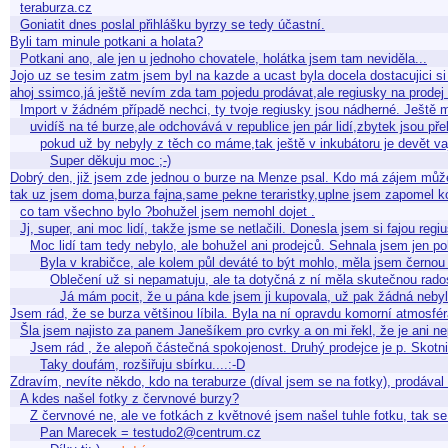
teraburza.cz
Goniatit dnes poslal přihlášku byrzy se tedy účastní.
Byli tam minule potkani a holata?
Potkani ano, ale jen u jednoho chovatele, holátka jsem tam neviděla...
Jojo uz se tesim zatm jsem byl na kazde a ucast byla docela dostacujici
ahoj ssimco,já ještě nevím zda tam pojedu prodávat,ale regiusky na prod
Import v žádném případě nechci, ty tvoje regiusky jsou nádherné. Ještě 
uvidíš na té burze,ale odchovává v republice jen pár lidí,zbytek jsou p
pokud už by nebyly z těch co máme,tak ještě v inkubátoru je devět va
Super děkuju moc ;-)
Dobrý den, již jsem zde jednou o burze na Menze psal. Kdo má zájem může
tak uz jsem doma,burza fajna,same pekne teraristky,uplne jsem zapomel kouk
co tam všechno bylo ?bohužel jsem nemohl dojet .
Jj, super, ani moc lidí, takže jsme se netlačili. Donesla jsem si fajou reg
Moc lidí tam tedy nebylo, ale bohužel ani prodejců. Sehnala jsem jen p
Byla v krabičce, ale kolem půl deváté to být mohlo, měla jsem černo
Oblečení už si nepamatuju, ale ta dotyčná z ní měla skutečnou rad
Já mám pocit, že u pána kde jsem ji kupovala, už pak žádná nebyla.
Jsem rád, že se burza většinou líbila. Byla na ní opravdu komorní atmosf
Šla jsem najisto za panem Janešíkem pro cvrky a on mi řekl, že je ani ne
Jsem rád , že alepoň částečná spokojenost. Druhý prodejce je p. Skotni
Taky doufám, rozšiřuju sbírku....:-D
Zdravím, nevíte někdo, kdo na teraburze (díval jsem se na fotky), prodáva
A kdes našel fotky z červnové burzy?
Z červnové ne, ale ve fotkách z květnové jsem našel tuhle fotku, tak 
Pan Marecek = testudo2@centrum.cz