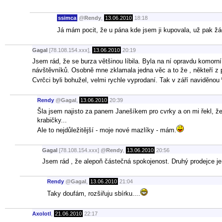
ssimca
@
Rendy
,
13.06.2010
18:18
Já mám pocit, že u pána kde jsem ji kupovala, už pak žád
Gagal
[78.108.154.xxx],
13.06.2010
20:19
Jsem rád, že se burza většinou líbila. Byla na ní opravdu komorní
návštěvníků. Osobně mne zklamala jedna věc a to že , někteří z pr
Cvrčci byli bohužel, velmi rychle vyprodaní. Tak v září naviděnou
Rendy
@
Gagal
,
13.06.2010
20:39
Šla jsem najisto za panem Janešíkem pro cvrky a on mi řekl, že 
krabičky...
Ale to nejdůležitější - moje nové mazlíky - mám.
Gagal
[78.108.154.xxx]
@
Rendy
,
13.06.2010
20:56
Jsem rád , že alepoň částečná spokojenost. Druhý prodejce je 
Rendy
@
Gagal
,
13.06.2010
21:04
Taky doufám, rozšiřuju sbírku....
Axolotl
,
21.06.2010
22:17