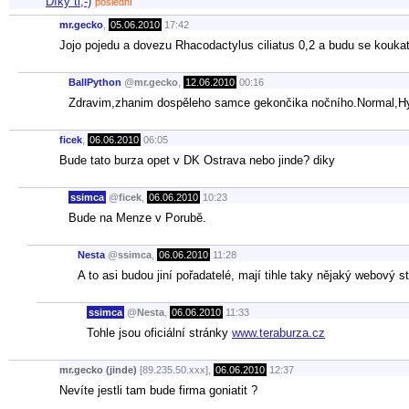
Díky ti;-)
poslední
mr.gecko
,
05.06.2010
17:42
Jojo pojedu a dovezu Rhacodactylus ciliatus 0,2 a budu se kou
BallPython
@
mr.gecko
,
12.06.2010
00:16
Zdravim,zhanim dospěleho samce gekončika nočního.Normal,H
ficek
,
06.06.2010
06:05
Bude tato burza opet v DK Ostrava nebo jinde? diky
ssimca
@
ficek
,
06.06.2010
10:23
Bude na Menze v Porubě.
Nesta
@
ssimca
,
06.06.2010
11:28
A to asi budou jiní pořadatelé, mají tihle taky nějaký webový s
ssimca
@
Nesta
,
06.06.2010
11:33
Tohle jsou oficiální stránky
www.teraburza.cz
mr.gecko (jinde)
[89.235.50.xxx],
06.06.2010
12:37
Nevíte jestli tam bude firma goniatit ?