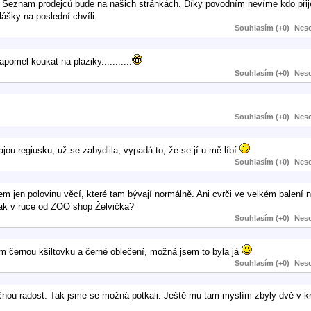
i. Seznam prodejců bude na našich stránkách. Díky povodním nevíme kdo přij
lášky na poslední chvíli.
Souhlasím (+0)
Neso
omel koukat na plaziky...........
Souhlasím (+0)
Neso
Souhlasím (+0)
Neso
fajou regiusku, už se zabydlila, vypadá to, že se jí u mě líbí
Souhlasím (+0)
Neso
em jen polovinu věcí, které tam bývají normálně. Ani cvrči ve velkém balení n
tak v ruce od ZOO shop Želvička?
Souhlasím (+0)
Neso
em černou kšiltovku a černé oblečení, možná jsem to byla já
Souhlasím (+0)
Neso
ečnou radost. Tak jsme se možná potkali. Ještě mu tam myslím zbyly dvě v k