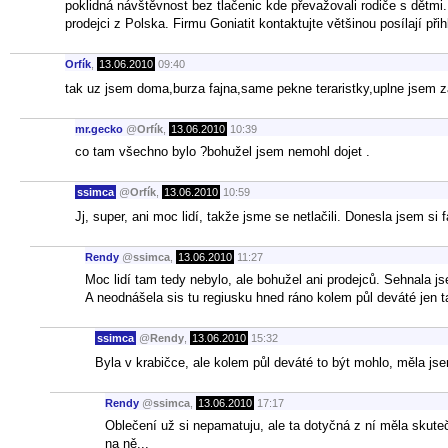
poklidná návštěvnost bez tlačenic kde převažovali rodiče s dětm
prodejci z Polska. Firmu Goniatit kontaktujte většinou posílají přih
Orfík
,
13.06.2010
09:40
tak uz jsem doma,burza fajna,same pekne teraristky,uplne jsem zap
mr.gecko
@
Orfík
,
13.06.2010
10:39
co tam všechno bylo ?bohužel jsem nemohl dojet .
ssimca
@
Orfík
,
13.06.2010
10:59
Jj, super, ani moc lidí, takže jsme se netlačili. Donesla jsem si 
Rendy
@
ssimca
,
13.06.2010
11:27
Moc lidí tam tedy nebylo, ale bohužel ani prodejců. Sehnala js
A neodnášela sis tu regiusku hned ráno kolem půl deváté jen 
ssimca
@
Rendy
,
13.06.2010
15:32
Byla v krabičce, ale kolem půl deváté to být mohlo, měla js
Rendy
@
ssimca
,
13.06.2010
17:17
Oblečení už si nepamatuju, ale ta dotyčná z ní měla skut
na ně...