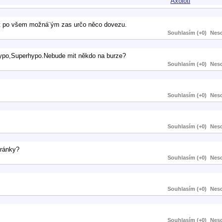
Axolotl
kat po všem možná¨ým zas určo něco dovezu.
Souhlasím (+0)
Neso
ypo,Superhypo.Nebude mit někdo na burze?
Souhlasím (+0)
Neso
Souhlasím (+0)
Neso
Souhlasím (+0)
Neso
tránky?
Souhlasím (+0)
Neso
Souhlasím (+0)
Neso
Souhlasím (+0)
Neso