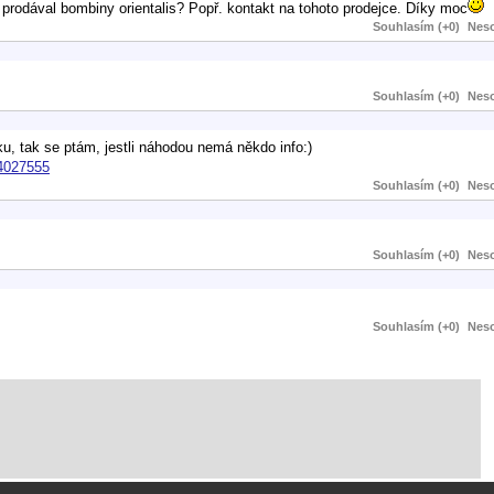
 prodával bombiny orientalis? Popř. kontakt na tohoto prodejce. Díky moc
Souhlasím (+0)
Neso
Souhlasím (+0)
Neso
ku, tak se ptám, jestli náhodou nemá někdo info:)
74027555
Souhlasím (+0)
Neso
Souhlasím (+0)
Neso
Souhlasím (+0)
Neso