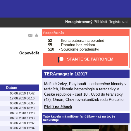
Neregistrovaný
Přihlásit
Registrovat
Podpořte nás
$2
- Ikona patrona na poradně
$5
- Poradna bez reklam
$10
- Soukromé poradenství
Odpovědět
STAŇTE SE PATRONEM
TERAmagazín 1/2017
Mořské želvy, Playtsauři - nedoceněné klenoty v
Datum
teráriích, Historie herpetologie a teraristiky v
05.06.2010 17:42
České republice - část 10., Úvod do teraristiky
12.06.2010 00:16
(42), Omán, Chov rovnakonôžok rodu Porcellio;
06.06.2010 06:05
Přejít na článek
06.06.2010 10:23
06.06.2010 11:28
Táto kapela má milióny fanúšikov - až na to, že
06.06.2010 11:33
neexistuje
06.06.2010 12:37
06.06.2010 13:34