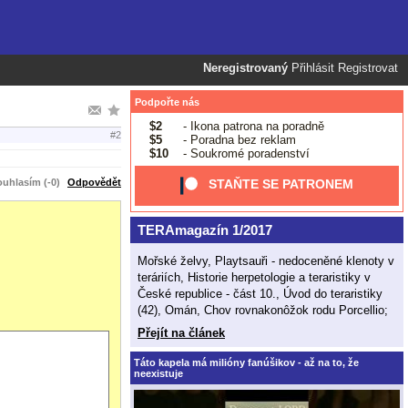
Neregistrovaný
Přihlásit
Registrovat
Podpořte nás
$2
- Ikona patrona na poradně
#2
$5
- Poradna bez reklam
$10
- Soukromé poradenství
uhlasím (-0)
Odpovědět
STAŇTE SE PATRONEM
TERAmagazín 1/2017
Mořské želvy, Playtsauři - nedoceněné klenoty v
teráriích, Historie herpetologie a teraristiky v
České republice - část 10., Úvod do teraristiky
(42), Omán, Chov rovnakonôžok rodu Porcellio;
Přejít na článek
Táto kapela má milióny fanúšikov - až na to, že
neexistuje