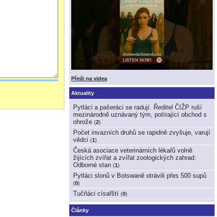
Přejít na videa
Aktuality
Pytláci a pašeráci se radují. Ředitel ČIŽP ruší
mezinárodně uznávaný tým, potírající obchod s
ohrože
(
2
)
Počet invazních druhů se rapidně zvyšuje, varují
vědci
(
1
)
Česká asociace veterinárních lékařů volně
žijících zvířat a zvířat zoologických zahrad:
Odborné stan
(
1
)
Pytláci slonů v Botswaně otrávili přes 500 supů
(
0
)
Tučňáci císařští
(
0
)
Články