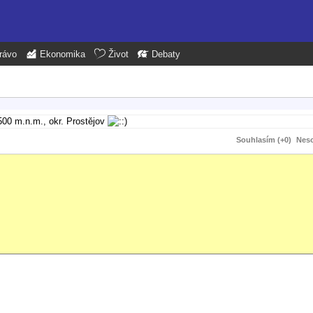
rávo
Ekonomika
Život
Debaty
a 500 m.n.m., okr. Prostějov
Souhlasím (+0)
Neso