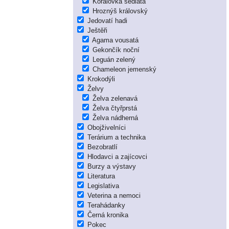
Korálovka sedlatá
Hroznýš královský
Jedovatí hadi
Ještěři
Agama vousatá
Gekončík noční
Leguán zelený
Chameleon jemenský
Krokodýli
Želvy
Želva zelenavá
Želva čtyřprstá
Želva nádherná
Obojživelníci
Terárium a technika
Bezobratlí
Hlodavci a zajícovci
Burzy a výstavy
Literatura
Legislativa
Veterina a nemoci
Terahádanky
Černá kronika
Pokec