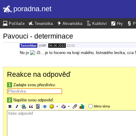
poradna.net
Počítače
Teraristika
Akvaristika
Kutilství
Hry
P
Pavouci - determinace
TwistrMan
@
MF
,
06.06.2010
22:01
No jo
... je to foceno na kraji malého, listnatého lesíka, cc
Reakce na odpověď
1
Zadajte svou přezdívku:
2
Napište svou odpověď:
Mimo téma