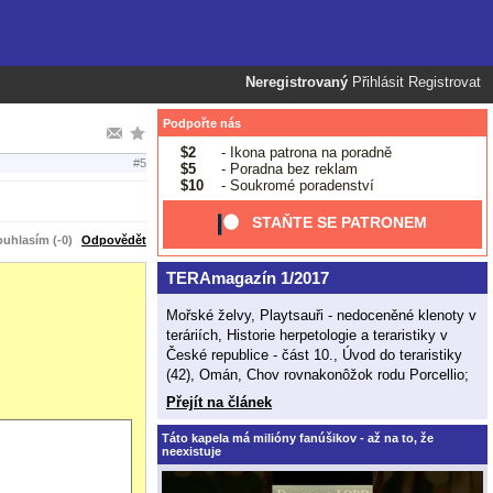
Neregistrovaný
Přihlásit
Registrovat
Podpořte nás
$2
- Ikona patrona na poradně
#5
$5
- Poradna bez reklam
$10
- Soukromé poradenství
STAŇTE SE PATRONEM
uhlasím (-0)
Odpovědět
TERAmagazín 1/2017
Mořské želvy, Playtsauři - nedoceněné klenoty v
teráriích, Historie herpetologie a teraristiky v
České republice - část 10., Úvod do teraristiky
(42), Omán, Chov rovnakonôžok rodu Porcellio;
Přejít na článek
Táto kapela má milióny fanúšikov - až na to, že
neexistuje