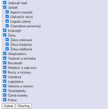
Jedovatí hadi
Ještěři
Agama vousatá
Gekončík noční
Leguán zelený
Chameleon jemenský
Krokodýli
Želvy
Želva zelenavá
Želva čtyřprstá
Želva nádherná
Obojživelníci
Terárium a technika
Bezobratlí
Hlodavci a zajícovci
Burzy a výstavy
Literatura
Legislativa
Veterina a nemoci
Terahádanky
Černá kronika
Pokec