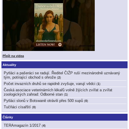
Přejít na videa
Aktuality
Pytláci a pašeráci se radují. Ředitel ČIŽP ruší mezinárodně uznávaný
tým, potírající obchod s ohrože
(
2
)
Počet invazních druhů se rapidně zvyšuje, varují vědci
(
1
)
Česká asociace veterinárních lékařů volně žijících zvířat a zvířat
zoologických zahrad: Odborné stan
(
1
)
Pytláci slonů v Botswaně otrávili přes 500 supů
(
0
)
Tučňáci císařští
(
0
)
Články
TERAmagazín 1/2017
(
4
)