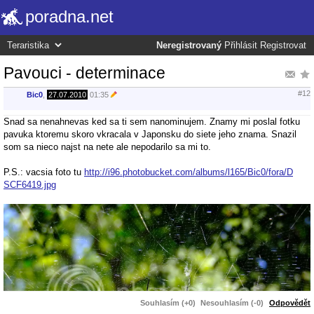
poradna.net
Neregistrovaný
Přihlásit
Registrovat
Pavouci - determinace
#12
Bic0
,
27.07.2010
01:35
Snad sa nenahnevas ked sa ti sem nanominujem. Znamy mi poslal fotku
pavuka ktoremu skoro vkracala v Japonsku do siete jeho znama. Snazil
som sa nieco najst na nete ale nepodarilo sa mi to.
P.S.: vacsia foto tu
http://i96.photobucket.com/albums/l165/Bic0/fora/D
SCF6419.jpg
Souhlasím (+0)
Nesouhlasím (-0)
Odpovědět