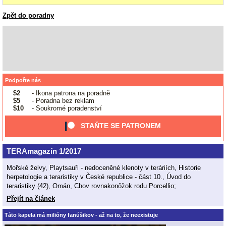
Zpět do poradny
Podpořte nás
$2
- Ikona patrona na poradně
$5
- Poradna bez reklam
$10
- Soukromé poradenství
STAŇTE SE PATRONEM
TERAmagazín 1/2017
Mořské želvy, Playtsauři - nedoceněné klenoty v teráriích, Historie
herpetologie a teraristiky v České republice - část 10., Úvod do
teraristiky (42), Omán, Chov rovnakonôžok rodu Porcellio;
Přejít na článek
Táto kapela má milióny fanúšikov - až na to, že neexistuje