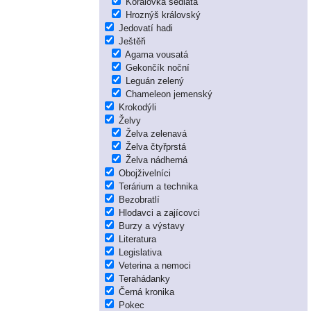
Korálovka sedlatá
Hroznýš královský
Jedovatí hadi
Ještěři
Agama vousatá
Gekončík noční
Leguán zelený
Chameleon jemenský
Krokodýli
Želvy
Želva zelenavá
Želva čtyřprstá
Želva nádherná
Obojživelníci
Terárium a technika
Bezobratlí
Hlodavci a zajícovci
Burzy a výstavy
Literatura
Legislativa
Veterina a nemoci
Terahádanky
Černá kronika
Pokec