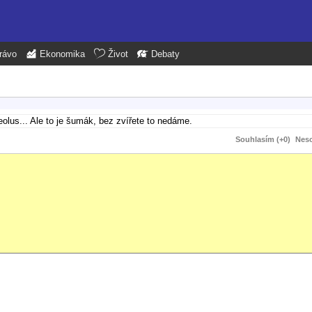
rávo
Ekonomika
Život
Debaty
olus... Ale to je šumák, bez zvířete to nedáme.
Souhlasím (+0)
Neso