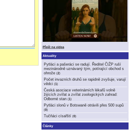
Přejít na videa
Aktuality
Pytláci a pašeráci se radují. Ředitel ČIŽP ruší
mezinárodně uznávaný tým, potírající obchod s
ohrože
(
2
)
Počet invazních druhů se rapidně zvyšuje, varují
vědci
(
1
)
Česká asociace veterinárních lékařů volně
žijících zvířat a zvířat zoologických zahrad:
Odborné stan
(
1
)
Pytláci slonů v Botswaně otrávili přes 500 supů
(
0
)
Tučňáci císařští
(
0
)
Články