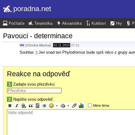
poradna.net
Počítače
Teraristika
Akvaristika
Kutilství
Hry
P
Pavouci - determinace
VH
@
Ondra Machač
,
02.11.2010
07:31
Souhlas :) Jen snad ten Phylodromus bude spíš něco z grupy aure
Reakce na odpověď
1
Zadajte svou přezdívku:
2
Napište svou odpověď:
Mimo téma