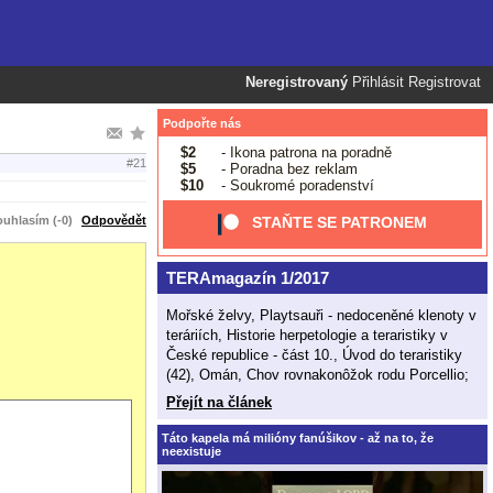
Neregistrovaný
Přihlásit
Registrovat
Podpořte nás
$2
- Ikona patrona na poradně
#21
$5
- Poradna bez reklam
$10
- Soukromé poradenství
uhlasím (-0)
Odpovědět
STAŇTE SE PATRONEM
TERAmagazín 1/2017
Mořské želvy, Playtsauři - nedoceněné klenoty v
teráriích, Historie herpetologie a teraristiky v
České republice - část 10., Úvod do teraristiky
(42), Omán, Chov rovnakonôžok rodu Porcellio;
Přejít na článek
Táto kapela má milióny fanúšikov - až na to, že
neexistuje