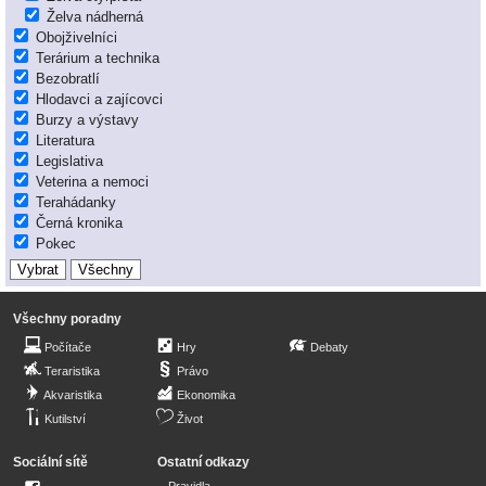
Želva nádherná
Obojživelníci
Terárium a technika
Bezobratlí
Hlodavci a zajícovci
Burzy a výstavy
Literatura
Legislativa
Veterina a nemoci
Terahádanky
Černá kronika
Pokec
Všechny poradny
Počítače
Hry
Debaty
Teraristika
Právo
Akvaristika
Ekonomika
Kutilství
Život
Sociální sítě
Ostatní odkazy