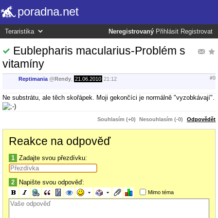
poradna.net
Neregistrovaný
Přihlásit
Registrovat
Eublepharis macularius-Problém s
vitamíny
#9
Reptimania
@
Rendy
,
21.06.2010
21:12
Ne substrátu, ale těch skořápek. Moji gekončíci je normálně "vyzobkávají".
Souhlasím (+0)
Nesouhlasím (-0)
Odpovědět
Reakce na odpověď
1
Zadajte svou přezdívku:
2
Napište svou odpověď:
Mimo téma