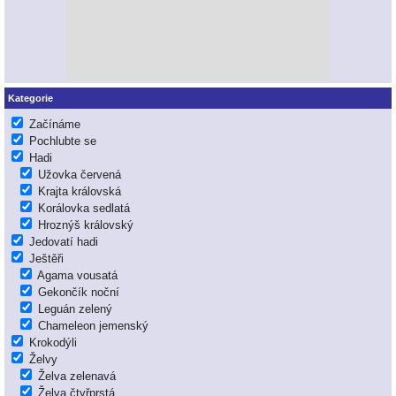
Kategorie
Začínáme
Pochlubte se
Hadi
Užovka červená
Krajta královská
Korálovka sedlatá
Hroznýš královský
Jedovatí hadi
Ještěři
Agama vousatá
Gekončík noční
Leguán zelený
Chameleon jemenský
Krokodýli
Želvy
Želva zelenavá
Želva čtyřprstá