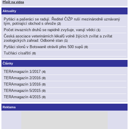
Přejít na videa
Aktuality
Pytláci a pašeráci se radují. Ředitel ČIŽP ruší mezinárodně uznávaný
tým, potírající obchod s ohrože
(
2
)
Počet invazních druhů se rapidně zvyšuje, varují vědci
(
1
)
Česká asociace veterinárních lékařů volně žijících zvířat a zvířat
zoologických zahrad: Odborné stan
(
1
)
Pytláci slonů v Botswaně otrávili přes 500 supů
(
0
)
Tučňáci císařští
(
0
)
Články
TERAmagazín 1/2017
(
4
)
TERAmagazín 2/2016
(
0
)
TERAmagazín 1/2016
(
0
)
TERAmagazín 5/2015
(
0
)
TERAmagazín 4/2015
(
0
)
Reklama