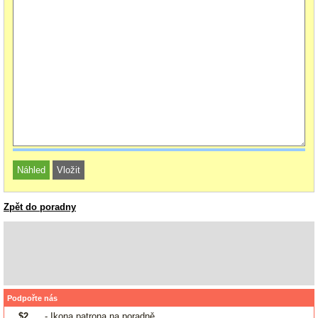
Zpět do poradny
Podpořte nás
$2
- Ikona patrona na poradně