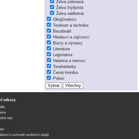
Želva zelenavá
Želva čtyřprstá
Želva nádherná
Obojživelníci
Terárium a technika
Bezobratlí
Hlodavci a zajícovci
Burzy a výstavy
Literatura
Legislativa
Veterina a nemoci
Terahádanky
Černá kronika
Pokec
ní odkazy
idla
lama
ořte nás
akt
lášení o ochraně osobních údajů