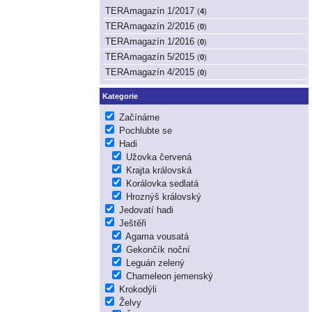
TERAmagazín 1/2017
(
4
)
TERAmagazín 2/2016
(
0
)
TERAmagazín 1/2016
(
0
)
TERAmagazín 5/2015
(
0
)
TERAmagazín 4/2015
(
0
)
Kategorie
Začínáme
Pochlubte se
Hadi
Užovka červená
Krajta královská
Korálovka sedlatá
Hroznýš královský
Jedovatí hadi
Ještěři
Agama vousatá
Gekončík noční
Leguán zelený
Chameleon jemenský
Krokodýli
Želvy