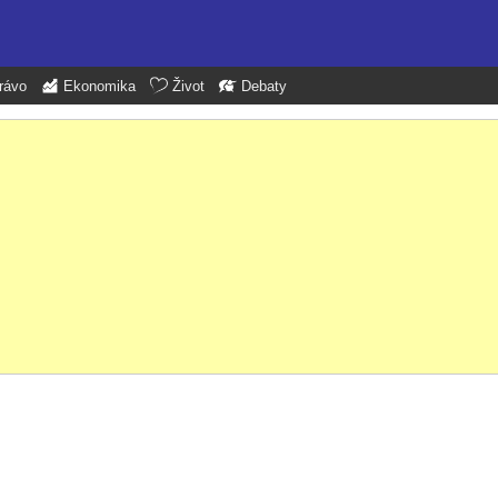
rávo
Ekonomika
Život
Debaty