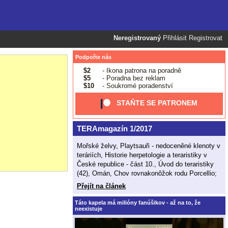
Neregistrovaný
Přihlásit
Registrovat
Podpořte nás
$2
- Ikona patrona na poradně
$5
- Poradna bez reklam
$10
- Soukromé poradenství
STAŇTE SE PATRONEM
TERAmagazín 1/2017
Mořské želvy, Playtsauři - nedoceněné klenoty v
teráriích, Historie herpetologie a teraristiky v
České republice - část 10., Úvod do teraristiky
(42), Omán, Chov rovnakonôžok rodu Porcellio;
Přejít na článek
Táto kapela má milióny fanúšikov - až na to, že
neexistuje