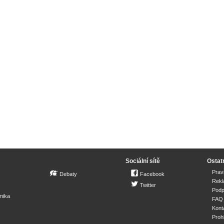
Sociální sítě
Ostat
Prav
Debaty
Facebook
Rek
Twitter
Podp
mika
FAQ
Kont
Proh