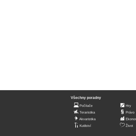
Všechny poradny
Počítače
Hry
Teraristika
Právo
Akvaristika
Ekono
Kutilství
Život