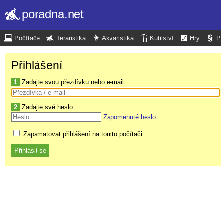
poradna.net
Počítače
Teraristika
Akvaristika
Kutilství
Hry
P
Přihlášení
1
Zadajte svou přezdívku nebo e-mail:
2
Zadajte své heslo:
Zapomenuté heslo
Zapamatovat přihlášení na tomto počítači