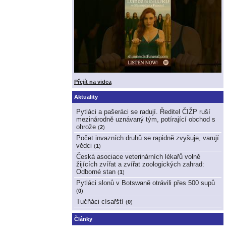
Přejít na videa
Aktuality
Pytláci a pašeráci se radují. Ředitel ČIŽP ruší
mezinárodně uznávaný tým, potírající obchod s
ohrože
(
2
)
Počet invazních druhů se rapidně zvyšuje, varují
vědci
(
1
)
Česká asociace veterinárních lékařů volně
žijících zvířat a zvířat zoologických zahrad:
Odborné stan
(
1
)
Pytláci slonů v Botswaně otrávili přes 500 supů
(
0
)
Tučňáci císařští
(
0
)
Články