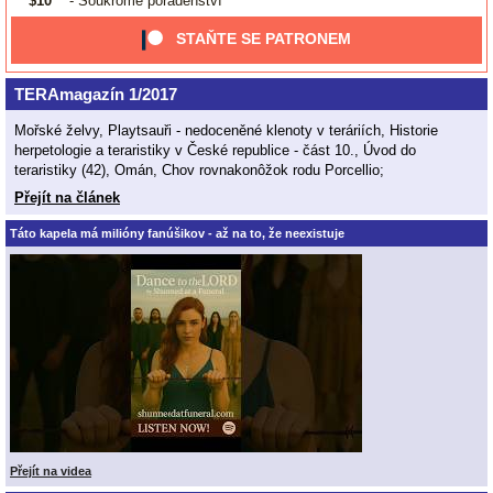
$10
- Soukromé poradenství
STAŇTE SE PATRONEM
TERAmagazín 1/2017
Mořské želvy, Playtsauři - nedoceněné klenoty v teráriích, Historie
herpetologie a teraristiky v České republice - část 10., Úvod do
teraristiky (42), Omán, Chov rovnakonôžok rodu Porcellio;
Přejít na článek
Táto kapela má milióny fanúšikov - až na to, že neexistuje
Přejít na videa