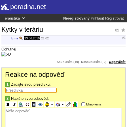
poradna.net
Neregistrovaný
Přihlásit
Registrovat
Kytky v teráriu
#1
luma
,
23.06.2010
21:02
Ochutnej
Souhlasím (+0)
Nesouhlasím (-0)
Odpovědět
Reakce na odpověď
1
Zadajte svou přezdívku:
2
Napište svou odpověď:
Mimo téma