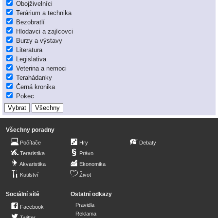
Obojživelníci
Terárium a technika
Bezobratlí
Hlodavci a zajícovci
Burzy a výstavy
Literatura
Legislativa
Veterina a nemoci
Terahádanky
Černá kronika
Pokec
Všechny poradny
Počítače
Hry
Debaty
Teraristika
Právo
Akvaristika
Ekonomika
Kutilství
Život
Sociální sítě
Ostatní odkazy
Pravidla
Facebook
Reklama
Twitter