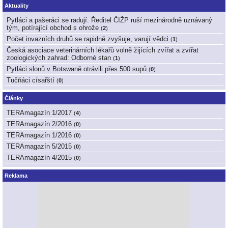
Aktuality
Pytláci a pašeráci se radují. Ředitel ČIŽP ruší mezinárodně uznávaný
tým, potírající obchod s ohrože
(
2
)
Počet invazních druhů se rapidně zvyšuje, varují vědci
(
1
)
Česká asociace veterinárních lékařů volně žijících zvířat a zvířat
zoologických zahrad: Odborné stan
(
1
)
Pytláci slonů v Botswaně otrávili přes 500 supů
(
0
)
Tučňáci císařští
(
0
)
Články
TERAmagazín 1/2017
(
4
)
TERAmagazín 2/2016
(
0
)
TERAmagazín 1/2016
(
0
)
TERAmagazín 5/2015
(
0
)
TERAmagazín 4/2015
(
0
)
Reklama