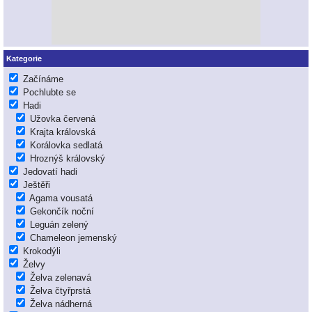
Kategorie
Začínáme
Pochlubte se
Hadi
Užovka červená
Krajta královská
Korálovka sedlatá
Hroznýš královský
Jedovatí hadi
Ještěři
Agama vousatá
Gekončík noční
Leguán zelený
Chameleon jemenský
Krokodýli
Želvy
Želva zelenavá
Želva čtyřprstá
Želva nádherná