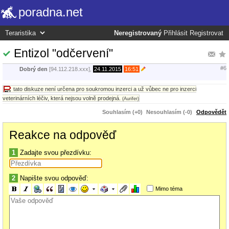
poradna.net
Neregistrovaný
Přihlásit
Registrovat
Entizol "odčervení"
#6
Dobrý den
[94.112.218.xxx],
24.11.2015
16:51
tato diskuze není určena pro soukromou inzerci a už vůbec ne pro inzerci
veterinárních léčiv, která nejsou volně prodejná.
(Aurifer)
Souhlasím (+0)
Nesouhlasím (-0)
Odpovědět
Reakce na odpověď
1
Zadajte svou přezdívku:
2
Napište svou odpověď:
Mimo téma