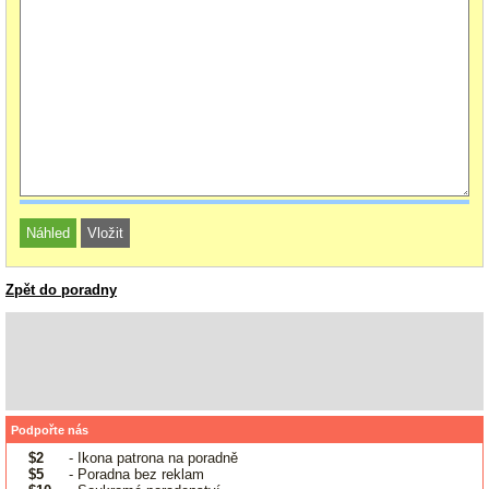
Zpět do poradny
Podpořte nás
$2
- Ikona patrona na poradně
$5
- Poradna bez reklam