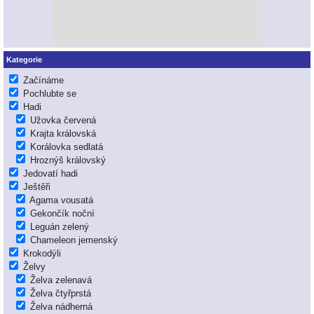
Kategorie
Začínáme
Pochlubte se
Hadi
Užovka červená
Krajta královská
Korálovka sedlatá
Hroznýš královský
Jedovatí hadi
Ještěři
Agama vousatá
Gekončík noční
Leguán zelený
Chameleon jemenský
Krokodýli
Želvy
Želva zelenavá
Želva čtyřprstá
Želva nádherná