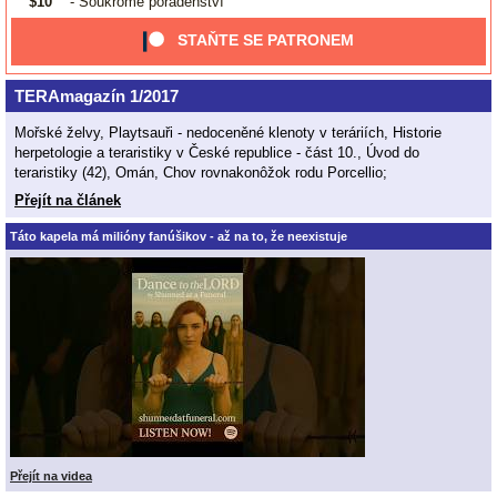
$10
- Soukromé poradenství
STAŇTE SE PATRONEM
TERAmagazín 1/2017
Mořské želvy, Playtsauři - nedoceněné klenoty v teráriích, Historie
herpetologie a teraristiky v České republice - část 10., Úvod do
teraristiky (42), Omán, Chov rovnakonôžok rodu Porcellio;
Přejít na článek
Táto kapela má milióny fanúšikov - až na to, že neexistuje
Přejít na videa