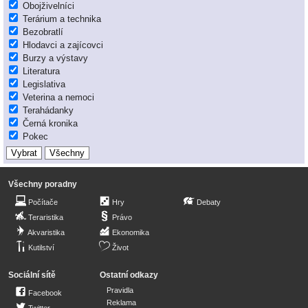
Obojživelníci
Terárium a technika
Bezobratlí
Hlodavci a zajícovci
Burzy a výstavy
Literatura
Legislativa
Veterina a nemoci
Terahádanky
Černá kronika
Pokec
Všechny poradny
Počítače
Hry
Debaty
Teraristika
Právo
Akvaristika
Ekonomika
Kutilství
Život
Sociální sítě
Ostatní odkazy
Pravidla
Facebook
Reklama