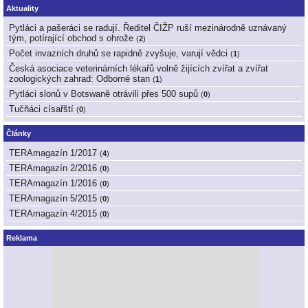
Aktuality
Pytláci a pašeráci se radují. Ředitel ČIŽP ruší mezinárodně uznávaný
tým, potírající obchod s ohrože
(
2
)
Počet invazních druhů se rapidně zvyšuje, varují vědci
(
1
)
Česká asociace veterinárních lékařů volně žijících zvířat a zvířat
zoologických zahrad: Odborné stan
(
1
)
Pytláci slonů v Botswaně otrávili přes 500 supů
(
0
)
Tučňáci císařští
(
0
)
Články
TERAmagazín 1/2017
(
4
)
TERAmagazín 2/2016
(
0
)
TERAmagazín 1/2016
(
0
)
TERAmagazín 5/2015
(
0
)
TERAmagazín 4/2015
(
0
)
Reklama